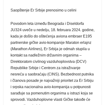
Saopštenje Er Srbije prenosimo u celini
Povodom leta između Beograda i Diseldorfa
JU324 uveče u nedelju, 18. februara 2024. godine,
kada je došlo do oštećenja aviona embraer E195
partnerske grčke avio-kompanije Maraton erlajnz
(
Marathon Airlines
), Er Srbija je odmah stupila u
kontakt sa nadležnim državnim organima –
Direktoratom civilnog vazduhoplovstva (DCV)
Republike Srbije i Centrom za istraživanje
nesreća u saobraćaju (CINS). Bezbednost putnika
i članova posade je najvažniji prioritet za Er Srbiju
i srpska nacionalna avio-kompanija u potpunosti
sarađuje sa pomenutim organima u istrazi koja se
sprovodi. Vazduhoplovne vlasti Grčke takođe će