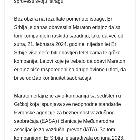
sprovesti svoju istragu.
Bez obzira na rezultate pomenute istrage, Er
Srbija je danas obavestila Maraton erlajnz da sa
tom kompanijom raskida saradnju, tako da već od
sutra, 21. februara 2024. godine, nijedan let Er
Srbije više neće biti obavljen letelicama te grčke
kompanije. Letovi koje je trebalo da obavi Maraton
erlajnz biće raspoređeni na druge avione u floti, da
bi se održao kontinuitet saobraćaja.
Maraton erlajnz je avio-kompanija sa sedištem u
Grčkoj koja ispunjava sve neophodne standarde
Evropske agencije za bezbednost vazdušnog
saobraćaja (EASA) i članica je Međunarodne
asocijacije za vazdušni prevoz (IATA). Sa tom
kompanijom, Er Srbija je sarađivala od juna 2023.