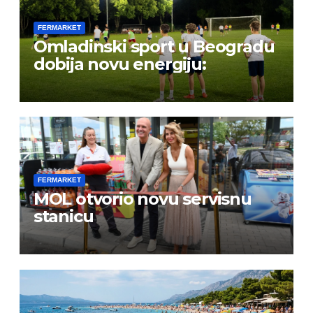
FERMARKET
Omladinski sport u Beogradu
dobija novu energiju:
FERMARKET
MOL otvorio novu servisnu
stanicu