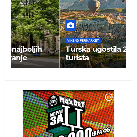
VIKEND FERMARKET
V
Turska ugostila 25 miliona
N
turista
„
i