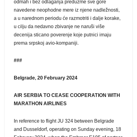
odmah i bez odlaganja preduzme sve gore
navedene neophodne mere iz njene nadležnosti,
a u narednom periodu će razmotriti i dalje korake,
u cilju da nedavno zbivanje ne naruši više
decenija sticano poverenje koje putnici imaju
prema srpskoj avio-kompaniji.
###
Belgrade, 20 February 2024
AIR SERBIA TO CEASE COOPERATION WITH
MARATHON AIRLINES
In reference to flight JU 324 between Belgrade
and Dusseldorf, operating on Sunday evening, 18