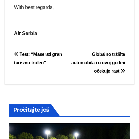
With best regards,
Air Serbia
Post
Test: “Maserati gran
Globalno tržište
turismo trofeo”
automobila i u ovoj godini
navigation
očekuje rast
Pročitajte još