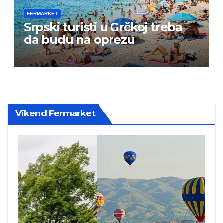
FERMARKET
Srpski turisti u Grčkoj treba
da budu na oprezu
Vikend Fermarket