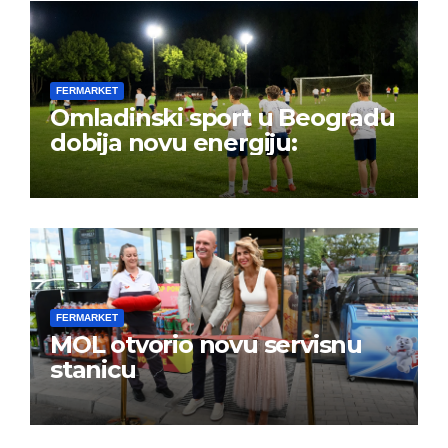
FERMARKET
Omladinski sport u Beogradu
dobija novu energiju:
FERMARKET
MOL otvorio novu servisnu
stanicu