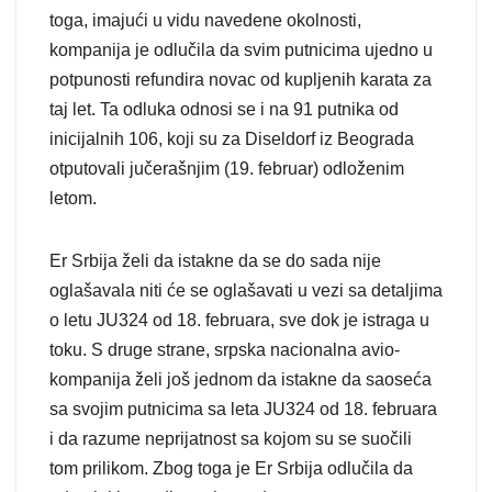
toga, imajući u vidu navedene okolnosti,
kompanija je odlučila da svim putnicima ujedno u
potpunosti refundira novac od kupljenih karata za
taj let. Ta odluka odnosi se i na 91 putnika od
inicijalnih 106, koji su za Diseldorf iz Beograda
otputovali jučerašnjim (19. februar) odloženim
letom.
Er Srbija želi da istakne da se do sada nije
oglašavala niti će se oglašavati u vezi sa detaljima
o letu JU324 od 18. februara, sve dok je istraga u
toku. S druge strane, srpska nacionalna avio-
kompanija želi još jednom da istakne da saoseća
sa svojim putnicima sa leta JU324 od 18. februara
i da razume neprijatnost sa kojom su se suočili
tom prilikom. Zbog toga je Er Srbija odlučila da