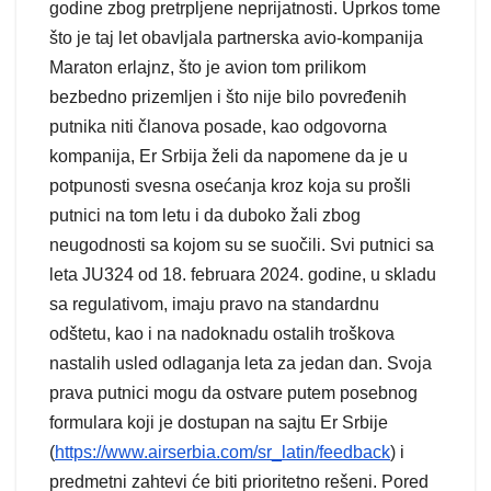
godine zbog pretrpljene neprijatnosti. Uprkos tome
što je taj let obavljala partnerska avio-kompanija
Maraton erlajnz, što je avion tom prilikom
bezbedno prizemljen i što nije bilo povređenih
putnika niti članova posade, kao odgovorna
kompanija, Er Srbija želi da napomene da je u
potpunosti svesna osećanja kroz koja su prošli
putnici na tom letu i da duboko žali zbog
neugodnosti sa kojom su se suočili. Svi putnici sa
leta JU324 od 18. februara 2024. godine, u skladu
sa regulativom, imaju pravo na standardnu
odštetu, kao i na nadoknadu ostalih troškova
nastalih usled odlaganja leta za jedan dan. Svoja
prava putnici mogu da ostvare putem posebnog
formulara koji je dostupan na sajtu Er Srbije
(
https://www.airserbia.com/sr_latin/feedback
) i
predmetni zahtevi će biti prioritetno rešeni. Pored