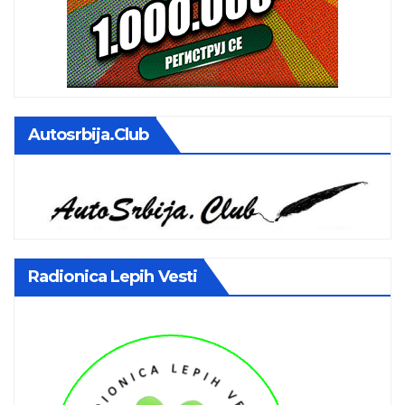
Autosrbija.club
Radionica Lepih Vesti