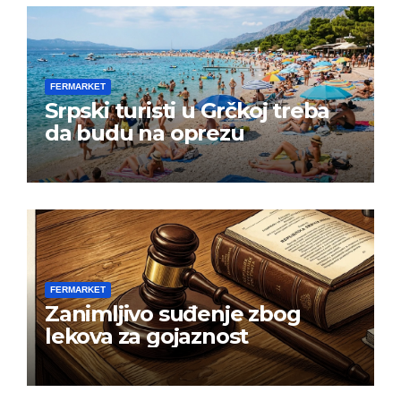
FERMARKET
Srpski turisti u Grčkoj treba
da budu na oprezu
FERMARKET
Zanimljivo suđenje zbog
lekova za gojaznost