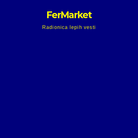
Skip
FerMarket
to
content
Radionica lepih vesti