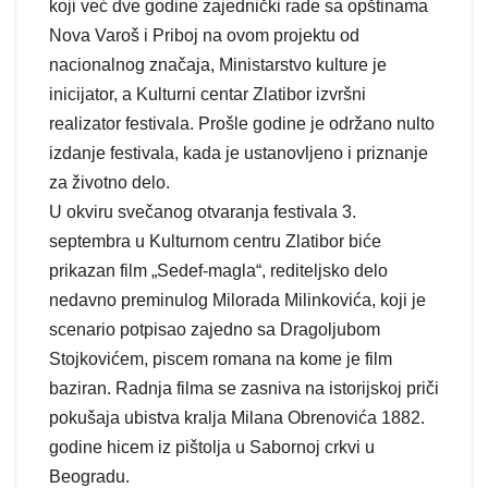
koji već dve godine zajednički rade sa opštinama
Nova Varoš i Priboj na ovom projektu od
nacionalnog značaja, Ministarstvo kulture je
inicijator, a Kulturni centar Zlatibor izvršni
realizator festivala. Prošle godine je održano nulto
izdanje festivala, kada je ustanovljeno i priznanje
za životno delo.
U okviru svečanog otvaranja festivala 3.
septembra u Kulturnom centru Zlatibor biće
prikazan film „Sedef-magla“, rediteljsko delo
nedavno preminulog Milorada Milinkovića, koji je
scenario potpisao zajedno sa Dragoljubom
Stojkovićem, piscem romana na kome je film
baziran. Radnja filma se zasniva na istorijskoj priči
pokušaja ubistva kralja Milana Obrenovića 1882.
godine hicem iz pištolja u Sabornoj crkvi u
Beogradu.