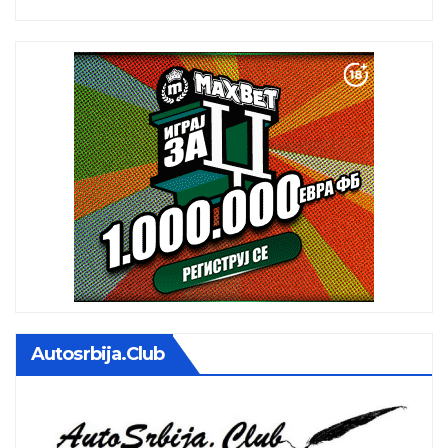
Autosrbija.club