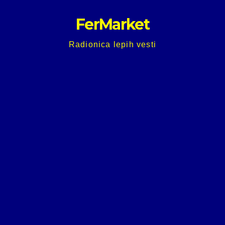
Skip
FerMarket
to
content
Radionica lepih vesti