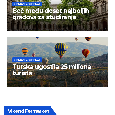
VIKEND FERMARKET
Beč među deset najboljih
gradova za studiranje
VIKEND FERMARKET
Turska ugostila 25 miliona
turista
Vikend Fermarket