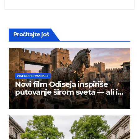
navigation
Pročitajte još
VIKEND FERMARKET
Novi film Odiseja inspiriše
putovanje širom sveta — ali i
prevarante