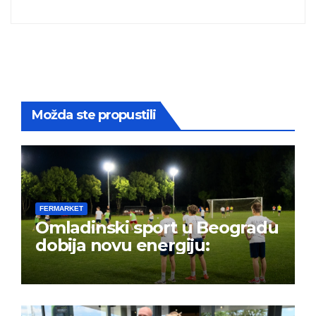
Možda ste propustili
FERMARKET
Omladinski sport u Beogradu
dobija novu energiju: