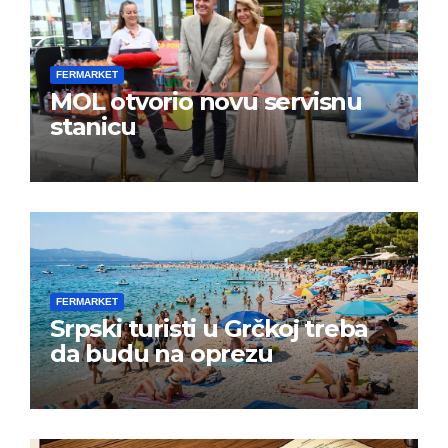
FERMARKET
MOL otvorio novu servisnu
stanicu
FERMARKET
Srpski turisti u Grčkoj treba
da budu na oprezu