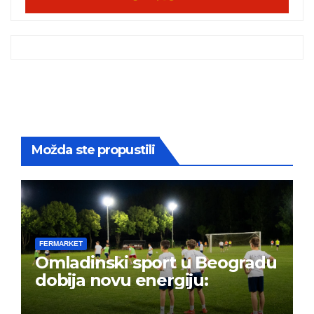
Možda ste propustili
FERMARKET
Omladinski sport u Beogradu
dobija novu energiju: