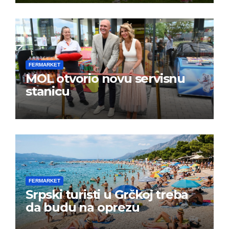
FERMARKET
MOL otvorio novu servisnu
stanicu
FERMARKET
Srpski turisti u Grčkoj treba
da budu na oprezu