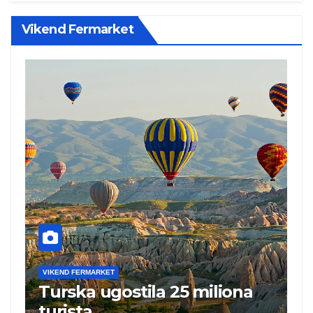
Vikend Fermarket
VIKEND FERMARKET
V
Turska ugostila 25 miliona
N
turista
„