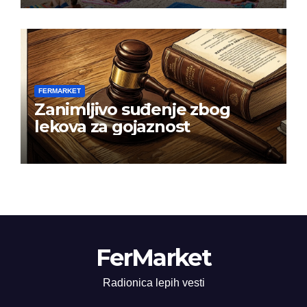
FERMARKET
Zanimljivo suđenje zbog
lekova za gojaznost
FerMarket
Radionica lepih vesti