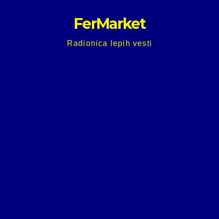
Skip
FerMarket
to
content
Radionica lepih vesti