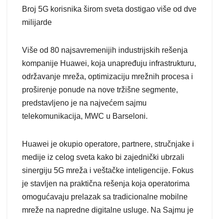
Broj 5G korisnika širom sveta dostigao više od dve
milijarde
Više od 80 najsavremenijih industrijskih rešenja
kompanije Huawei, koja unapređuju infrastrukturu,
održavanje mreža, optimizaciju mrežnih procesa i
proširenje ponude na nove tržišne segmente,
predstavljeno je na najvećem sajmu
telekomunikacija, MWC u Barseloni.
Huawei je okupio operatore, partnere, stručnjake i
medije iz celog sveta kako bi zajednički ubrzali
sinergiju 5G mreža i veštačke inteligencije. Fokus
je stavljen na praktična rešenja koja operatorima
omogućavaju prelazak sa tradicionalne mobilne
mreže na napredne digitalne usluge. Na Sajmu je