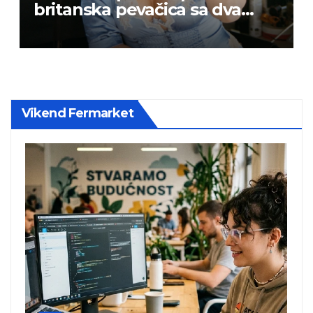
britanska pevačica sa dva
albuma na prvom mestu u
istoj kalendarskoj godini
Vikend Fermarket