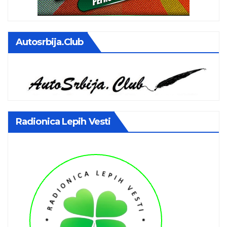
Autosrbija.club
Radionica Lepih Vesti