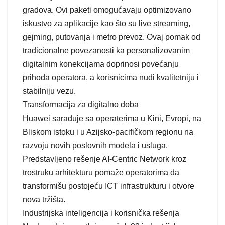
gradova. Ovi paketi omogućavaju optimizovano
iskustvo za aplikacije kao što su live streaming,
gejming, putovanja i metro prevoz. Ovaj pomak od
tradicionalne povezanosti ka personalizovanim
digitalnim konekcijama doprinosi povećanju
prihoda operatora, a korisnicima nudi kvalitetniju i
stabilniju vezu.
Transformacija za digitalno doba
Huawei sarađuje sa operaterima u Kini, Evropi, na
Bliskom istoku i u Azijsko-pacifičkom regionu na
razvoju novih poslovnih modela i usluga.
Predstavljeno rešenje AI-Centric Network kroz
trostruku arhitekturu pomaže operatorima da
transformišu postojeću ICT infrastrukturu i otvore
nova tržišta.
Industrijska inteligencija i korisnička rešenja