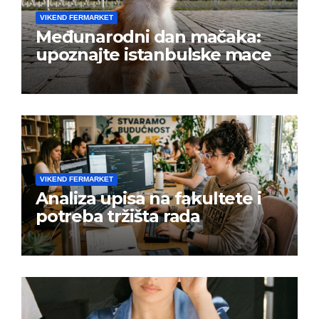
VIKEND FERMARKET
Međunarodni dan mačaka:
upoznajte istanbulske mace
VIKEND FERMARKET
Analiza upisa na fakultete i
potreba tržišta rada