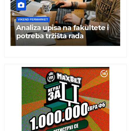
VIKEND FERMARKET
i
Charli xcx postala prva
britanska pevačica sa dva
albuma na prvom mestu u
istoj kalendarskoj godini