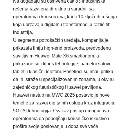
Na događaju su otkrivena čak 83 industrijska
rešenja razvijena direktno u saradnji sa
operatorima i korisnicima, kao i 10 ključnih rešenja
koja ubrzavaju digitalnu transformaciju različitih
industrija.
U segmentu potrošačkih uređaja, kompanija je
prikazala liniju high-end proizvoda, predvođenu
savitljivim Huawei Mate X6 smartfonom, a
prikazane su i fitnes tehnologije, pametni satovi,
tableti i klasični telefoni. Posetioci su imali priliku
da ih istraže u specijalizovanim zonama, u okviru
zajedničkog futurističkog Huawei paviljona.
Huawei nastup na MWC 2025 postavio je nove
temelje za razvoj digitalnih usluga kroz integraciju
5G i AI tehnologija. Ovakav pristup omogućava
operatorima da poboljšaju korisničko iskustvo i
prošire svoje poslovanje u doba sve veće