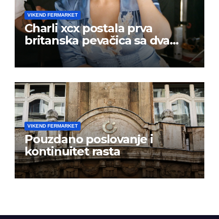
VIKEND FERMARKET
Charli xcx postala prva
britanska pevačica sa dva
albuma na prvom mestu u
istoj kalendarskoj godini
VIKEND FERMARKET
Pouzdano poslovanje i
kontinuitet rasta