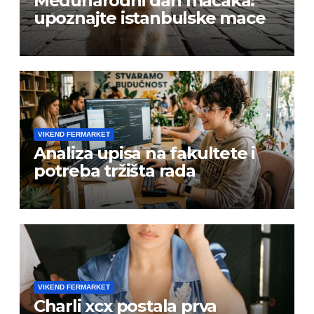
Međunarodni dan mačaka:
upoznajte istanbulske mace
VIKEND FERMARKET
Analiza upisa na fakultete i
potreba tržišta rada
VIKEND FERMARKET
Charli xcx postala prva