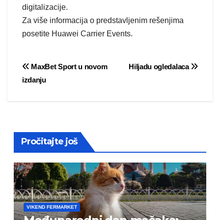
digitalizacije.
Za više informacija o predstavljenim rešenjima
posetite Huawei Carrier Events.
Post
MaxBet Sport u novom
Hiljadu ogledalaca
izdanju
navigation
Pročitajte još
VIKEND FERMARKET