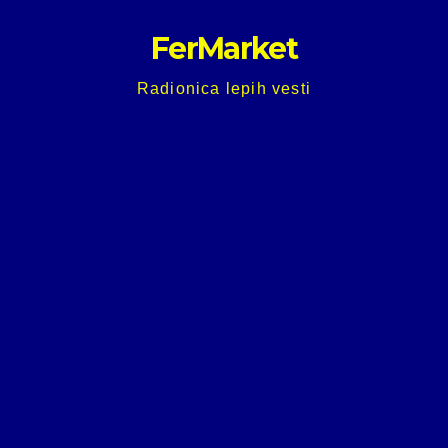
Skip
FerMarket
to
content
Radionica lepih vesti