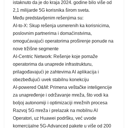
istaknuto da je do kraja 2024. godine bilo više od
2,1 milijarde 5G korisnika širom sveta.
Među predstavljenim rešenjima su:
AI-to-X: Skup rešenja usmerenih ka korisnicima,
poslovnim partnerima i domaćinstvima,
omogućavajući operatorima proširenje ponude na
nove tržišne segmente
AI-Centric Network: Rešenje koje pomaže
operatorima da unaprede infrastrukturu,
prilagođavajući je zahtevima AI aplikacija i
obezbeđujući uvek stabilnu konekciju
AI-powered O&M: Primena veštačke inteligencije
za unapređenje i održavanje mreža, što vodi ka
boljoj autonomiji i optimizaciji mrežnih procesa
Razvoj 5G mreža i prelazak na mobilnu AI
Operatori, uz Huawei podršku, već uvode
komercijalne 5G-Advanced pakete u više od 200