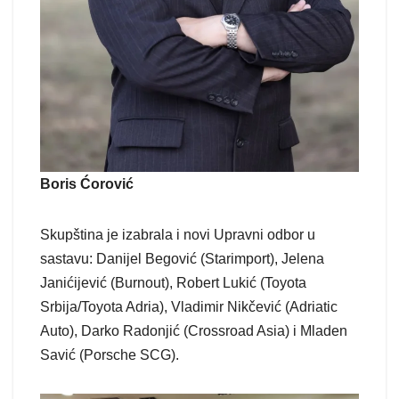
Boris Ćorović
Skupština je izabrala i novi Upravni odbor u
sastavu: Danijel Begović (Starimport), Jelena
Janićijević (Burnout), Robert Lukić (Toyota
Srbija/Toyota Adria), Vladimir Nikčević (Adriatic
Auto), Darko Radonjić (Crossroad Asia) i Mladen
Savić (Porsche SCG).