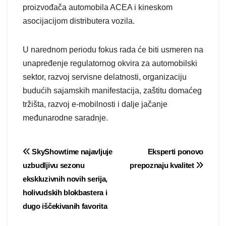
proizvođača automobila ACEA i kineskom
asocijacijom distributera vozila.
U narednom periodu fokus rada će biti usmeren na
unapređenje regulatornog okvira za automobilski
sektor, razvoj servisne delatnosti, organizaciju
budućih sajamskih manifestacija, zaštitu domaćeg
tržišta, razvoj e-mobilnosti i dalje jačanje
međunarodne saradnje.
Post
SkyShowtime najavljuje
Eksperti ponovo
uzbudljivu sezonu
prepoznaju kvalitet
navigation
ekskluzivnih novih serija,
holivudskih blokbastera i
dugo iščekivanih favorita