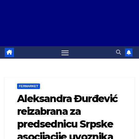
FERMARKET
Aleksandra Đurđević
reizabrana za
predsednicu Srpske
asocijacije uvoznika