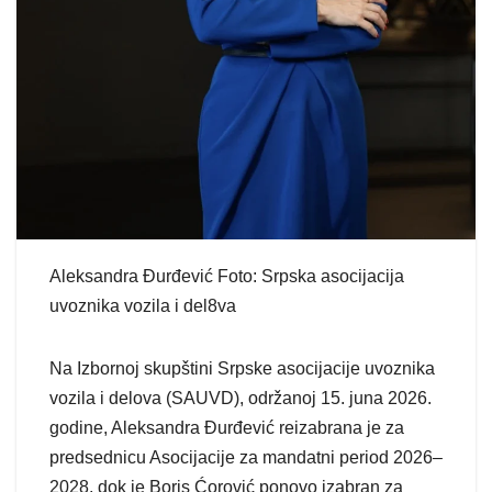
Aleksandra Đurđević Foto: Srpska asocijacija
uvoznika vozila i del8va
Na Izbornoj skupštini Srpske asocijacije uvoznika
vozila i delova (SAUVD), održanoj 15. juna 2026.
godine, Aleksandra Đurđević reizabrana je za
predsednicu Asocijacije za mandatni period 2026–
2028, dok je Boris Ćorović ponovo izabran za