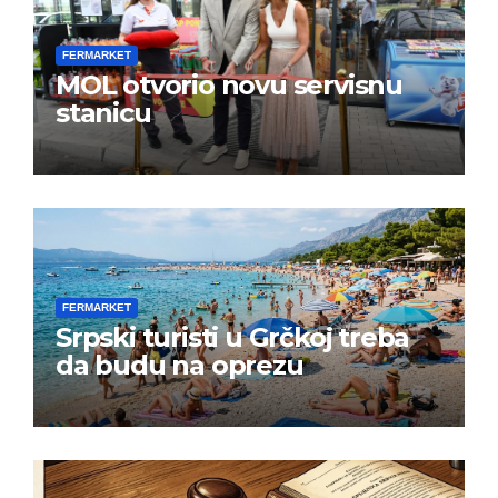
FERMARKET
MOL otvorio novu servisnu
stanicu
FERMARKET
Srpski turisti u Grčkoj treba
da budu na oprezu