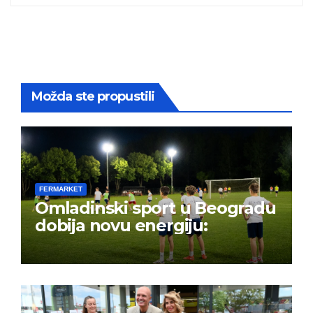
Možda ste propustili
FERMARKET
Omladinski sport u Beogradu
dobija novu energiju: