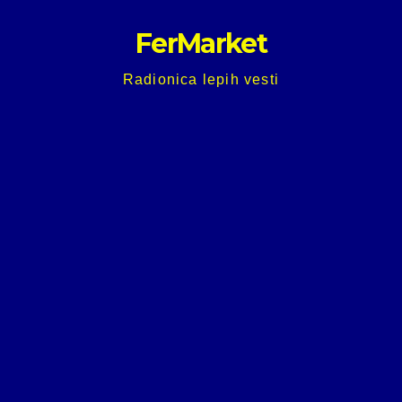
Skip
FerMarket
to
content
Radionica lepih vesti