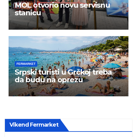
MOL otvorio novu servisnu
stanicu
FERMARKET
Srpski turisti u Grčkoj treba
da budu na oprezu
Vikend Fermarket