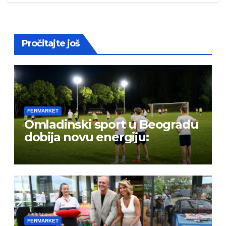
Pročitajte još
FERMARKET
Omladinski sport u Beogradu
dobija novu energiju:
FERMARKET