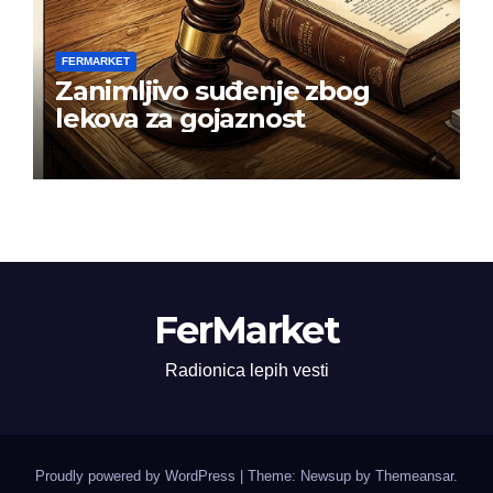
FERMARKET
Zanimljivo suđenje zbog
lekova za gojaznost
FerMarket
Radionica lepih vesti
Proudly powered by WordPress
|
Theme: Newsup by
Themeansar
.