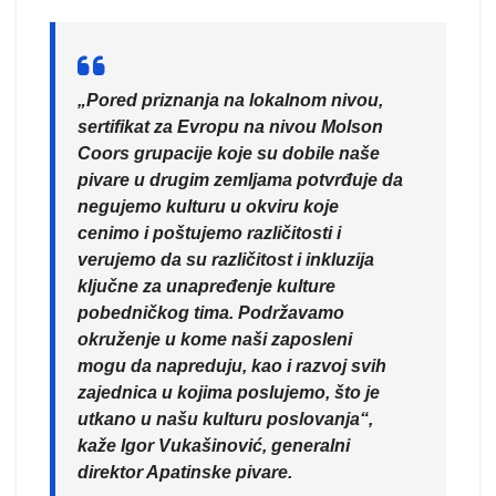
„Pored priznanja na lokalnom nivou,
sertifikat za Evropu na nivou Molson
Coors grupacije koje su dobile naše
pivare u drugim zemljama potvrđuje da
negujemo kulturu u okviru koje
cenimo i poštujemo različitosti i
verujemo da su različitost i inkluzija
ključne za unapređenje kulture
pobedničkog tima. Podržavamo
okruženje u kome naši zaposleni
mogu da napreduju, kao i razvoj svih
zajednica u kojima poslujemo, što je
utkano u našu kulturu poslovanja“,
kaže Igor Vukašinović, generalni
direktor Apatinske pivare.