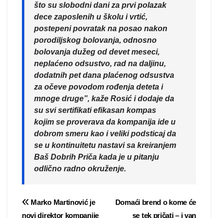
što su slobodni dani za prvi polazak
dece zaposlenih u školu i vrtić,
postepeni povratak na posao nakon
porodiljskog bolovanja, odnosno
bolovanja dužeg od devet meseci,
neplaćeno odsustvo, rad na daljinu,
dodatnih pet dana plaćenog odsustva
za očeve povodom rođenja deteta i
mnoge
druge”, kaže Rosić i dodaje da
su svi sertifikati efikasan kompas
kojim se proverava da kompanija ide u
dobrom smeru kao i veliki podsticaj da
se u kontinuitetu nastavi sa kreiranjem
Baš Dobrih Priča
kada je u pitanju
odlično radno okruženje.
Post
Marko Martinović je
Domaći brend o kome će
novi direktor kompanije
se tek pričati – i van