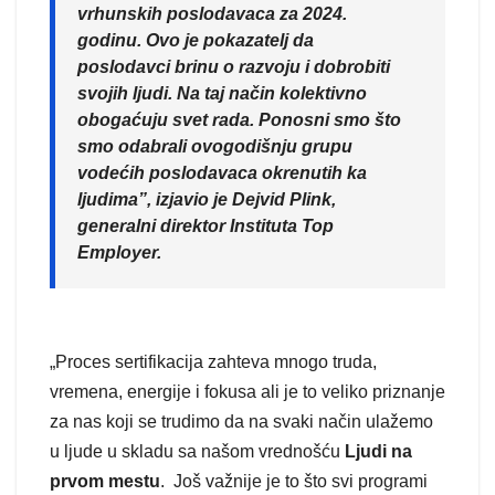
vrhunskih poslodavaca za 2024.
godinu. Ovo je pokazatelj da
poslodavci brinu o razvoju i dobrobiti
svojih ljudi. Na taj način kolektivno
obogaćuju svet rada. Ponosni smo što
smo odabrali ovogodišnju grupu
vodećih poslodavaca okrenutih ka
ljudima”, izjavio je Dejvid Plink,
generalni direktor Instituta Top
Employer.
„Proces sertifikacija zahteva mnogo truda,
vremena, energije i fokusa ali je to veliko priznanje
za nas koji se trudimo da na svaki način ulažemo
u ljude u skladu sa našom vrednošću
Ljudi na
prvom mestu
. Još važnije je to što svi programi