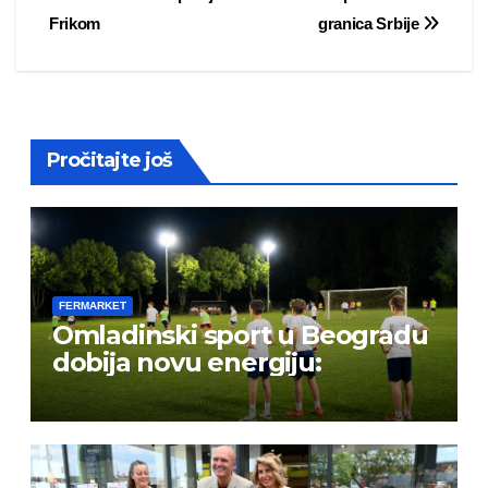
navigation
Frikom
granica Srbije
Pročitajte još
FERMARKET
Omladinski sport u Beogradu
dobija novu energiju: