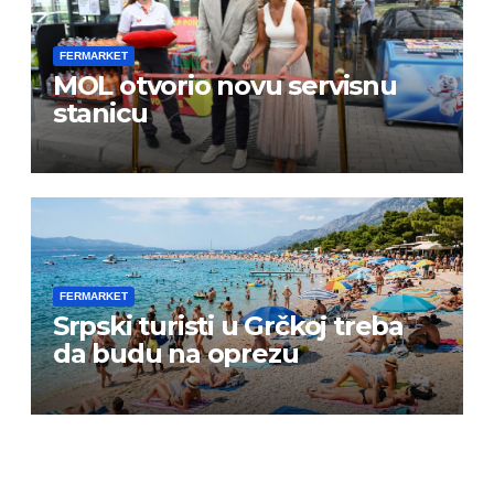
FERMARKET
MOL otvorio novu servisnu
stanicu
FERMARKET
Srpski turisti u Grčkoj treba
da budu na oprezu