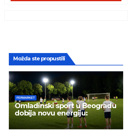
Možda ste propustili
FERMARKET
Omladinski sport u Beogradu
dobija novu energiju: