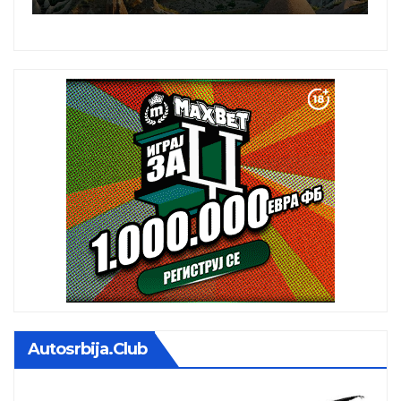
i
Autosrbija.club