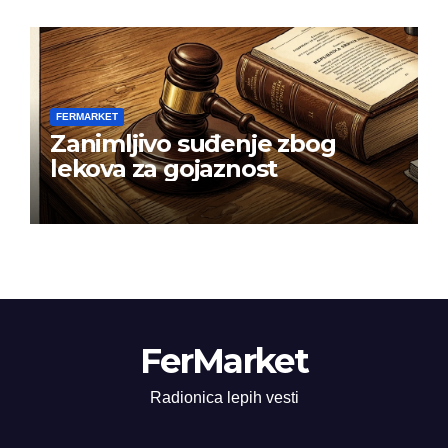
FERMARKET
Zanimljivo suđenje zbog
lekova za gojaznost
FerMarket
Radionica lepih vesti