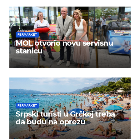
FERMARKET
MOL otvorio novu servisnu
stanicu
FERMARKET
Srpski turisti u Grčkoj treba
da budu na oprezu