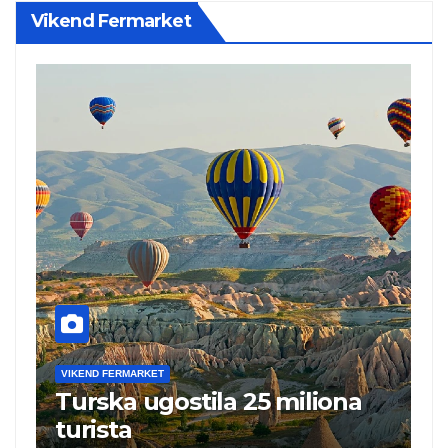
Vikend Fermarket
VIKEND FERMARKET
V
Turska ugostila 25 miliona
N
turista
„