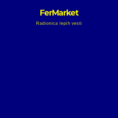
Skip
FerMarket
to
content
Radionica lepih vesti