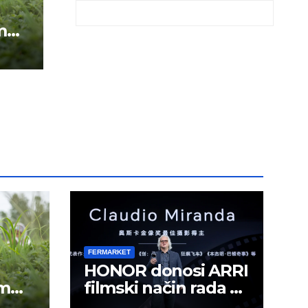
m
FERMARKET
HONOR donosi ARRI
om
filmski način rada u
mobilno kreiranje