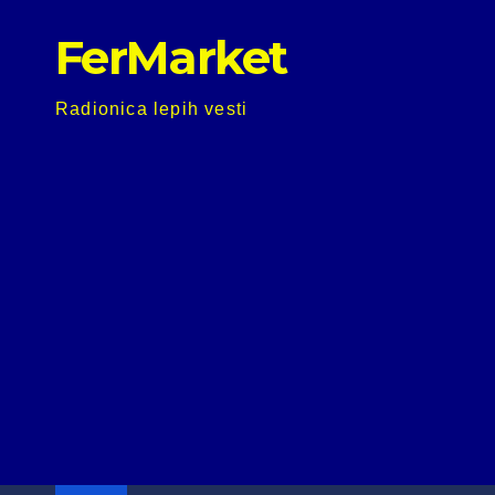
Skip
FerMarket
to
content
Radionica lepih vesti