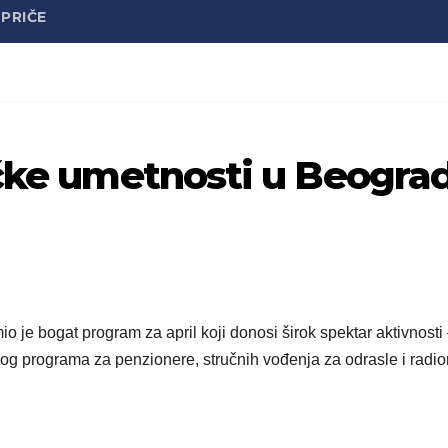
PRIČE
ičke umetnosti u Beogra
 je bogat program za april koji donosi širok spektar aktivnosti
og programa za penzionere, stručnih vođenja za odrasle i radio