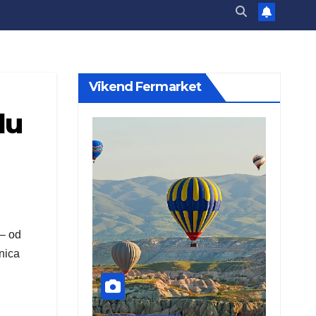
Vikend Fermarket
du
 – od
nica