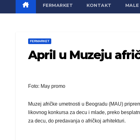
FERMARKET
KONTAKT
MALE 
FERMARKET
April u Muzeju afr
Foto: May promo
Muzej afričke umetnosti u Beogradu (MAU) pripremio
likovnog konkursa za decu i mlade, preko besplatn
za decu, do predavanja o afričkoj arhitekturi.