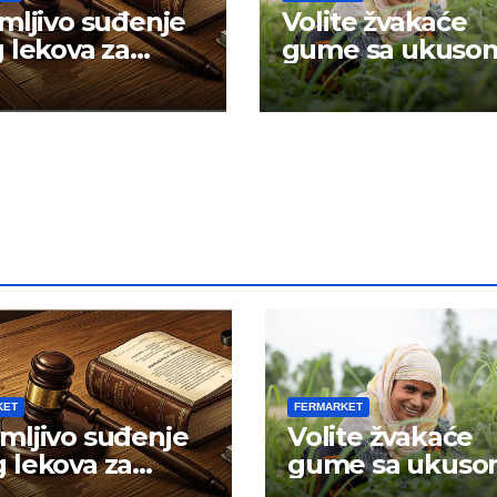
mljivo suđenje
Volite žvakaće
 lekova za
gume sa ukuso
znost
mentola?
KET
FERMARKET
mljivo suđenje
Volite žvakaće
 lekova za
gume sa ukus
znost
mentola?