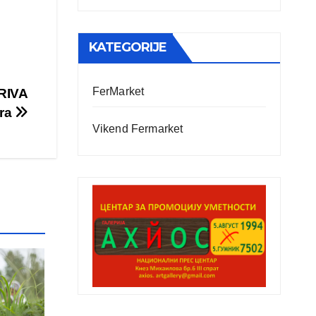
KATEGORIJE
FerMarket
 RIVA
tra
Vikend Fermarket