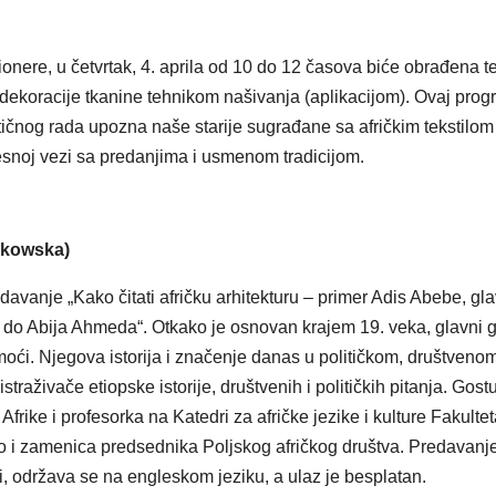
nere, u četvrtak, 4. aprila od 10 do 12 časova biće obrađena 
dekoracije tkanine tehnikom našivanja (aplikacijom). Ovaj pro
tičnog rada upozna naše starije sugrađane sa afričkim tekstilom
esnoj vezi sa predanjima i usmenom tradicijom.
urkowska)
davanje „Kako čitati afričku arhitekturu – primer Adis Abebe, gl
a do Abija Ahmeda“. Otkako je osnovan krajem 19. veka, glavni 
moći. Njegova istorija i značenje danas u političkom, društvenom
raživače etiopske istorije, društvenih i političkih pitanja. Gost
frike i profesorka na Katedri za afričke jezike i kulture Fakulte
utno i zamenica predsednika Poljskog afričkog društva. Predavanj
ji, održava se na engleskom jeziku, a ulaz je besplatan.