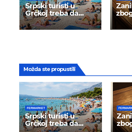
Srpski turisti u
Zani
Grčkoj treba da
zbog
budu na oprezu
goja
Možda ste propustili
FERMARKET
FERMAR
Srpski turisti u
Zani
Grčkoj treba da
zbog
budu na oprezu
goja