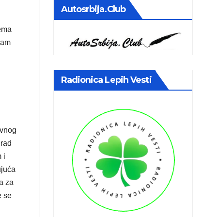
Autosrbija.club
tema
gram
Radionica Lepih Vesti
avnog
grad
 i
ujuća
ta za
e se