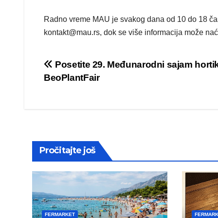
Radno vreme MAU je svakog dana od 10 do 18 čas
kontakt@mau.rs, dok se više informacija može nać
Post
Posetite 29. Međunarodni sajam hortik
BeoPlantFair
navigation
Pročitajte još
FERMARKET
FERMAR