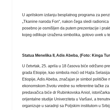
U aprilskom izdanju besplatnog programa za penzio
„Tkanine naroda Fon“, nakon čega sledi radionica 
posebno je osmišljen da putem prezentacije i prak
kojeg odlikuje izražena simbolika, gotovo uvek u t
Statua Menelika II, Adis Abeba, (Foto: Kinga T
U četvrtak, 25. aprila u 18 časova biće održano pre
grada Etiopije, kao simbola moći od Hajla Selasij
Etiopije, Adis Abeba, značajan je simbol političke 
ekonomskom životu vredne su referentne tačke za ist
predavačica biće dr Rubinkovska Aniol, istoričarka A
orijentalne studije Univerziteta u Varšavi, a tren
organizuje u saradnji sa Poljskim institutom u Srbi