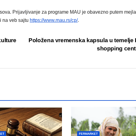
ova. Prijavljivanje za programe MAU je obavezno putem mejla
i na veb sajtu
https://www.mau.rs/cp/
.
ulture
Položena vremenska kapsula u temelje
shopping cen
KET
FERMARKET