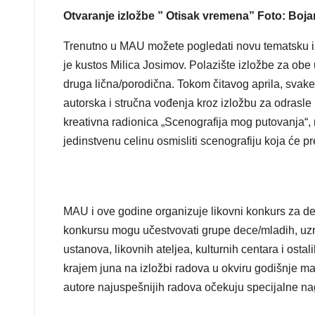
Otvaranje izložbe ” Otisak vremena” Foto: Boj
Trenutno u MAU možete pogledati novu tematsku izl
je kustos Milica Josimov. Polazište izložbe za obe 
druga lična/porodična. Tokom čitavog aprila, svake 
autorska i stručna vođenja kroz izložbu za odrasle
kreativna radionica „Scenografija mog putovanja“,
jedinstvenu celinu osmisliti scenografiju koja će pr
MAU i ove godine organizuje likovni konkurs za decu
konkursu mogu učestvovati grupe dece/mladih, uzra
ustanova, likovnih ateljea, kulturnih centara i ostal
krajem juna na izložbi radova u okviru godišnje man
autore najuspešnijih radova očekuju specijalne na