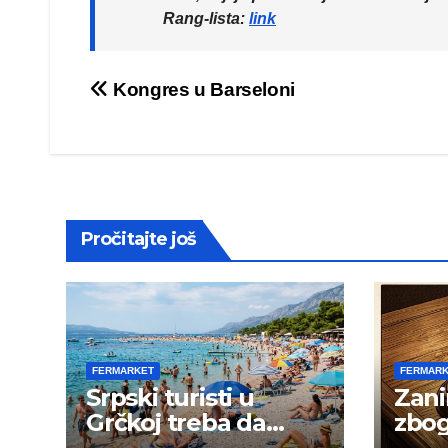
Rang-lista:
link
Post
Kongres u Barseloni
navigation
Pročitajte još
FERMARKET
FERMAR
Srpski turisti u
Zani
Grčkoj treba da
zbog
budu na oprezu
goja