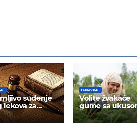
KET
FERMARKET
mljivo suđenje
Volite žvakaće
 lekova za
gume sa ukus
znost
mentola?