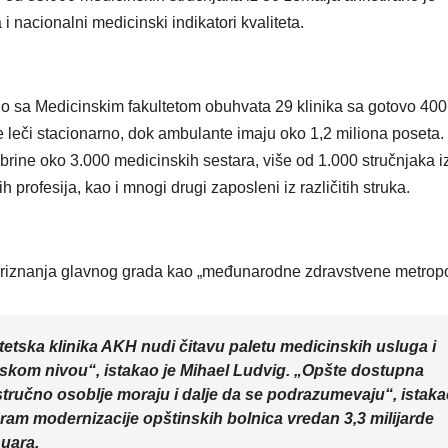
VIKEND FERMARKE
 i nacionalni medicinski indikatori kvaliteta.
Novi f
Odisej
inspiri
o sa Medicinskim fakultetom obuhvata 29 klinika sa gotovo 400
 leči stacionarno, dok ambulante imaju oko 1,2 miliona poseta.
putova
brine oko 3.000 medicinskih sestara, više od 1.000 stručnjaka i
širom 
h profesija, kao i mnogi drugi zaposleni iz različitih struka.
ali i p
 priznanja glavnog grada kao „međunarodne zdravstvene metropo
tetska klinika AKH nudi čitavu paletu medicinskih usluga i
kom nivou“, istakao je Mihael Ludvig. „Opšte dostupna
ručno osoblje moraju i dalje da se podrazumevaju“, istak
ram modernizacije opštinskih bolnica vredan 3,3 milijarde
nuara.