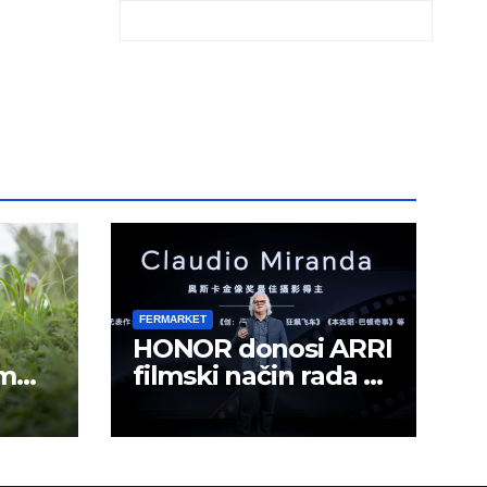
FERMARKET
HONOR donosi ARRI
om
filmski način rada u
mobilno kreiranje
sadržaja