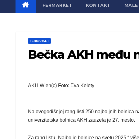
FERMARKET
KONTAKT
MALE 
FERMARKET
Bečka AKH među n
AKH Wien(c) Foto: Eva Kelety
Na ovogodišnjoj rang-listi 250 najboljnih bolnica 
univerzitetska bolnica AKH zauzela je 27. mesto.
Za rang listu „Najbolje bolnice na svetu 2025.“ vi