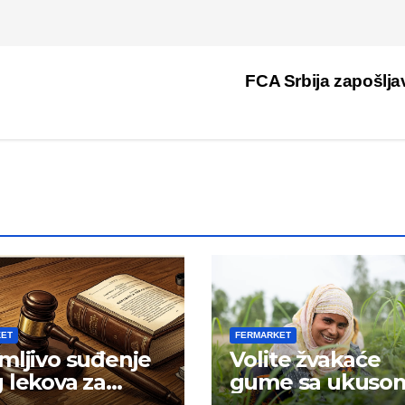
FCA Srbija zapošlj
KET
FERMARKET
mljivo suđenje
Volite žvakaće
 lekova za
gume sa ukuso
znost
mentola?