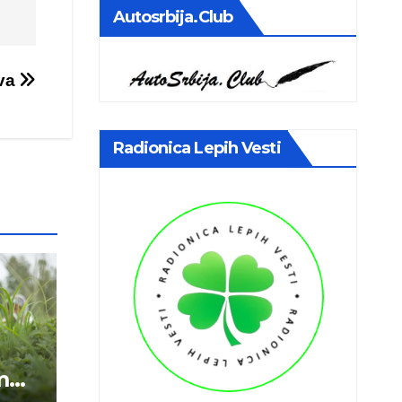
Autosrbija.club
ava
Radionica Lepih Vesti
m