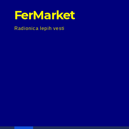
Skip
FerMarket
to
content
Radionica lepih vesti