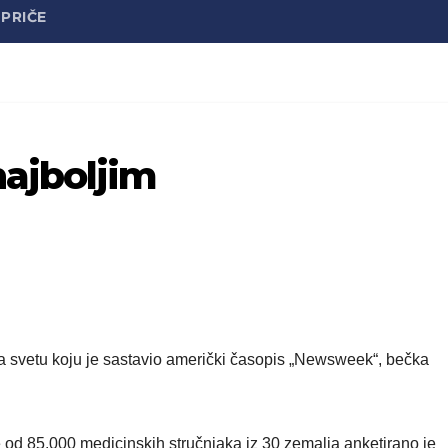
PRIČE
ajboljim
na svetu koju je sastavio američki časopis „Newsweek“, bečka
še od 85.000 medicinskih stručnjaka iz 30 zemalja anketirano je