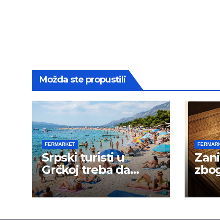
Možda ste propustili
FERMARKET
FERMAR
Srpski turisti u
Zani
Grčkoj treba da
zbog
budu na oprezu
goja