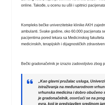
online. Takođe, u ocenu su ušli i upitnici pacijenata
Kompleks bečke univerzitetske klinike AKH zajedn
ambulanti. Svake godine, oko 60.000 pacijenata se
pacijentima pored lekara sa Medicinskog fakulteta 
medicinskih, terapijskih i dijagnostičkih zdravstveni
Bečki gradonačelnik je izrazio zadovoljstvo zbog
„Kao glavni pružalac usluga, Univerzi
istraživanja na međunarodnom vrhuns
vrhunska medicina i dobro obučeno st
je gradonačelnik, osvrćući se na prog
evra, koji je predstavljen sredinom ja