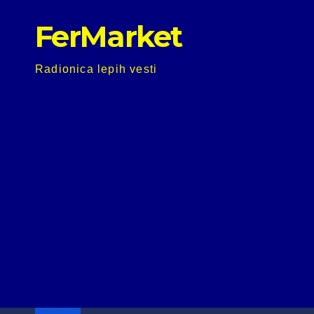
Skip
FerMarket
to
content
Radionica lepih vesti