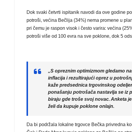
Dok svaki četvrti ispitanik navodi da ove godine p
potroši, većina Bečlija (34%) nema promene u plan
pri čemu je raspon visok i često varira: većina (25%
potroši više od 100 evra na sve poklone, dok 5 od
„S opreznim optimizmom gledamo na 
inflacija i rezultirajući oprez u potro
kaže predsednica trgovinskog odelje
ponašanju potrošača nastavlja se iz pr
biraju gde troše svoj novac. Anketa je
želi da kupuje poklone onlajn.
Da bi podržala lokalne trgovce Bečka privredna k