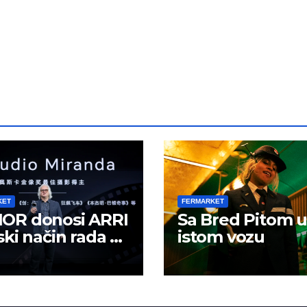
KET
FERMARKET
OR donosi ARRI
Sa Bred Pitom u
ski način rada u
istom vozu
lno kreiranje
žaja