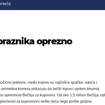
PRIČE
 praznika oprezno
 božićne poklone, među kojima su najčešće igračke, odeća i
a privredna komora pokazuju da bečki trgovci uprkos tmurnoj
 spremnost Bečlija za kupovinu. Od oko 1,5 milion Bečlija, nji
e spremnost za kupovinom nešto veća nego prošle godine.