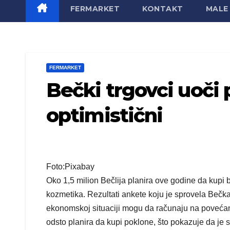
FERMARKET
KONTAKT
MALE 
FERMARKET
Bečki trgovci uoči
optimistični
Foto:Pixabay
Oko 1,5 milion Bečlija planira ove godine da kupi
kozmetika. Rezultati ankete koju je sprovela Bečk
ekonomskoj situaciji mogu da računaju na povećanu
odsto planira da kupi poklone, što pokazuje da j