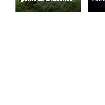
mentola?
rada
krei