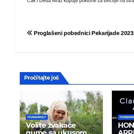
Čak i Deda Mraz kupuje poklone za Bečlije na stra
Post
Proglašeni pobednici Pekarijade 2023
navigation
Pročitajte još
FERMARKET
FERMAR
Volite žvakaće
HON
gume sa ukusom
ARRI