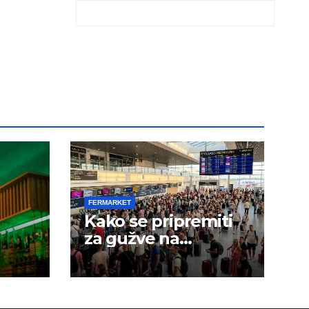
FERMARKET
Kako se pripremiti
za gužve na
aerodromima?