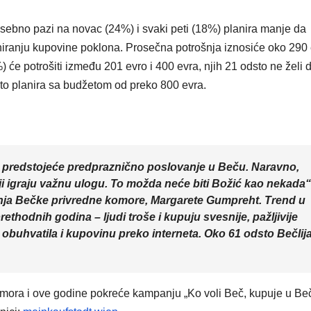
VIKEND FERMARKET
VIKEND FERMAR
Novi film
Beč 
osebno pazi na novac (24%) i svaki peti (18%) planira manje da
Odiseja
deset
iranju kupovine poklona. Prosečna potrošnja iznosiće oko 290 
) će potrošiti između 201 evro i 400 evra, njih 21 odsto ne želi 
inspiriše
najbol
sto planira sa budžetom od preko 800 evra.
putovanje
grado
širom sveta —
studir
ali i prevarante
predstojeće predpraznično poslovanje u Beču. Naravno,
šnji igraju važnu ulogu. To možda neće biti Božić kao nekada“
nja Bečke privredne komore, Margarete Gumpreht. Trend u
ethodnih godina – ljudi troše i kupuju svesnije, pažljivije
 obuhvatila i kupovinu preko interneta. Oko 61 odsto Bečlij
omora i ove godine pokreće kampanju „Ko voli Beč, kupuje u Be