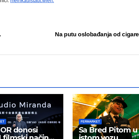
nici:
meinkaufstadt.wien.
.
Na putu oslobađanja od cigar
KET
FERMARKET
OR donosi
Sa Bred Pitom u
 filmski način
istom vozu