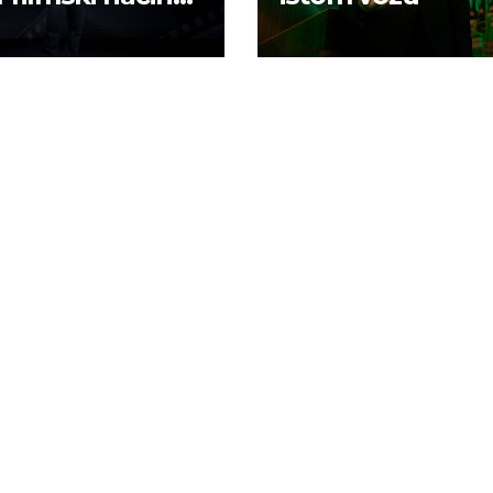
 u mobilno
ranje sadržaja