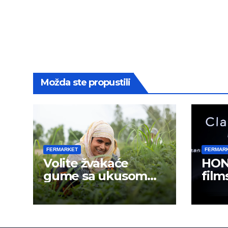
Možda ste propustili
FERMARKET
FERMAR
Volite žvakaće
HON
gume sa ukusom
film
mentola?
mobi
sadr