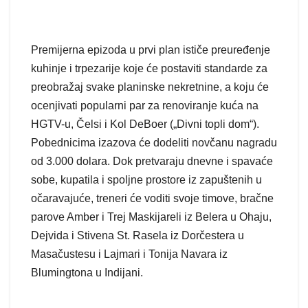
Premijerna epizoda u prvi plan ističe preuređenje
kuhinje i trpezarije koje će postaviti standarde za
preobražaj svake planinske nekretnine, a koju će
ocenjivati popularni par za renoviranje kuća na
HGTV-u, Čelsi i Kol DeBoer („Divni topli dom“).
Pobednicima izazova će dodeliti novčanu nagradu
od 3.000 dolara. Dok pretvaraju dnevne i spavaće
sobe, kupatila i spoljne prostore iz zapuštenih u
očaravajuće, treneri će voditi svoje timove, bračne
parove Amber i Trej Maskijareli iz Belera u Ohaju,
Dejvida i Stivena St. Rasela iz Dorčestera u
Masačustesu i Lajmari i Tonija Navara iz
Blumingtona u Indijani.