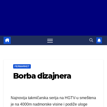
FERMARKET
Borba dizajnera
Najnovija takmičarska serija na HGTV-u smeštena
je na 4000m nadmorske visine i podiže uloge