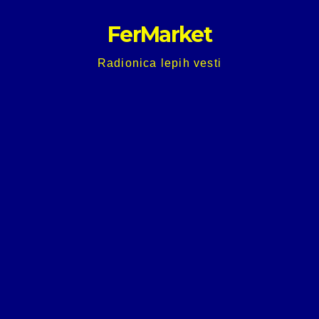
Skip
FerMarket
to
content
Radionica lepih vesti