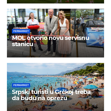
FERMARKET
MOL otvorio novu servisnu
stanicu
FERMARKET
Srpski turisti u Grčkoj treba
da budu na oprezu