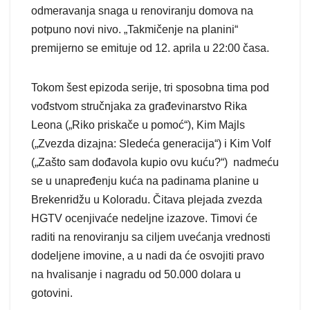
odmeravanja snaga u renoviranju domova na
potpuno novi nivo. „Takmičenje na planini“
premijerno se emituje od 12. aprila u 22:00 časa.
Tokom šest epizoda serije, tri sposobna tima pod
vođstvom stručnjaka za građevinarstvo Rika
Leona („Riko priskače u pomoć“), Kim Majls
(„Zvezda dizajna: Sledeća generacija“) i Kim Volf
(„Zašto sam dođavola kupio ovu kuću?“) nadmeću
se u unapređenju kuća na padinama planine u
Brekenridžu u Koloradu. Čitava plejada zvezda
HGTV ocenjivaće nedeljne izazove. Timovi će
raditi na renoviranju sa ciljem uvećanja vrednosti
dodeljene imovine, a u nadi da će osvojiti pravo
na hvalisanje i nagradu od 50.000 dolara u
gotovini.