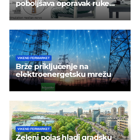
poboljšava oporavak ruke
nakon moždanog udara
VIKEND FERMARKET
Brže priključenje na
elektroenergetsku mrežu
VIKEND FERMARKET
Zeleni pojas hladi gradsku