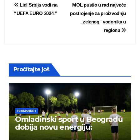
Post
Lidl Srbija vodi na
MOL pustio u rad najveće
“UEFA EURO 2024.”
postrojenje za proizvodnju
navigation
„zelenog“ vodonika u
regionu
Pročitajte još
FERMARKET
Omladinski sport u Beogradu
dobija novu energiju: