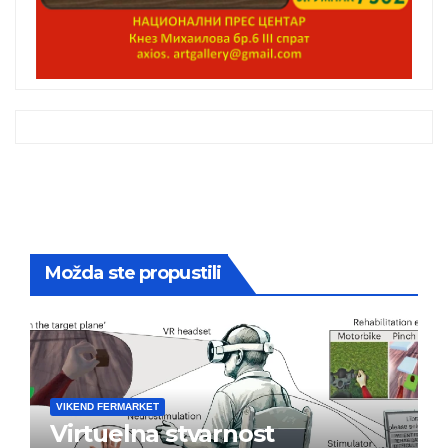
Možda ste propustili
VIKEND FERMARKET
Virtuelna stvarnost