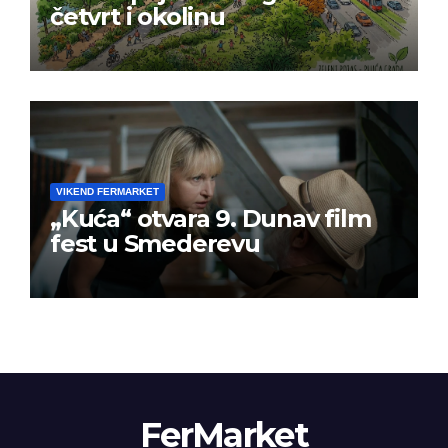
četvrt i okolinu
VIKEND FERMARKET
„Kuća“ otvara 9. Dunav film
fest u Smederevu
FerMarket