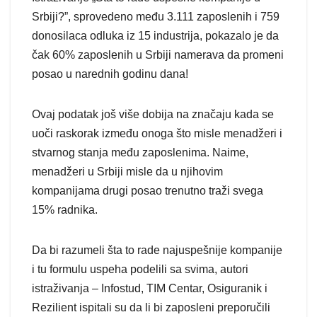
Srbiji?”, sprovedeno među 3.111 zaposlenih i 759
donosilaca odluka iz 15 industrija, pokazalo je da
čak 60% zaposlenih u Srbiji namerava da promeni
posao u narednih godinu dana!
Ovaj podatak još više dobija na značaju kada se
uoči raskorak između onoga što misle menadžeri i
stvarnog stanja među zaposlenima. Naime,
menadžeri u Srbiji misle da u njihovim
kompanijama drugi posao trenutno traži svega
15% radnika.
Da bi razumeli šta to rade najuspešnije kompanije
i tu formulu uspeha podelili sa svima, autori
istraživanja – Infostud, TIM Centar, Osiguranik i
Rezilient ispitali su da li bi zaposleni preporučili