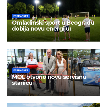
FERMARKET
Omladinski sport u Beogradu
dobija novu energiju:
FERMARKET
MOL otvorio novu servisnu
stanicu