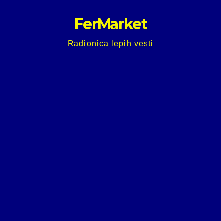
Skip
FerMarket
to
content
Radionica lepih vesti