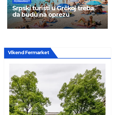
FERMARKET
Srpski turisti u Grčkoj treba
da budu na oprezu
Vikend Fermarket