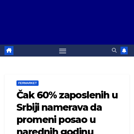
FERMARKET
Čak 60% zaposlenih u
Srbiji namerava da
promeni posao u
narednih godinu