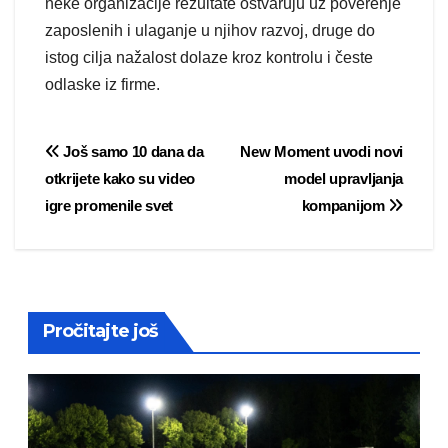
neke organizacije rezultate ostvaruju uz poverenje
zaposlenih i ulaganje u njihov razvoj, druge do
istog cilja nažalost dolaze kroz kontrolu i česte
odlaske iz firme.
Post
Još samo 10 dana da
New Moment uvodi novi
otkrijete kako su video
model upravljanja
navigation
igre promenile svet
kompanijom
Pročitajte još