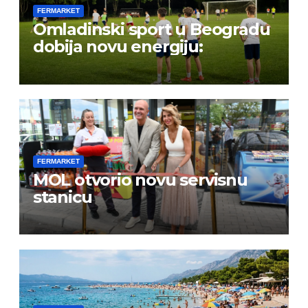
FERMARKET
Omladinski sport u Beogradu
dobija novu energiju:
FERMARKET
MOL otvorio novu servisnu
stanicu