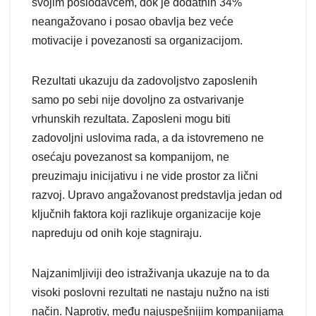
svojim poslodavcem, dok je dodatnih 34%
neangažovano i posao obavlja bez veće
motivacije i povezanosti sa organizacijom.
Rezultati ukazuju da zadovoljstvo zaposlenih
samo po sebi nije dovoljno za ostvarivanje
vrhunskih rezultata. Zaposleni mogu biti
zadovoljni uslovima rada, a da istovremeno ne
osećaju povezanost sa kompanijom, ne
preuzimaju inicijativu i ne vide prostor za lični
razvoj. Upravo angažovanost predstavlja jedan od
ključnih faktora koji razlikuje organizacije koje
napreduju od onih koje stagniraju.
Najzanimljiviji deo istraživanja ukazuje na to da
visoki poslovni rezultati ne nastaju nužno na isti
način. Naprotiv, među najuspešnijim kompanijama