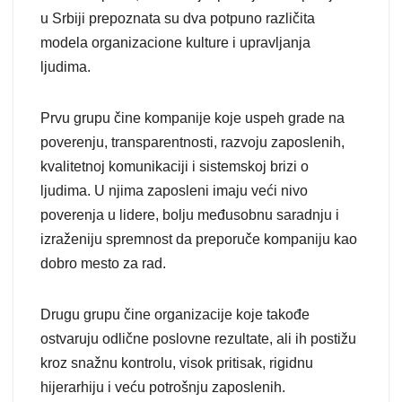
u Srbiji prepoznata su dva potpuno različita
modela organizacione kulture i upravljanja
ljudima.
Prvu grupu čine kompanije koje uspeh grade na
poverenju, transparentnosti, razvoju zaposlenih,
kvalitetnoj komunikaciji i sistemskoj brizi o
ljudima. U njima zaposleni imaju veći nivo
poverenja u lidere, bolju međusobnu saradnju i
izraženiju spremnost da preporuče kompaniju kao
dobro mesto za rad.
Drugu grupu čine organizacije koje takođe
ostvaruju odlične poslovne rezultate, ali ih postižu
kroz snažnu kontrolu, visok pritisak, rigidnu
hijerarhiju i veću potrošnju zaposlenih.