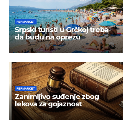
FERMARKET
Srpski turisti u Grčkoj treba
da budu na oprezu
FERMARKET
Zanimljivo suđenje zbog
lekova za gojaznost