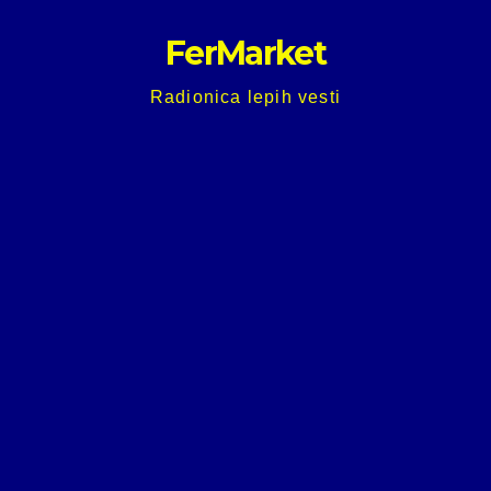
Skip
FerMarket
to
content
Radionica lepih vesti