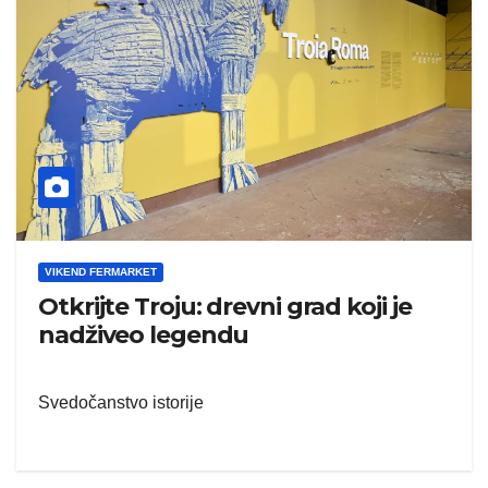
VIKEND FERMARKET
Otkrijte Troju: drevni grad koji je
nadživeo legendu
Svedočanstvo istorije