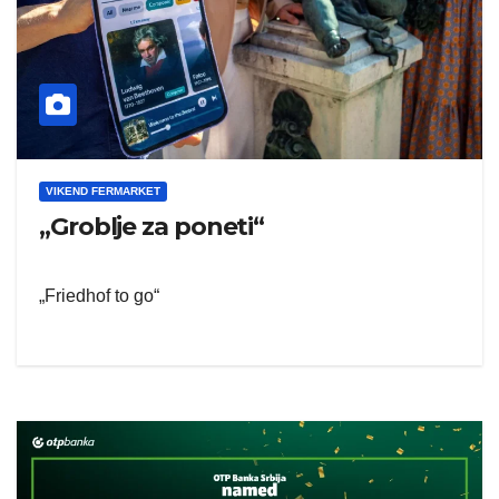
VIKEND FERMARKET
„Groblje za poneti“
„Friedhof to go“