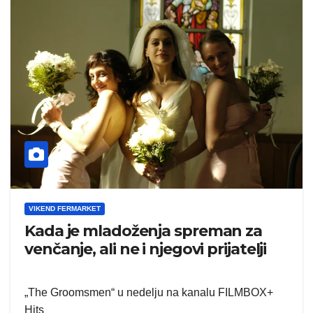
VIKEND FERMARKET
Kada je mladoženja spreman za
venčanje, ali ne i njegovi prijatelji
„The Groomsmen“ u nedelju na kanalu FILMBOX+
Hits