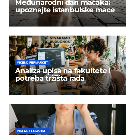
Međunarodni dan mačaka:
upoznajte istanbulske mace
VIKEND FERMARKET
Analiza upisa na fakultete i
potreba tržišta rada
VIKEND FERMARKET