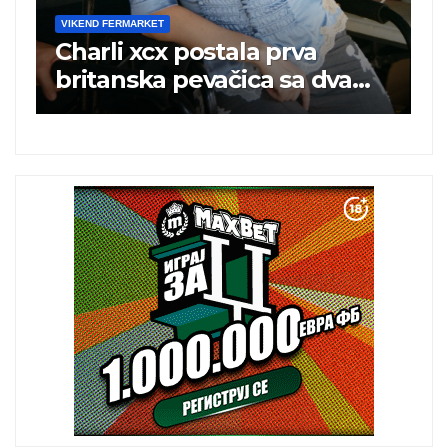
VIKEND FERMARKET
rva
Pouzdano poslovanje i
sa dva
kontinuitet rasta
mestu u
odini