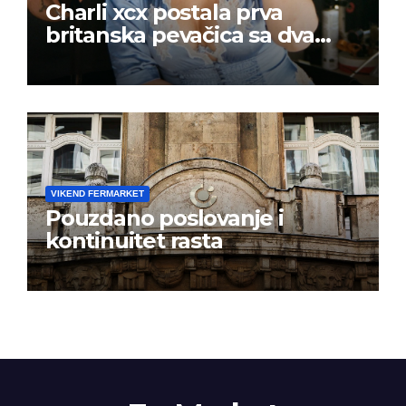
Charli xcx postala prva
britanska pevačica sa dva
albuma na prvom mestu u
istoj kalendarskoj godini
VIKEND FERMARKET
Pouzdano poslovanje i
kontinuitet rasta