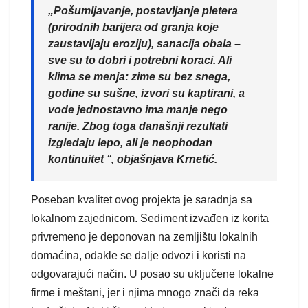
„Pošumljavanje, postavljanje pletera
(prirodnih barijera od granja koje
zaustavljaju eroziju), sanacija obala –
sve su to dobri i potrebni koraci. Ali
klima se menja: zime su bez snega,
godine su sušne, izvori su kaptirani, a
vode jednostavno ima manje nego
ranije. Zbog toga današnji rezultati
izgledaju lepo, ali je neophodan
kontinuitet ‘‘, objašnjava Krnetić.
Poseban kvalitet ovog projekta je saradnja sa
lokalnom zajednicom. Sediment izvađen iz korita
privremeno je deponovan na zemljištu lokalnih
domaćina, odakle se dalje odvozi i koristi na
odgovarajući način. U posao su uključene lokalne
firme i meštani, jer i njima mnogo znači da reka