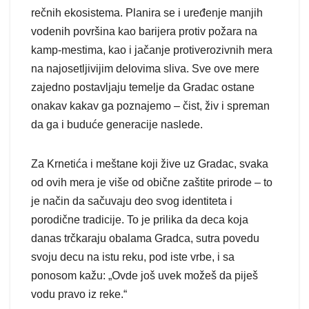
rečnih ekosistema. Planira se i uređenje manjih
vodenih površina kao barijera protiv požara na
kamp-mestima, kao i jačanje protiverozivnih mera
na najosetljivijim delovima sliva. Sve ove mere
zajedno postavljaju temelje da Gradac ostane
onakav kakav ga poznajemo – čist, živ i spreman
da ga i buduće generacije naslede.
Za Krnetića i meštane koji žive uz Gradac, svaka
od ovih mera je više od obične zaštite prirode – to
je način da sačuvaju deo svog identiteta i
porodične tradicije. To je prilika da deca koja
danas trčkaraju obalama Gradca, sutra povedu
svoju decu na istu reku, pod iste vrbe, i sa
ponosom kažu: „Ovdе još uvek možeš da piješ
vodu pravo iz reke.“