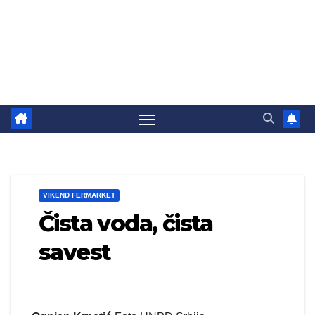
VIKEND FERMARKET
Čista voda, čista
savest