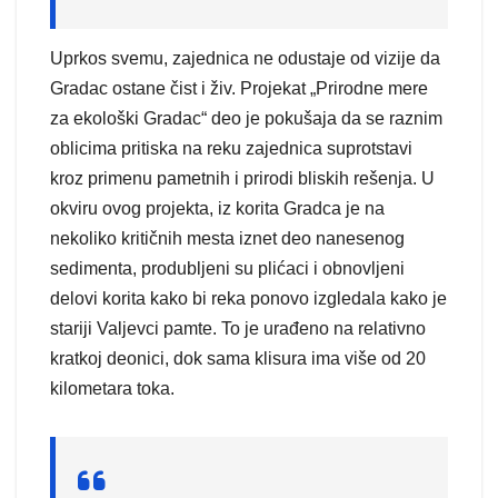
Uprkos svemu, zajednica ne odustaje od vizije da
Gradac ostane čist i živ. Projekat „Prirodne mere
za ekološki Gradac“ deo je pokušaja da se raznim
oblicima pritiska na reku zajednica suprotstavi
kroz primenu pametnih i prirodi bliskih rešenja. U
okviru ovog projekta, iz korita Gradca je na
nekoliko kritičnih mesta iznet deo nanesenog
sedimenta, produbljeni su plićaci i obnovljeni
delovi korita kako bi reka ponovo izgledala kako je
stariji Valjevci pamte. To je urađeno na relativno
kratkoj deonici, dok sama klisura ima više od 20
kilometara toka.