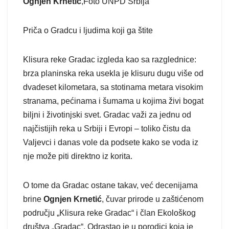
Ognjen Krnetić
,Foto UNPD Srbija
Priča o Gradcu i ljudima koji ga štite
Klisura reke Gradac izgleda kao sa razglednice:
brza planinska reka usekla je klisuru dugu više od
dvadeset kilometara, sa stotinama metara visokim
stranama, pećinama i šumama u kojima živi bogat
biljni i životinjski svet. Gradac važi za jednu od
najčistijih reka u Srbiji i Evropi – toliko čistu da
Valjevci i danas vole da podsete kako se voda iz
nje može piti direktno iz korita.
O tome da Gradac ostane takav, već decenijama
brine
Ognjen Krnetić
, čuvar prirode u zaštićenom
području „Klisura reke Gradac“ i član Ekološkog
društva „Gradac“. Odrastao je u porodici koja je