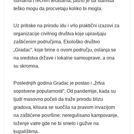
šumama i rečnim terasama, jasno je da staništa
teško mogu da procvetaju koliko bi mogla.
Uz pritiske na prirodu idu i vrlo praktični izazovi za
organizacije civilnog društva koje upravljaju
zaštićenim područjima. Ekološko društvo
„Gradac“, koje brine o ovom području, oslanja se
na sredstva države i lokalne samouprave, a ona
su skromna.
Poslednjih godina Gradac je postao i „žrtva
sopstvene popularnosti“. Od pandemije, kada su
ljudi masovno počeli da traže prirodu blizu
gradova, klisura se suočila sa pravom invazijom
na zaštićene površine: neregulisano kampovanje,
loženje vatre gde ne bi smelo i gužve na
kupalištima.