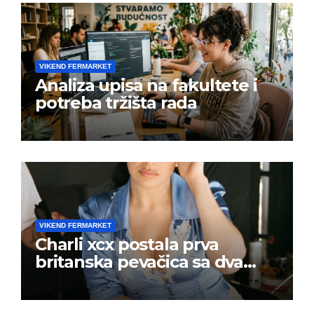
VIKEND FERMARKET
Analiza upisa na fakultete i
potreba tržišta rada
VIKEND FERMARKET
Charli xcx postala prva
britanska pevačica sa dva
albuma na prvom mestu u
istoj kalendarskoj godini