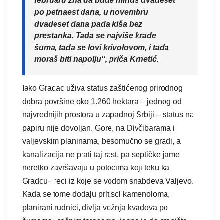
februaru zna da bude minus dvadeset
po petnaest dana, u novembru
dvadeset dana pada kiša bez
prestanka. Tada se najviše krade
šuma, tada se lovi krivolovom, i tada
moraš biti napolju“, priča Krnetić.
Iako Gradac uživa status zaštićenog prirodnog
dobra površine oko 1.260 hektara – jednog od
najvrednijih prostora u zapadnoj Srbiji – status na
papiru nije dovoljan. Gore, na Divčibarama i
valjevskim planinama, besomučno se gradi, a
kanalizacija ne prati taj rast, pa septičke jame
neretko završavaju u potocima koji teku ka
Gradcu− reci iz koje se vodom snabdeva Valjevo.
Kada se tome dodaju pritisci kamenoloma,
planirani rudnici, divlja vožnja kvadova po