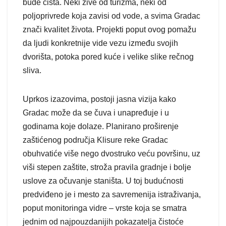
bude čista. Neki žive od turizma, neki od
poljoprivrede koja zavisi od vode, a svima Gradac
znači kvalitet života. Projekti poput ovog pomažu
da ljudi konkretnije vide vezu između svojih
dvorišta, potoka pored kuće i velike slike rečnog
sliva.
Uprkos izazovima, postoji jasna vizija kako
Gradac može da se čuva i unapređuje i u
godinama koje dolaze. Planirano proširenje
zaštićenog područja Klisure reke Gradac
obuhvatiće više nego dvostruko veću površinu, uz
viši stepen zaštite, stroža pravila gradnje i bolje
uslove za očuvanje staništa. U toj budućnosti
predviđeno je i mesto za savremenija istraživanja,
poput monitoringa vidre – vrste koja se smatra
jednim od najpouzdanijih pokazatelja čistoće