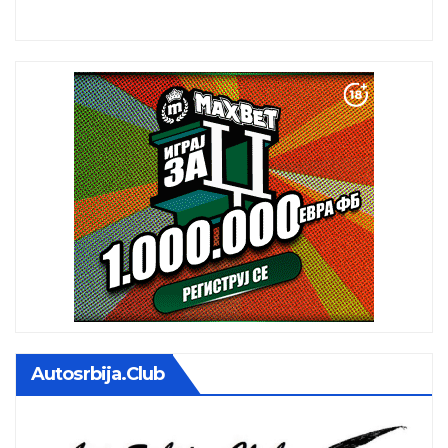
istoj kalendarskoj godini
Autosrbija.club