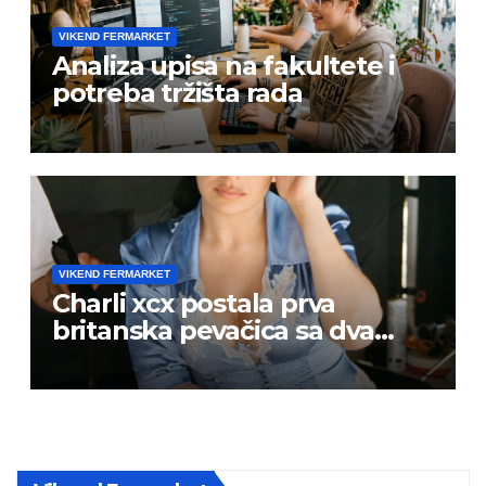
VIKEND FERMARKET
Analiza upisa na fakultete i
potreba tržišta rada
VIKEND FERMARKET
Charli xcx postala prva
britanska pevačica sa dva
albuma na prvom mestu u
istoj kalendarskoj godini