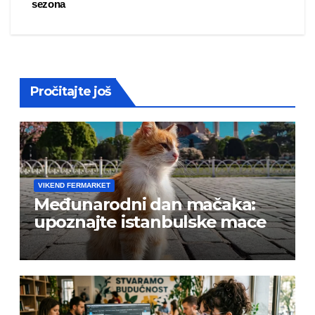
sezona
navigation
Pročitajte još
VIKEND FERMARKET
Međunarodni dan mačaka:
upoznajte istanbulske mace