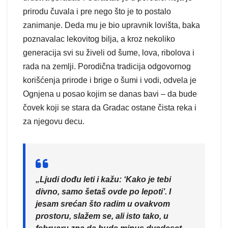
prirodu čuvala i pre nego što je to postalo
zanimanje. Deda mu je bio upravnik lovišta, baka
poznavalac lekovitog bilja, a kroz nekoliko
generacija svi su živeli od šume, lova, ribolova i
rada na zemlji. Porodična tradicija odgovornog
korišćenja prirode i brige o šumi i vodi, odvela je
Ognjena u posao kojim se danas bavi – da bude
čovek koji se stara da Gradac ostane čista reka i
za njegovu decu.
„Ljudi dođu leti i kažu: ‘Kako je tebi
divno, samo šetaš ovde po lepoti’. I
jesam srećan što radim u ovakvom
prostoru, slažem se, ali isto tako, u