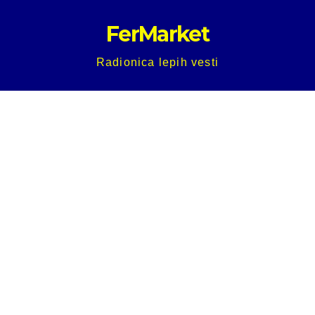
Skip
FerMarket
to
content
Radionica lepih vesti