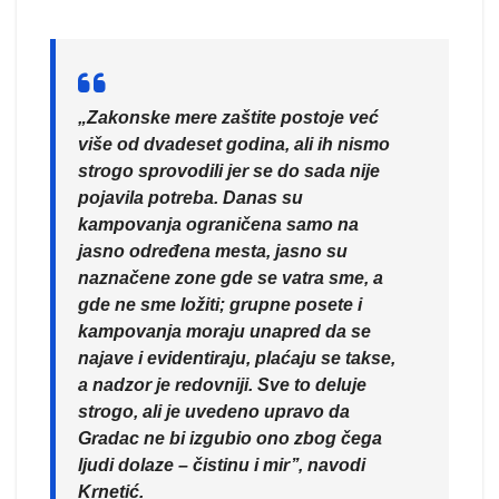
„Zakonske mere zaštite postoje već
više od dvadeset godina, ali ih nismo
strogo sprovodili jer se do sada nije
pojavila potreba. Danas su
kampovanja ograničena samo na
jasno određena mesta, jasno su
naznačene zone gde se vatra sme, a
gde ne sme ložiti; grupne posete i
kampovanja moraju unapred da se
najave i evidentiraju, plaćaju se takse,
a nadzor je redovniji. Sve to deluje
strogo, ali je uvedeno upravo da
Gradac ne bi izgubio ono zbog čega
ljudi dolaze – čistinu i mir’’, navodi
Krnetić.