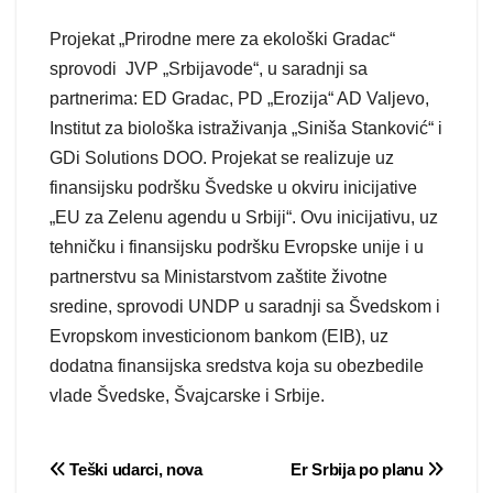
Projekat „Prirodne mere za ekološki Gradac“
sprovodi JVP „Srbijavode“, u saradnji sa
partnerima: ED Gradac, PD „Erozija“ AD Valjevo,
Institut za biološka istraživanja „Siniša Stanković“ i
GDi Solutions DOO. Projekat se realizuje uz
finansijsku podršku Švedske u okviru inicijative
„EU za Zelenu agendu u Srbiji“. Ovu inicijativu, uz
tehničku i finansijsku podršku Evropske unije i u
partnerstvu sa Ministarstvom zaštite životne
sredine, sprovodi UNDP u saradnji sa Švedskom i
Evropskom investicionom bankom (EIB), uz
dodatna finansijska sredstva koja su obezbedile
vlade Švedske, Švajcarske i Srbije.
Post
Teški udarci, nova
Er Srbija po planu