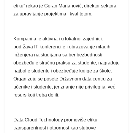
etiku” rekao je Goran Marjanović, direktor sektora
za upravljanje projektima i kvalitetom.
Kompanija je aktivna i u lokalnoj zajednici:
podržava IT konferencije i obrazovanje mladih
inženjera na studijama sajber bezbednosti,
obezbeđuje stručnu praksu za studente, nagrađuje
najbolje studente i obezbeđuje knjige za škole.
Organizuju se posete Državnom data centru za
učenike i studente, jer znanje nije privilegija, već
resurs koji treba deliti.
Data Cloud Technology promoviše etiku,
transparentnost i otpornost kao stubove