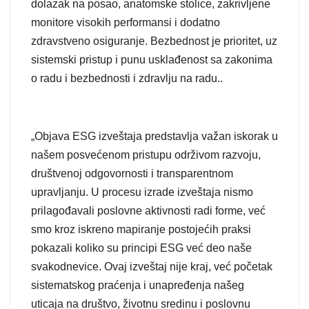
dolazak na posao, anatomske stolice, zakrivljene
monitore visokih performansi i dodatno
zdravstveno osiguranje. Bezbednost je prioritet, uz
sistemski pristup i punu usklađenost sa zakonima
o radu i bezbednosti i zdravlju na radu..
„Objava ESG izveštaja predstavlja važan iskorak u
našem posvećenom pristupu održivom razvoju,
društvenoj odgovornosti i transparentnom
upravljanju. U procesu izrade izveštaja nismo
prilagođavali poslovne aktivnosti radi forme, već
smo kroz iskreno mapiranje postojećih praksi
pokazali koliko su principi ESG već deo naše
svakodnevice. Ovaj izveštaj nije kraj, već početak
sistematskog praćenja i unapređenja našeg
uticaja na društvo, životnu sredinu i poslovnu