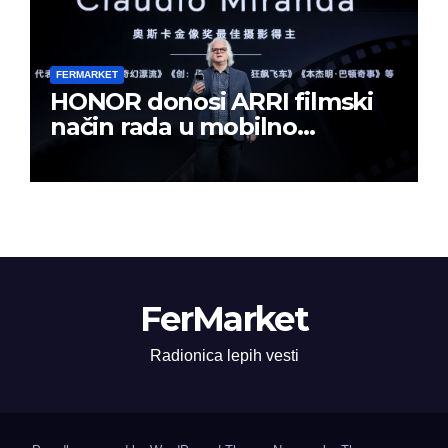
FERMARKET
HONOR donosi ARRI filmski
način rada u mobilno
kreiranje sadržaja
FerMarket
Radionica lepih vesti