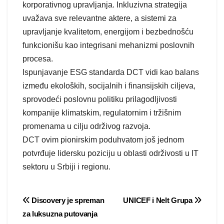
korporativnog upravljanja. Inkluzivna strategija
uvažava sve relevantne aktere, a sistemi za
upravljanje kvalitetom, energijom i bezbednošću
funkcionišu kao integrisani mehanizmi poslovnih
procesa.
Ispunjavanje ESG standarda DCT vidi kao balans
između ekoloških, socijalnih i finansijskih ciljeva,
sprovodeći poslovnu politiku prilagodljivosti
kompanije klimatskim, regulatornim i tržišnim
promenama u cilju održivog razvoja.
DCT ovim pionirskim poduhvatom još jednom
potvrđuje lidersku poziciju u oblasti održivosti u IT
sektoru u Srbiji i regionu.
Post
Discovery je spreman
UNICEF i Nelt Grupa
za luksuzna putovanja
navigation