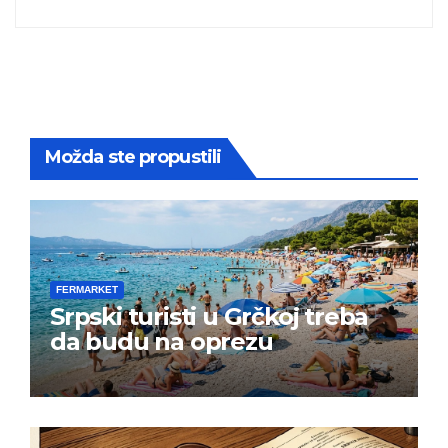
Možda ste propustili
FERMARKET
Srpski turisti u Grčkoj treba
da budu na oprezu