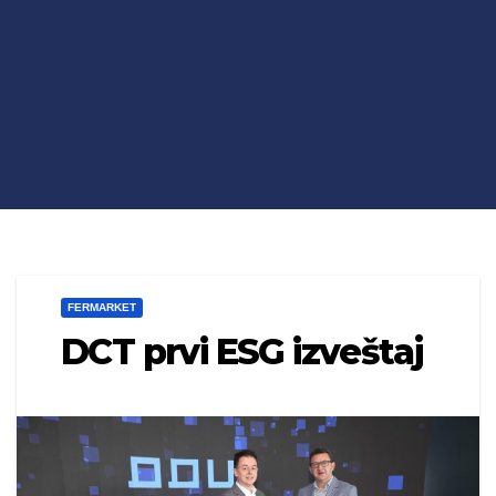
FERMARKET
DCT prvi ESG izveštaj