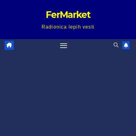
Skip
FerMarket
to
content
Radionica lepih vesti