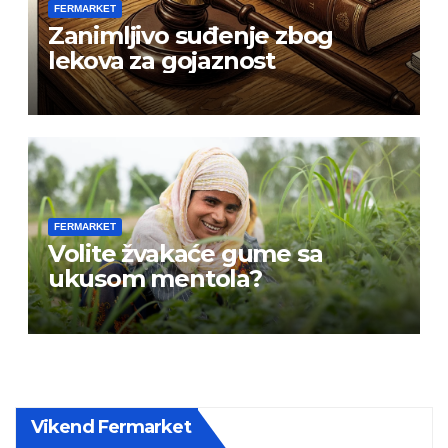
FERMARKET
Zanimljivo suđenje zbog
lekova za gojaznost
FERMARKET
Volite žvakaće gume sa
ukusom mentola?
Vikend Fermarket