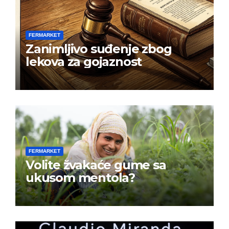
FERMARKET
Zanimljivo suđenje zbog
lekova za gojaznost
FERMARKET
Volite žvakaće gume sa
ukusom mentola?