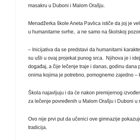
masakru u Duboni i Malom Orašju.
Menadžerka škole Aneta Pavlica ističe da joj je velik
u humanitarne svrhe, a ne samo na školskoj pozor
– Inicijativa da se predstavi da humanitarni karakt
su ušli u ovaj projekat punog srca. Njihova je i id
događaj, a čije lečenje traje i danas, godinu dana
onima kojima je potrebno, pomognemo zajedno – 
Škola najavljuju i da će nakon premijernog izvođenj
za lečenje povređenih u Malom Orašju i Duboni u
Ovo nije prvi put da učenici ove gimnazije pokazuju
tradicija.