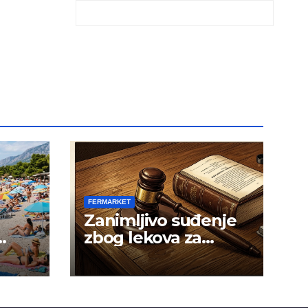
FERMARKET
Zanimljivo suđenje
zbog lekova za
gojaznost