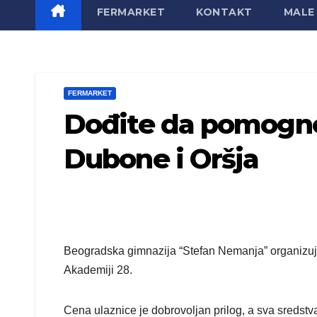
FERMARKET
KONTAKT
MALE 
FERMARKET
Dođite da pomogne
Dubone i Oršja
Beogradska gimnazija “Stefan Nemanja” organizuje
Akademiji 28.
Cena ulaznice je dobrovoljan prilog, a sva sredst