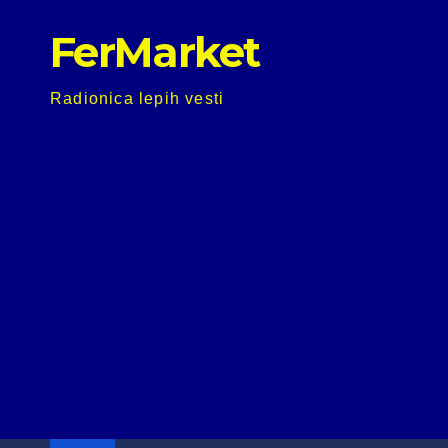
Skip
FerMarket
to
content
Radionica lepih vesti