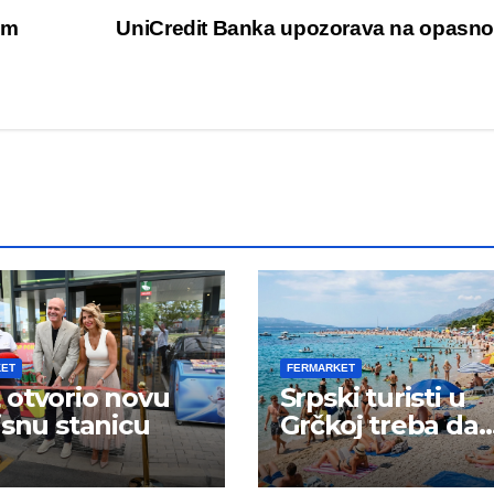
im
UniCredit Banka upozorava na opasn
KET
FERMARKET
otvorio novu
Srpski turisti u
isnu stanicu
Grčkoj treba da
budu na oprezu