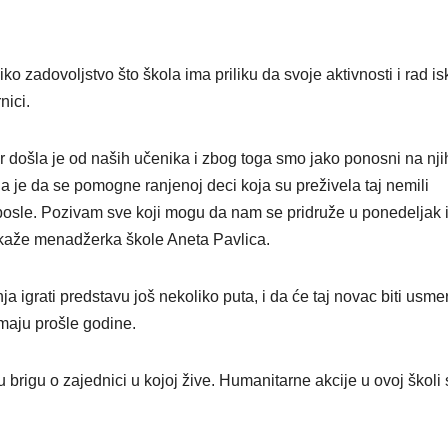
VIKEND FERMARKE
Novi f
Odisej
o zadovoljstvo što škola ima priliku da svoje aktivnosti i rad isk
nici.
inspiri
putova
er došla je od naših učenika i zbog toga smo jako ponosni na nji
širom 
eja je da se pomogne ranjenoj deci koja su preživela taj nemili
 posle. Pozivam sve koji mogu da nam se pridruže u ponedeljak 
ali i p
kaže menadžerka škole Aneta Pavlica.
a igrati predstavu još nekoliko puta, i da će taj novac biti usme
 maju prošle godine.
 brigu o zajednici u kojoj žive. Humanitarne akcije u ovoj školi