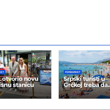
KET
FERMARKET
otvorio novu
Srpski turisti u
isnu stanicu
Grčkoj treba da
budu na oprezu