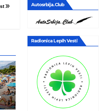
Autosrbija.club
ost
Radionica Lepih Vesti