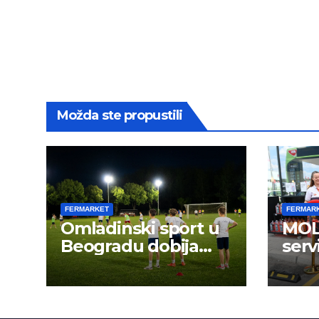
Možda ste propustili
FERMARKET
FERMAR
Omladinski sport u
MOL 
Beogradu dobija
serv
novu energiju: