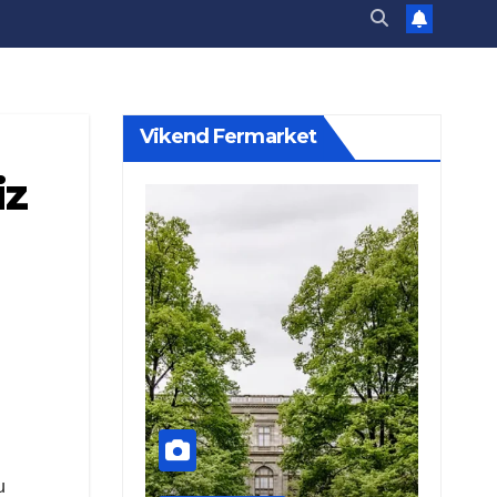
Vikend Fermarket
iz
u