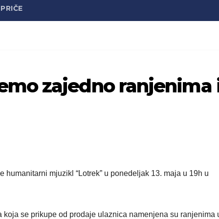
PRIČE
mo zajedno ranjenima 
 humanitarni mjuzikl “Lotrek” u ponedeljak 13. maja u 19h u
va koja se prikupe od prodaje ulaznica namenjena su ranjenima 