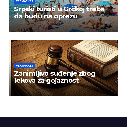
FERMARKET
Srpski turisti u Grčkoj treba
da budu na oprezu
FERMARKET
Zanimljivo suđenje zbog
lekova za gojaznost