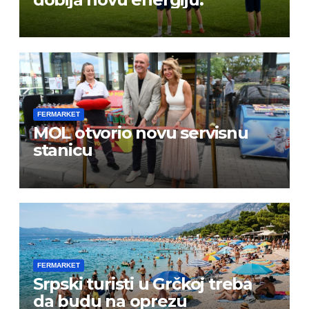
FERMARKET
MOL otvorio novu servisnu
stanicu
FERMARKET
Srpski turisti u Grčkoj treba
da budu na oprezu