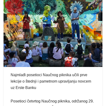
Najmlađi posetioci Naučnog piknika učili prve
lekcije o štednji i pametnom upravljanju novcem
uz Erste Banku
Posetioci četvrtog Naučnog piknika, održanog 29.