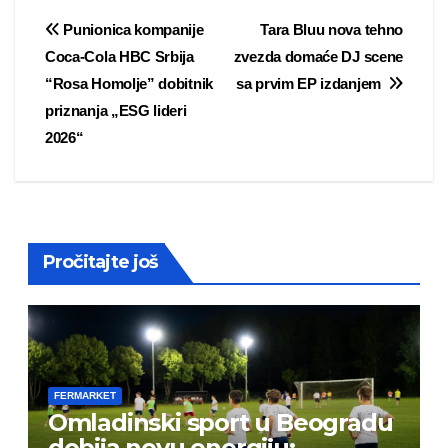
Post
Punionica kompanije
Tara Bluu nova tehno
Coca-Cola HBC Srbija
zvezda domaće DJ scene
navigation
“Rosa Homolje” dobitnik
sa prvim EP izdanjem
priznanja „ESG lideri
2026“
Pročitajte još
FERMARKET
Omladinski sport u Beogradu
dobija novu energiju: