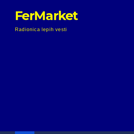
Skip
FerMarket
to
content
Radionica lepih vesti