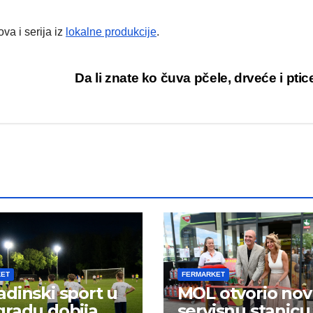
va i serija iz
lokalne produkcije
.
Da li znate ko čuva pčele, drveće i pti
KET
FERMARKET
dinski sport u
MOL otvorio no
radu dobija
servisnu stanicu