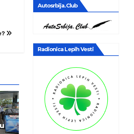
Autosrbija.club
ce?
Radionica Lepih Vesti
vu