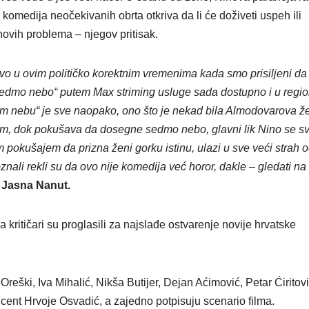
VIKEND FERMARKE
komedija neočekivanih obrta otkriva da li će doživeti uspeh ili
Međun
ovih problema – njegov pritisak.
dan m
upozna
o u ovim političko korektnim vremenima kada smo prisiljeni da
„Sedmo nebo“ putem Max striming usluge sada dostupno i u regio
istanb
om nebu“ je sve naopako, ono što je nekad bila Almodovarova ž
mace
im, dok pokušava da dosegne sedmo nebo, glavni lik Nino se s
 pokušajem da prizna ženi gorku istinu, ulazi u sve veći strah o
nali rekli su da ovo nije komedija već horor, dakle – gledati na 
a
Jasna Nanut.
 kritičari su proglasili za najslađe ostvarenje novije hrvatske
reški, Iva Mihalić, Nikša Butijer, Dejan Aćimović, Petar Ćiritovi
cent Hrvoje Osvadić, a zajedno potpisuju scenario filma.