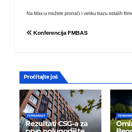
Na Max-u možete pronaći i veliku bazu ostalih filmo
Post
Konferencija FMBAS
navigation
Pročitajte još
FERMARKET
FERMAR
Rezultati CSG-a za
Omla
prvo polugodište
Beog