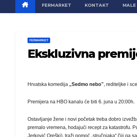
FERMARKET
KONTAKT
MALE 
FERMARKET
Ekskluzivna premi
Hrvatska komedija
„Sedmo nebo”
, rediteljke i s
Premijera na HBO kanalu će biti 6. juna u 20:00h.
Ostavljanje žene i novi početak treba dobro izvežb
premalo vremena, hodajući recept za katastrofu. Po
Jerković Oreški), traži pomoć „stručnjaka“ čiji ga 