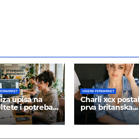
FERMARKET
VIKEND FERMARKET
iza upisa na
Charli xcx posta
ltete i potreba
prva britanska
šta rada
pevačica sa dva
albuma na prv
mestu u istoj
kalendarskoj go