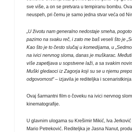
sve više, a on se pretvara u tempiranu bombu. Ova 
neuspeh, pri čemu je samo jedna stvar veća od Nin
„U životu nam generalno nedostaje smeha, pogotov
pazimo na svaku reč, i zato me baš veseli što je 
Kao što je to često slučaj u komedijama, u „Sedm
na ivici nervnog sloma, danas je muškarac. Međut
više zapetljava u sopstvene laži, a sa svakim novim
Muški gledaoci iz Zagorja koji su se u njemu prepoz
odgovornost“
– izjavila je rediteljka i scenaristkinj
Ovaj šarmantni film o čoveku na ivici nervnog sloma
kinematografije.
U glavnim ulogama su Krešimir Mikić, Iva Jerković O
Mario Petreković. Rediteljka je Jasna Nanut, produ