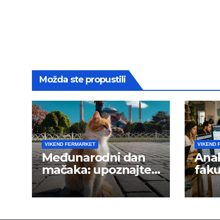
Možda ste propustili
VIKEND FERMARKET
VIKEND 
Međunarodni dan
Anal
mačaka: upoznajte
faku
istanbulske mace
trži