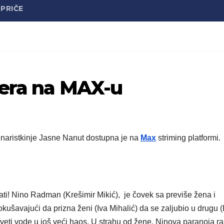
PRIČE
jera na MAX-u
cenaristkinje Jasne Nanut
dostupna je na
Max
striming platformi.
ati! Nino Radman (Krešimir Mikić), je čovek sa previše žena i
kušavajući da prizna ženi (Iva Mihalić) da se zaljubio u drugu (
saveti vode u još veći haos. U strahu od žene, Ninova paranoja ra