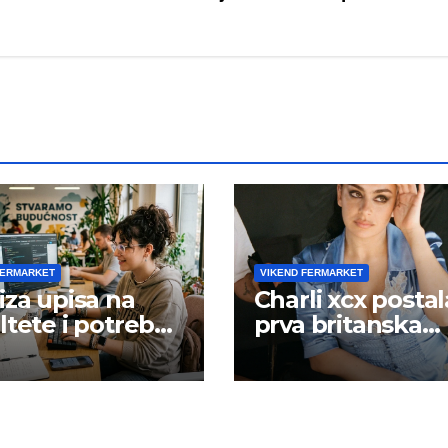
FERMARKET
VIKEND FERMARKET
iza upisa na
Charli xcx postal
ltete i potreba
prva britanska
šta rada
pevačica sa dva
albuma na prvo
mestu u istoj
kalendarskoj go