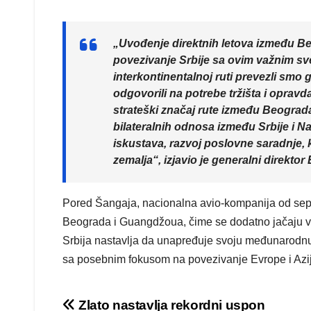
„Uvođenje direktnih letova između Beog
povezivanje Srbije sa ovim važnim sv
interkontinentalnoj ruti prevezli sm
odgovorili na potrebe tržišta i opravd
strateški značaj rute između Beograda
bilateralnih odnosa između Srbije i 
iskustava, razvoj poslovne saradnje, k
zemalja“, izjavio je generalni direktor 
Pored Šangaja, nacionalna avio-kompanija od sep
Beograda i Guangdžoua, čime se dodatno jačaju va
Srbija nastavlja da unapređuje svoju međunarodnu
sa posebnim fokusom na povezivanje Evrope i Azi
Post
Zlato nastavlja rekordni uspon