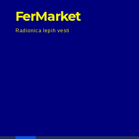
Skip
FerMarket
to
content
Radionica lepih vesti