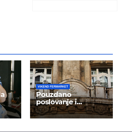
VIKEND FERMARKET
la
Pouzdano
poslovanje i
kontinuitet rasta
om
dini