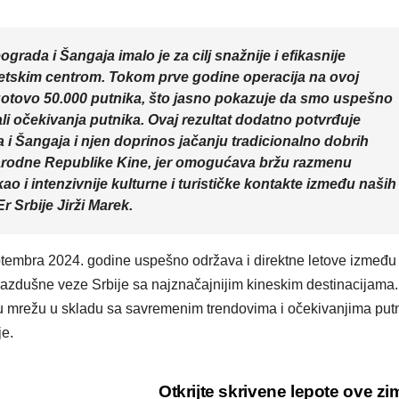
VIKEND FERMARKE
Međun
rada i Šangaja imalo je za cilj snažnije i efikasnije
dan m
etskim centrom. Tokom prve godine operacija na ovoj
upozna
o gotovo 50.000 putnika, što jasno pokazuje da smo uspešno
ali očekivanja putnika. Ovaj rezultat dodatno potvrđuje
istanb
 i Šangaja i njen doprinos jačanju tradicionalno dobrih
mace
Narodne Republike Kine, jer omogućava bržu razmenu
ao i intenzivnije kulturne i turističke kontakte između naših
Er Srbije Jirži Marek.
tembra 2024. godine uspešno održava i direktne letove između
zdušne veze Srbije sa najznačajnijim kineskim destinacijama.
 mrežu u skladu sa savremenim trendovima i očekivanjima putn
je.
Otkrijte skrivene lepote ove z