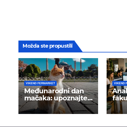
Možda ste propustili
VIKEND FERMARKET
VIKEND 
Međunarodni dan
Anal
mačaka: upoznajte
faku
istanbulske mace
trži