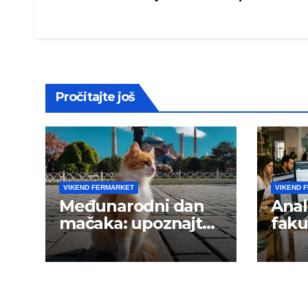
navigation
Pročitajte još
VIKEND FERMARKET
VIKEND 
Međunarodni dan
Anal
mačaka: upoznajte
faku
istanbulske mace
trži