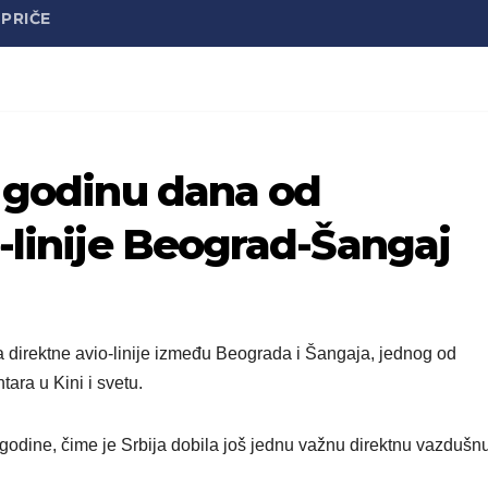
PRIČE
a godinu dana od
-linije Beograd-Šangaj
 direktne avio-linije između Beograda i Šangaja, jednog od
tara u Kini i svetu.
5. godine, čime je Srbija dobila još jednu važnu direktnu vazdušn