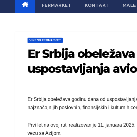
FERMARKET
KONTAKT
MALE 
VIKEND FERMARKET
Er Srbija obeležav
uspostavljanja avio
Er Srbija obeležava godinu dana od uspostavljanja
najznačajnijih poslovnih, finansijskih i kulturnih cen
Prvi let na ovoj ruti realizovan je 11. januara 202
vezu sa Azijom.