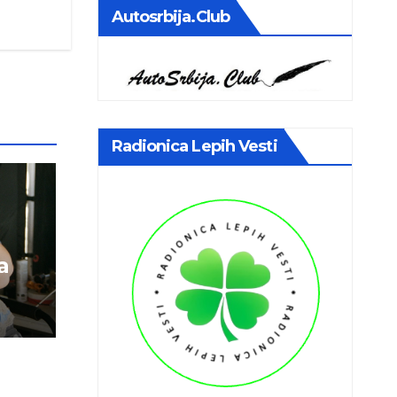
Autosrbija.club
Radionica Lepih Vesti
a
m
dini