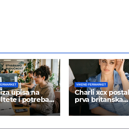
FERMARKET
VIKEND FERMARKET
iza upisa na
Charli xcx posta
ltete i potreba
prva britanska
šta rada
pevačica sa dva
albuma na prv
mestu u istoj
kalendarskoj go