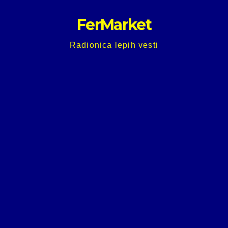
Skip
FerMarket
to
content
Radionica lepih vesti