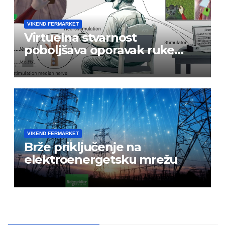
VIKEND FERMARKET
Virtuelna stvarnost
poboljšava oporavak ruke
nakon moždanog udara
VIKEND FERMARKET
Brže priključenje na
elektroenergetsku mrežu