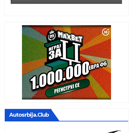
a
Autosrbija.club