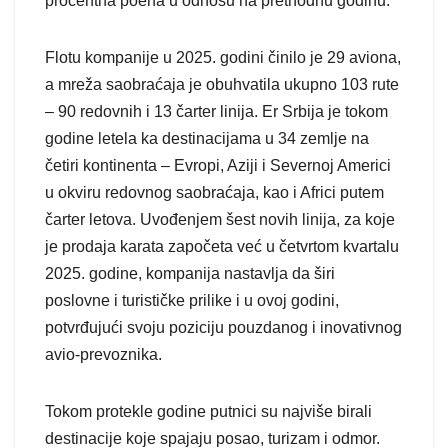
procentna poena u odnosu na prethodnu godinu.
Flotu kompanije u 2025. godini činilo je 29 aviona,
a mreža saobraćaja je obuhvatila ukupno 103 rute
– 90 redovnih i 13 čarter linija. Er Srbija je tokom
godine letela ka destinacijama u 34 zemlje na
četiri kontinenta – Evropi, Aziji i Severnoj Americi
u okviru redovnog saobraćaja, kao i Africi putem
čarter letova. Uvođenjem šest novih linija, za koje
je prodaja karata započeta već u četvrtom kvartalu
2025. godine, kompanija nastavlja da širi
poslovne i turističke prilike i u ovoj godini,
potvrđujući svoju poziciju pouzdanog i inovativnog
avio-prevoznika.
Tokom protekle godine putnici su najviše birali
destinacije koje spajaju posao, turizam i odmor.