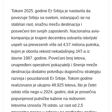
Tokom 2025. godine Er Srbija je nastavila da
povezuje Srbiju sa svetom, oslanjajući se na
stabilan rast, snažnu mrežu destinacija i
posvećeni tim svojih zaposlenih. Nacionalna avio-
kompanija je krajem decembra ostvarila istorijski
uspeh sa prevezenih više od 4,57 miliona putnika,
kojim je oborila rekord nekadašnjeg JAT-a iz
davne 1987. godine. Povećani broj letova,
unapređeni operativni pokazatelji i širenje mreže
destinacija dodatno potvrđuju dugoročnu strategiju
razvoja i pouzdanosti Er Srbije. Tokom godine
realizovano je ukupno 48.925 letova, što je četiri
odsto više nego u 2024. godini, dok je prosečna
popunjenost putničke kabine na redovnim
letovima iznosila 78 odsto, uz rast od 2,5