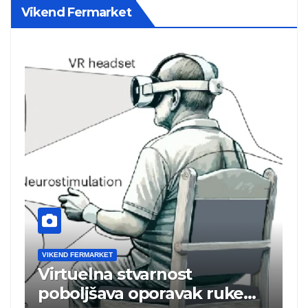
Vikend Fermarket
VIKEND FERMARKET
Brže priključenje na
uke
elektroenergetsku mrežu