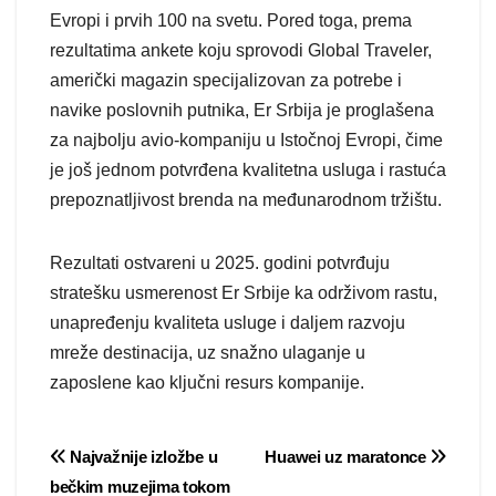
Evropi i prvih 100 na svetu. Pored toga, prema
rezultatima ankete koju sprovodi Global Traveler,
američki magazin specijalizovan za potrebe i
navike poslovnih putnika, Er Srbija je proglašena
za najbolju avio-kompaniju u Istočnoj Evropi, čime
je još jednom potvrđena kvalitetna usluga i rastuća
prepoznatljivost brenda na međunarodnom tržištu.
Rezultati ostvareni u 2025. godini potvrđuju
stratešku usmerenost Er Srbije ka održivom rastu,
unapređenju kvaliteta usluge i daljem razvoju
mreže destinacija, uz snažno ulaganje u
zaposlene kao ključni resurs kompanije.
Post
Najvažnije izložbe u
Huawei uz maratonce
bečkim muzejima tokom