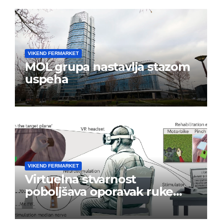
VIKEND FERMARKET
MOL grupa nastavlja stazom
uspeha
VIKEND FERMARKET
Virtuelna stvarnost
poboljšava oporavak ruke
nakon moždanog udara