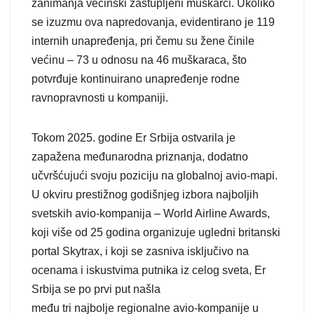
zanimanja većinski zastupljeni muškarci. Ukoliko
se izuzmu ova napredovanja, evidentirano je 119
internih unapređenja, pri čemu su žene činile
većinu – 73 u odnosu na 46 muškaraca, što
potvrđuje kontinuirano unapređenje rodne
ravnopravnosti u kompaniji.
Tokom 2025. godine Er Srbija ostvarila je
zapažena međunarodna priznanja, dodatno
učvršćujući svoju poziciju na globalnoj avio-mapi.
U okviru prestižnog godišnjeg izbora najboljih
svetskih avio-kompanija – World Airline Awards,
koji više od 25 godina organizuje ugledni britanski
portal Skytrax, i koji se zasniva isključivo na
ocenama i iskustvima putnika iz celog sveta, Er
Srbija se po prvi put našla
među tri najbolje regionalne avio-kompanije u