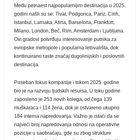
Među petnaest najpopularnijim destinacija u 2025.
godini našli su se: Tivat, Podgorica, Pariz, Cirih,
Istanbul, Larnaka, Atina, Barselona, Frankfurt,
Milano, London, Beč, Rim, Amsterdam i Ljubljana.
Ovi gradovi potvrđuju interesovanje putnika za
evropske metropole i popularna letovališta, dok
kontinuirano raste značaj dugolinijskih i poslovnih
destinacija.
Poseban fokus kompanije i tokom 2025. godine
bio je na razvoju ljudskih resursa. U toku godine
zaposleno je 253 novih kolega, od čega 139
muškaraca i 114 žena, dok je ostvareno ukupno
184 interna napredovanja. Važno je istaći da se
najveći broj napredovanja odnosi na operativne
pozicije u saobraćaju, gde su zbog strukture