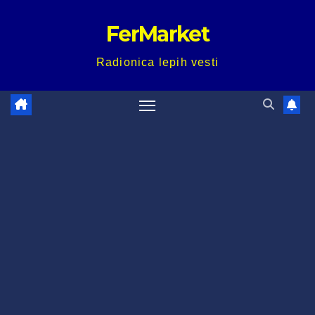
Skip
FerMarket
to
content
Radionica lepih vesti