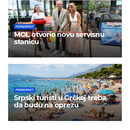
FERMARKET
MOL otvorio novu servisnu
stanicu
FERMARKET
Srpski turisti u Grčkoj treba
da budu na oprezu