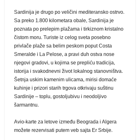
Sardinija je drugo po veličini mediteransko ostrvo.
Sa preko 1.800 kilometara obale, Sardinija je
poznata po prelepim plažama i tirkiznom kristalno
čistom moru. Turiste iz celog sveta posebno
privlače plaže sa belim peskom poput Costa
Smeralde i La Pelose, a pravi duh ostva nose
njegovi gradovi, u kojima se prepliću tradicija,
istorija i svakodnevni život lokalnog stanovništva.
Šetnja uskim kamenim ulicama, mirisi domaće
kuhinje i prizori starih trgova otkrivaju suštinu
Sardinije – toplu, gostoljubivu i neodoljivo
šarmantnu.
Avio-karte za letove između Beograda i Algera
možete rezervisati putem veb sajta Er Srbije.