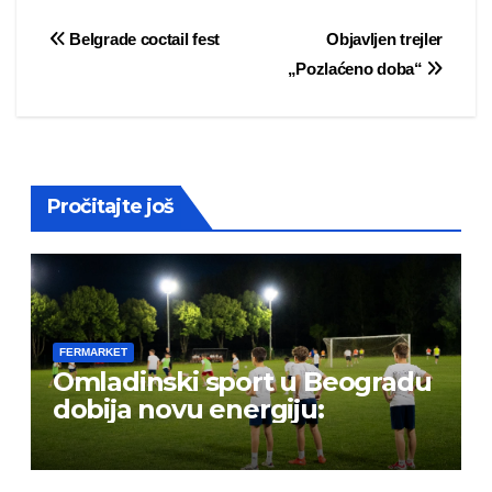
Post
Belgrade coctail fest
Objavljen trejler
„Pozlaćeno doba“
navigation
Pročitajte još
FERMARKET
Omladinski sport u Beogradu
dobija novu energiju: