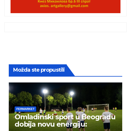
Možda ste propustili
FERMARKET
Omladinski sport u Beogradu
dobija novu energiju: