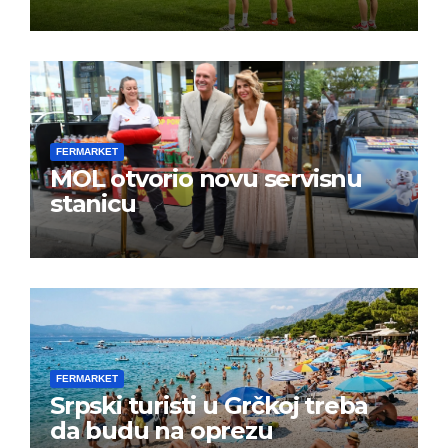
FERMARKET
MOL otvorio novu servisnu
stanicu
FERMARKET
Srpski turisti u Grčkoj treba
da budu na oprezu