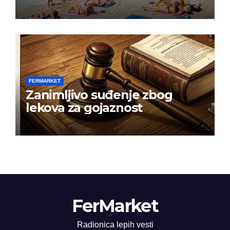
FERMARKET
Zanimljivo suđenje zbog
lekova za gojaznost
FerMarket
Radionica lepih vesti