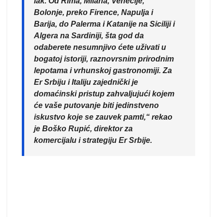
lak. Od Rima, Milana, Venecije,
Bolonje, preko Firence, Napulja i
Barija, do Palerma i Katanije na Siciliji i
Algera na Sardiniji, šta god da
odaberete nesumnjivo ćete uživati u
bogatoj istoriji, raznovrsnim prirodnim
lepotama i vrhunskoj gastronomiji. Za
Er Srbiju i Italiju zajednički je
domaćinski pristup zahvaljujući kojem
će vaše putovanje biti jedinstveno
iskustvo koje se zauvek pamti,“ rekao
je Boško Rupić, direktor za
komercijalu i strategiju Er Srbije.