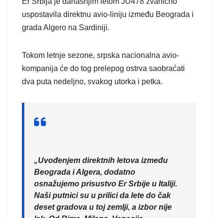
Er Srbija je današnjim letom JU478 zvanično
uspostavila direktnu avio-liniju između Beograda i
grada Algero na Sardiniji.
Tokom letnje sezone, srpska nacionalna avio-
kompanija će do tog prelepog ostrva saobraćati
dva puta nedeljno, svakog utorka i petka.
„Uvođenjem direktnih letova između
Beograda i Algera, dodatno
osnažujemo prisustvo Er Srbije u Italiji.
Naši putnici su u prilici da lete do čak
deset gradova u toj zemlji, a izbor nije