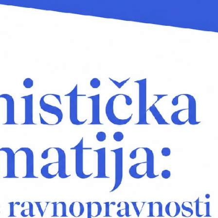
VIKEND FERMARKET
Novi fil
Odiseja
inspiriše
putovan
širom s
ali i pre