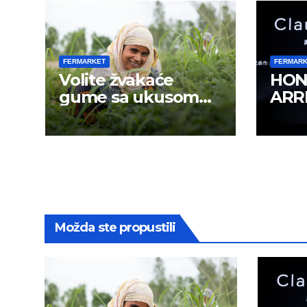
FERMARKET
FERMAR
Volite žvakaće
HON
gume sa ukusom
ARRI
mentola?
rada
krei
Možda ste propustili