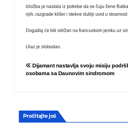
Izložba je nastala iz potrebe da se čuju žene Balk
njih, razgrade klišei i stekne dublji uvid u stvarnost
Događaj će biti održan na francuskom jeziku uz sim
Ulaz je slobodan.
Post
Dijamant nastavlja svoju misiju podrš
osobama sa Daunovim sindromom
navigation
Pročitajte još