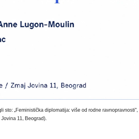
li sto: „Feministička diplomatija: više od rodne ravnopravnosti”, 
j Jovina 11, Beograd).