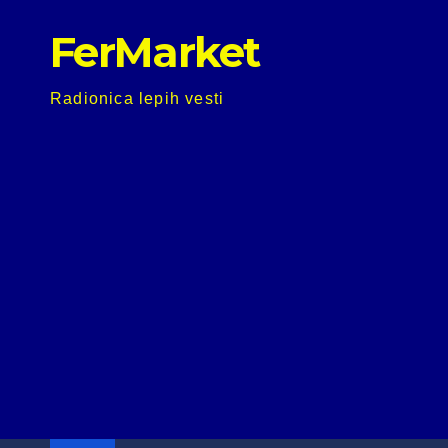
Skip
FerMarket
to
content
Radionica lepih vesti