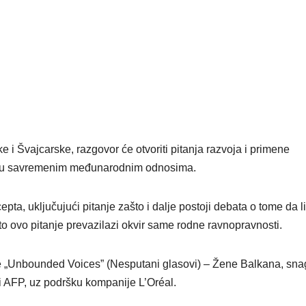
i Švajcarske, razgovor će otvoriti pitanja razvoja i primene
ja u savremenim međunarodnim odnosima.
ta, uključujući pitanje zašto i dalje postoji debata o tome da li
zašto ovo pitanje prevazilazi okvir same rodne ravnopravnosti.
žbe „Unbounded Voices” (Nesputani glasovi) – Žene Balkana, sna
i i AFP, uz podršku kompanije L’Oréal.