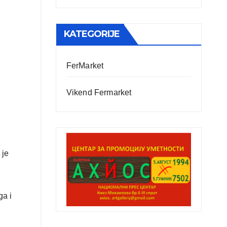
KATEGORIJE
FerMarket
Vikend Fermarket
 je
ga i