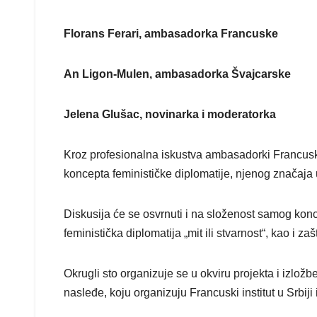
Florans Ferari, ambasadorka Francuske
An Ligon-Mulen, ambasadorka Švajcarske
Jelena Glušac, novinarka i moderatorka
Kroz profesionalna iskustva ambasadorki Francuske 
koncepta feminističke diplomatije, njenog znača
Diskusija će se osvrnuti i na složenost samog koncep
feministička diplomatija „mit ili stvarnost“, kao i 
Okrugli sto organizuje se u okviru projekta i izlo
nasleđe, koju organizuju Francuski institut u Srbij