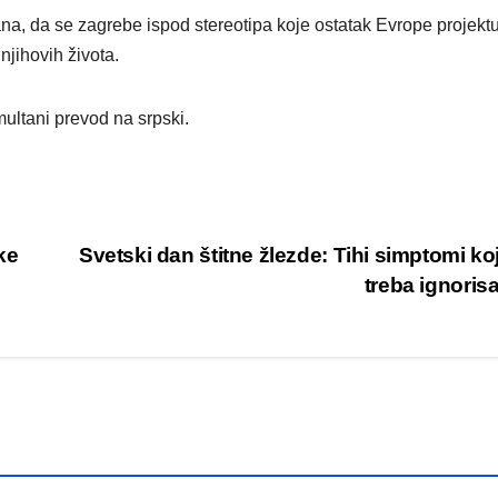
ana, da se zagrebe ispod stereotipa koje ostatak Evrope projekt
 njihovih života.
ultani prevod na srpski.
ke
Svetski dan štitne žlezde: Tihi simptomi ko
treba ignoris