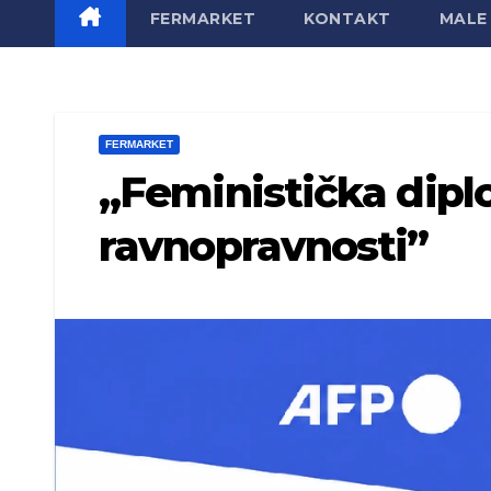
FERMARKET
KONTAKT
MALE 
FERMARKET
„Feministička dipl
ravnopravnosti”