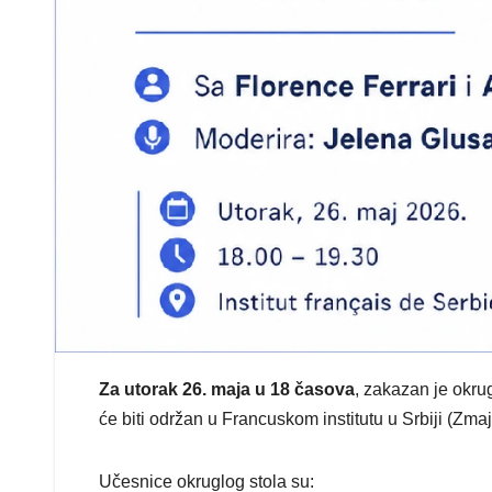
Za utorak 26. maja u 18 časova
, zakazan je okrug
će biti održan u Francuskom institutu u Srbiji (Zma
Učesnice okruglog stola su: