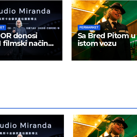
KET
FERMARKET
OR donosi
Sa Bred Pitom u
 filmski način
istom vozu
 u mobilno
ranje sadržaja