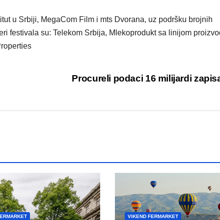
titut u Srbiji, MegaCom Film i mts Dvorana, uz podršku brojnih
tneri festivala su: Telekom Srbija, Mlekoprodukt sa linijom proizv
roperties
Procureli podaci 16 milijardi zapi
FERMARKET
VIKEND FERMARKET