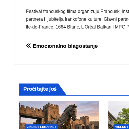
Festival francuskog filma organizuju Francuski ins
partnera i ljubitelja frankofone kulture. Glavni par
Ile-de-France, 1664 Blanc, L’Oréal Balkan i MPC P
Post
Emocionalno blagostanje
navigation
Pročitajte još
VIKEND FERMARKET
VIKEND 