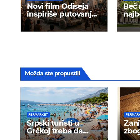
Novi film Odiseja
Beč
inspiriše putovanje
najb
širom sveta — ali i
stud
prevarante
Možda ste propustili
FERMARKET
FERMAR
Srpski turisti u
Zani
Grčkoj treba da
zbog
budu na oprezu
goja