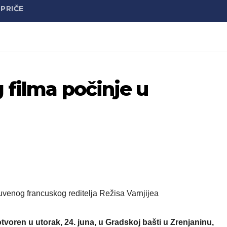
PRIČE
 filma počinje u
čuvenog francuskog reditelja Režisa Varnjijea
voren u utorak, 24. juna, u Gradskoj bašti u Zrenjaninu,