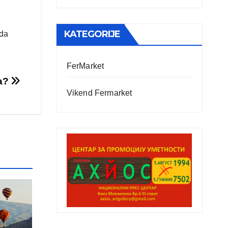
KATEGORIJE
oda
FerMarket
sa?
Vikend Fermarket