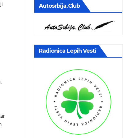
ji
Autosrbija.club
Radionica Lepih Vesti
a
tar
m