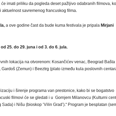
će imati priliku da pogleda deset pažljivo odabranih filmova, ko
t i aktuelnost savremenog francuskog filma.
ala,
a ove godine čast da bude kuma festivala je pripala
Mirjani
d 25. do 29. juna i od 3. do 6. jula.
aktivnih lokacija na otvorenom: Kosančićev venac, Beograd Bašta
, Gardoš (Zemun) i Beeztrg (plato između kula poslovnih centar
aciju i širenje programa van prestonice, kako bi se bogatstvo
ancuski filmovi će se gledati i u Gornjem Milanovcu (Kulturni cen
 Sada) i Nišu (bioskop ‘Vilin Grad’).“ Program je besplatan (se