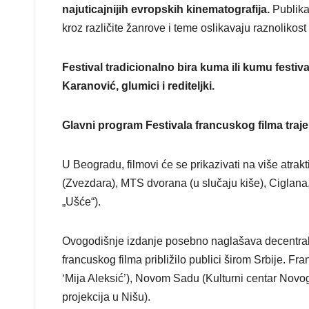
najuticajnijih evropskih kinematografija.
Publika 
kroz različite žanrove i teme oslikavaju raznolikos
Festival tradicionalno bira kuma ili kumu festiv
Karanović, glumici i rediteljki.
Glavni program Festivala francuskog filma traje o
U Beogradu, filmovi će se prikazivati na više atr
(Zvezdara), MTS dvorana (u slučaju kiše), Ciglana
„Ušće“).
Ovogodišnje izdanje posebno naglašava decentraliz
francuskog filma približilo publici širom Srbije. Fr
‘Mija Aleksić’), Novom Sadu (Kulturni centar Novog
projekcija u Nišu).