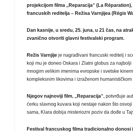
projekcijom filma „Reparacija“ (La Réparation)
francuskih reditelja – Režisa Varnjijea (Régis War
Dan kasnije, u sredu, 25. juna, u 21 čas, na atr
zvanično otvoriti glavni festivalski program.
Režis Varnjije
je nagrađivani francuski reditelj i 
koji mu je doneo Oskara i Zlatni globus za najbolji
mnogim velikim imenima evropske i svetske kinemato
kompleksnim likovima i izraženom humanističkom 
Njegov najnoviji film, „Reparacija“,
potvrđuje aut
ćerku slavnog kuvara koji nestaje nakon što osvoj
sama, Klara dobija misteriozni poziv da dođe u Taj
Festival francuskog filma tradicionalno donosi 