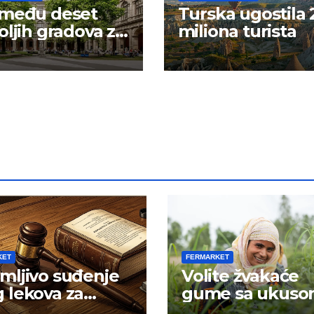
 među deset
Turska ugostila 
oljih gradova za
miliona turista
iranje
KET
FERMARKET
mljivo suđenje
Volite žvakaće
 lekova za
gume sa ukus
znost
mentola?