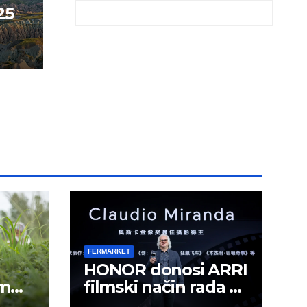
25
FERMARKET
HONOR donosi ARRI
om
filmski način rada u
mobilno kreiranje