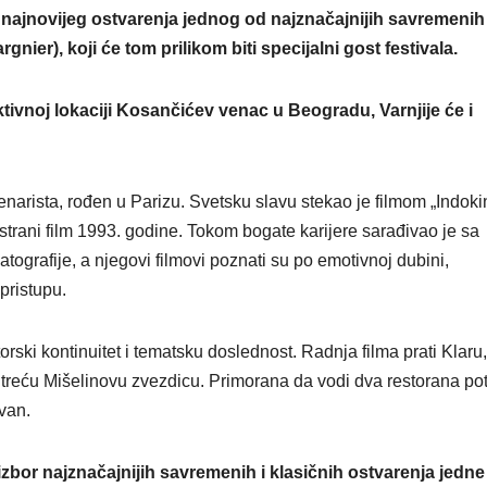
VIKEND FERMARKE
, najnovijeg ostvarenja jednog od najznačajnijih savremenih
Novi f
gnier), koji će tom prilikom biti specijalni gost festivala.
Odisej
aktivnoj lokaciji Kosančićev venac u Beogradu, Varnjije će i
inspiri
putova
širom 
scenarista, rođen u Parizu. Svetsku slavu stekao je filmom „Indoki
 strani film 1993. godine. Tokom bogate karijere sarađivao je sa
ali i p
grafije, a njegovi filmovi poznati su po emotivnoj dubini,
pristupu.
orski kontinuitet i tematsku doslednost. Radnja filma prati Klaru,
i treću Mišelinovu zvezdicu. Primorana da vodi dva restorana p
van.
izbor najznačajnijih savremenih i klasičnih ostvarenja jedne