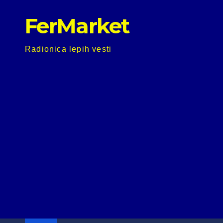
Skip
FerMarket
to
content
Radionica lepih vesti