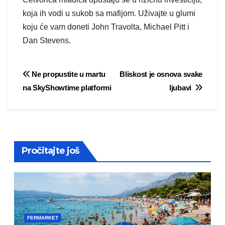
koja ih vodi u sukob sa mafijom. Uživajte u glumi
koju će vam doneti John Travolta, Michael Pitt i
Dan Stevens.
Post
Ne propustite u martu
Bliskost je osnova svake
na SkyShowtime platformi
ljubavi
navigation
Pročitajte još
FERMARKET