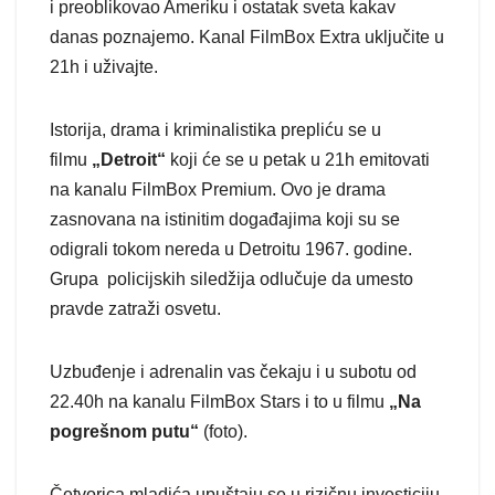
i preoblikovao Ameriku i ostatak sveta kakav
danas poznajemo. Kanal FilmBox Extra uključite u
21h i uživajte.
Istorija, drama i kriminalistika prepliću se u
filmu
„Detroit“
koji će se u petak u 21h emitovati
na kanalu FilmBox Premium. Ovo je drama
zasnovana na istinitim događajima koji su se
odigrali tokom nereda u Detroitu 1967. godine.
Grupa policijskih siledžija odlučuje da umesto
pravde zatraži osvetu.
Uzbuđenje i adrenalin vas čekaju i u subotu od
22.40h na kanalu FilmBox Stars i to u filmu
„Na
pogrešnom putu“
(foto).
Četvorica mladića upuštaju se u rizičnu investiciju,