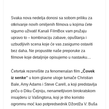
Svaka nova nedelja donosi sa sobom priliku za
otkrivanje novih omiljenih filmova u kojima ćete
sigurno uživati! Kanali FilmBox vam pružaju
upravo to – kombinaciju zabave, opuštanja i
uzbudljivih scena koje će vas zasigurno ostaviti
bez daha. Ne propustite naše preporuke za
filmove koje detaljnije opisujemo u nastavku…
Četvrtak rezervišite za fenomenalan film
„Čovek
iz senke“
u kom glavne uloge tumače Christian
Bale, Amy Adams i Steve Carell, a koji predstavlja
priču o Diku Čejniju, nenametljivom birokratskom
insajderu iz Vašingtona, koji je tiho koristio
ogromnu moć kao potpredsednik Džordža V. Buša