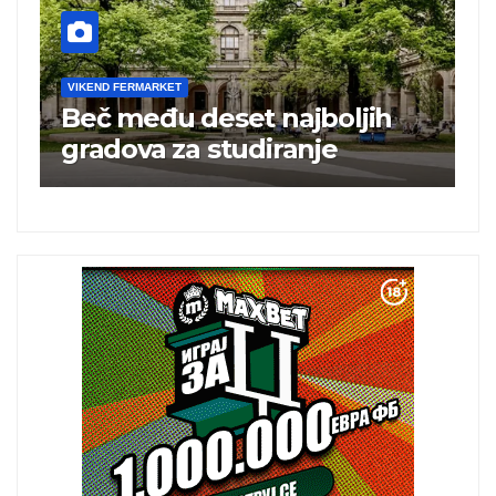
ERMARKET
VIKEND FERMARKET
eđu deset najboljih
Turska ugos
va za studiranje
turista