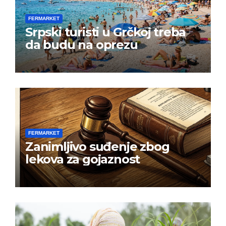
FERMARKET
Srpski turisti u Grčkoj treba
da budu na oprezu
FERMARKET
Zanimljivo suđenje zbog
lekova za gojaznost