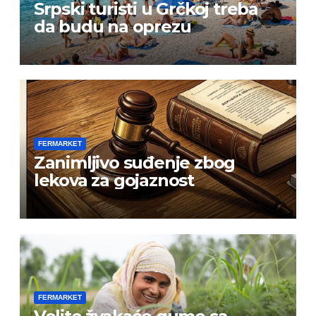
Srpski turisti u Grčkoj treba
da budu na oprezu
FERMARKET
Zanimljivo suđenje zbog
lekova za gojaznost
FERMARKET