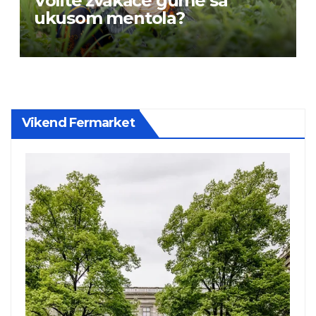
Volite žvakaće gume sa
ukusom mentola?
Vikend Fermarket