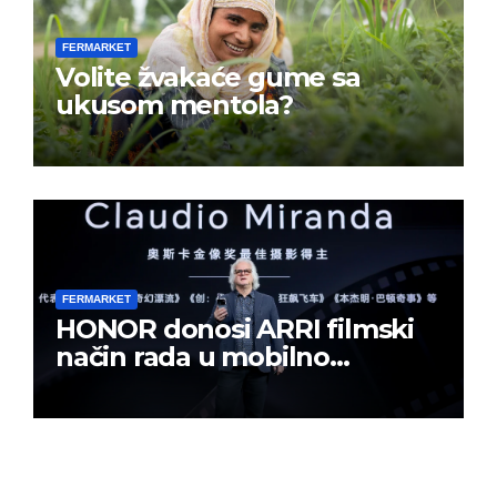
FERMARKET
Volite žvakaće gume sa
ukusom mentola?
FERMARKET
HONOR donosi ARRI filmski
način rada u mobilno
kreiranje sadržaja