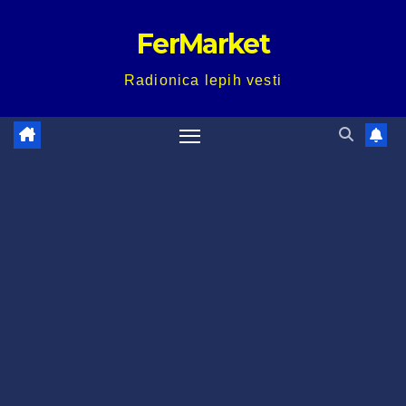
Skip
FerMarket
to
content
Radionica lepih vesti