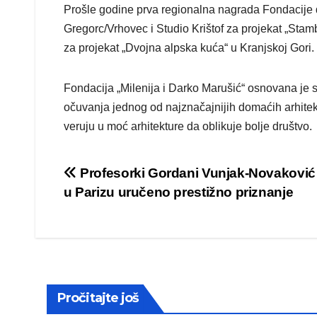
Prošle godine prva regionalna nagrada Fondacije 
Gregorc/Vrhovec i Studio Krištof za projekat „Stamb
za projekat „Dvojna alpska kuća“ u Kranjskoj Gori.
Fondacija „Milenija i Darko Marušić“ osnovana je 
očuvanja jednog od najznačajnijih domaćih arhite
veruju u moć arhitekture da oblikuje bolje društvo.
Post
Profesorki Gordani Vunjak-Novaković
u Parizu uručeno prestižno priznanje
navigation
Pročitajte još