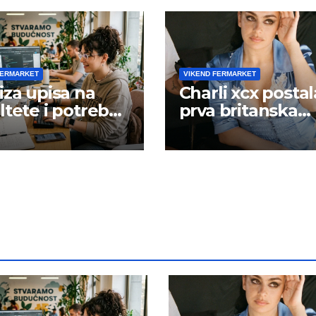
FERMARKET
VIKEND FERMARKET
iza upisa na
Charli xcx postal
ltete i potreba
prva britanska
šta rada
pevačica sa dva
albuma na prvo
mestu u istoj
kalendarskoj go