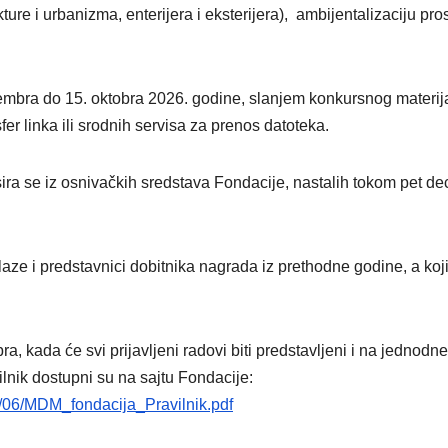
ture i urbanizma, enterijera i eksterijera), ambijentalizaciju pro
embra do 15. oktobra 2026. godine, slanjem konkursnog materij
r linka ili srodnih servisa za prenos datoteka.
sira se iz osnivačkih sredstava Fondacije, nastalih tokom pet de
ulaze i predstavnici dobitnika nagrada iz prethodne godine, a koj
kada će svi prijavljeni radovi biti predstavljeni i na jednodn
avilnik dostupni su na sajtu Fondacije:
6/06/MDM_fondacija_Pravilnik.pdf