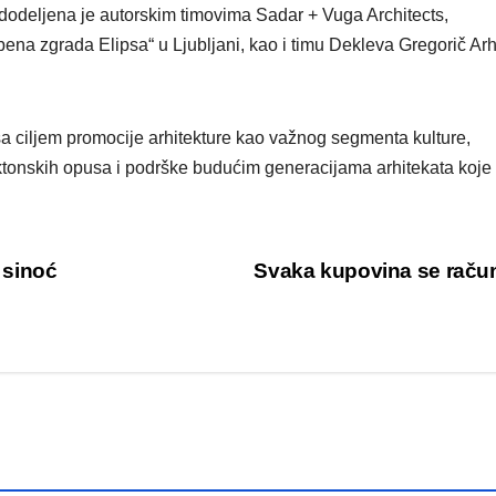
dodeljena je autorskim timovima Sadar + Vuga Architects,
ena zgrada Elipsa“ u Ljubljani, kao i timu Dekleva Gregorič Arhi
sa ciljem promocije arhitekture kao važnog segmenta kulture,
ktonskih opusa i podrške budućim generacijama arhitekata koje
 sinoć
Svaka kupovina se rač