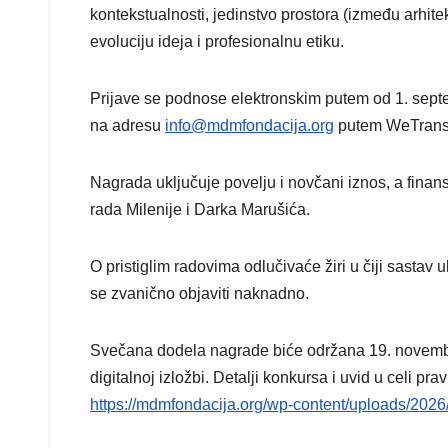
kontekstualnosti, jedinstvo prostora (između arhitek
evoluciju ideja i profesionalnu etiku.
Prijave se podnose elektronskim putem od 1. sept
na adresu
info@mdmfondacija.org
putem WeTransfe
Nagrada uključuje povelju i novčani iznos, a finan
rada Milenije i Darka Marušića.
O pristiglim radovima odlučivaće žiri u čiji sastav 
se zvanično objaviti naknadno.
Svečana dodela nagrade biće održana 19. novembra, 
digitalnoj izložbi. Detalji konkursa i uvid u celi pr
https://mdmfondacija.org/wp-content/uploads/202