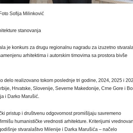
oto Sofija Milinković
hitekture stanovanja
ala je konkurs za drugu regionalnu nagradu za izuzetno stvaral
 namenjenu arhitektima i autorskim timovima sa prostora bivše
o delo realizovano tokom poslednje tri godine, 2024, 2025 i 20
rbije, Hrvatske, Slovenije, Severne Makedonije, Crne Gore i Bo
ja i Darko Marušić.
čki pristup i društvenu odgovornost promišljaju savremeno
irmišu humanističke vrednosti arhitekture. Kriterijumi vrednova
ogodišnje stvaralaštvo Milenije i Darka Marušića – načelo