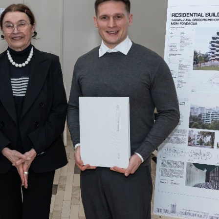
VIKEND FERMARKET
Međunar
dan mač
upoznajt
istanbul
mace