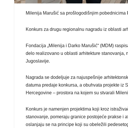
Milenija Marušić sa prošlogodišnjim pobednicima F
Konkurs za drugu regionalnu nagradu iz oblasti ar
Fondacija „Milenija i Darko Marušić“ (MDM) raspis
delo realizovano u oblasti arhitekture stanovanja,
Jugoslavije.
Nagrada se dodeljuje za najuspešnije arhitektonsk
datuma predaje konkursa, a obuhvata projekte iz S
Hercegovine – prostora na kojem su stvarali Mileni
Konkurs je namenjen projektima koji kroz istraživa
stanovanje, pomeraju granice postojeće prakse i af
oslanjaju se na principe koji su obeležili pedeset