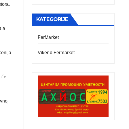
stora,
KATEGORIJE
ala
FerMarket
cenija
Vikend Fermarket
i će
evnoj