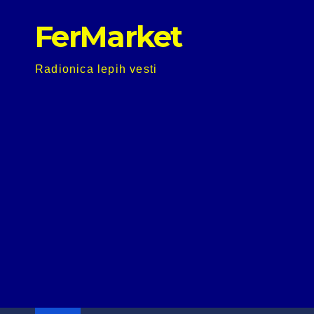
Skip
FerMarket
to
content
Radionica lepih vesti