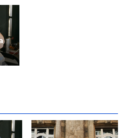
a
m
dini