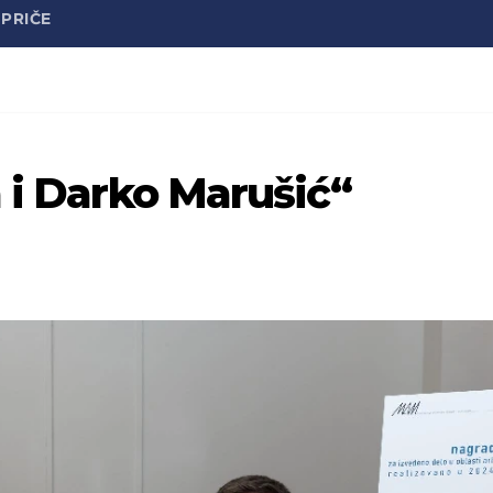
PRIČE
 i Darko Marušić“