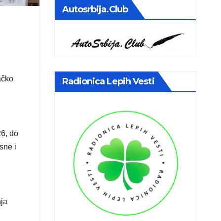
Autosrbija.club
ačko
Radionica Lepih Vesti
26, do
sne i
nja