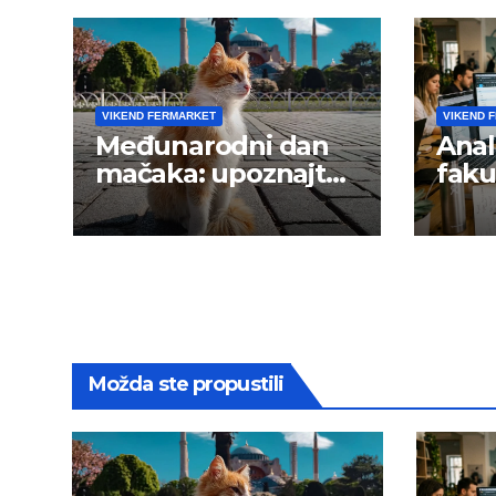
VIKEND FERMARKET
VIKEND 
Međunarodni dan
Anal
mačaka: upoznajte
faku
istanbulske mace
trži
Možda ste propustili