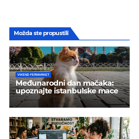
Možda ste propustili
VIKEND FERMARKET
Međunarodni dan mačaka:
upoznajte istanbulske mace