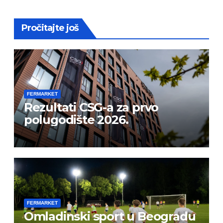
Pročitajte još
FERMARKET
Rezultati CSG-a za prvo
polugodište 2026.
FERMARKET
Omladinski sport u Beogradu