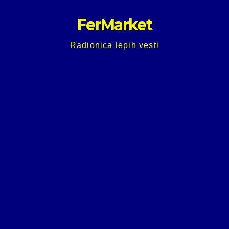
Skip
FerMarket
to
content
Radionica lepih vesti