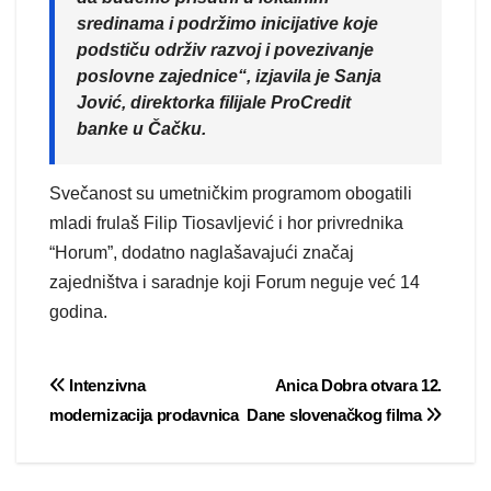
sredinama i podržimo inicijative koje
podstiču održiv razvoj i povezivanje
poslovne zajednice“, izjavila je Sanja
Jović, direktorka filijale ProCredit
banke u Čačku.
Svečanost su umetničkim programom obogatili
mladi frulaš Filip Tiosavljević i hor privrednika
“Horum”, dodatno naglašavajući značaj
zajedništva i saradnje koji Forum neguje već 14
godina.
Post
Intenzivna
Anica Dobra otvara 12.
modernizacija prodavnica
Dane slovenačkog filma
navigation