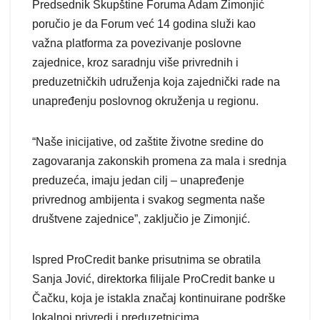
Predsednik Skupštine Foruma Adam Zimonjić
poručio je da Forum već 14 godina služi kao
važna platforma za povezivanje poslovne
zajednice, kroz saradnju više privrednih i
preduzetničkih udruženja koja zajednički rade na
unapređenju poslovnog okruženja u regionu.
“Naše inicijative, od zaštite životne sredine do
zagovaranja zakonskih promena za mala i srednja
preduzeća, imaju jedan cilj – unapređenje
privrednog ambijenta i svakog segmenta naše
društvene zajednice”, zaključio je Zimonjić.
Ispred ProCredit banke prisutnima se obratila
Sanja Jović, direktorka filijale ProCredit banke u
Čačku, koja je istakla značaj kontinuirane podrške
lokalnoj privredi i preduzetnicima.