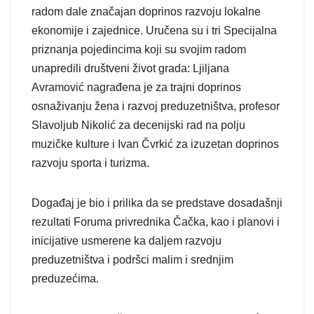
radom dale značajan doprinos razvoju lokalne
ekonomije i zajednice. Uručena su i tri Specijalna
priznanja pojedincima koji su svojim radom
unapredili društveni život grada: Ljiljana
Avramović nagrađena je za trajni doprinos
osnaživanju žena i razvoj preduzetništva, profesor
Slavoljub Nikolić za decenijski rad na polju
muzičke kulture i Ivan Čvrkić za izuzetan doprinos
razvoju sporta i turizma.
Događaj je bio i prilika da se predstave dosadašnji
rezultati Foruma privrednika Čačka, kao i planovi i
inicijative usmerene ka daljem razvoju
preduzetništva i podršci malim i srednjim
preduzećima.