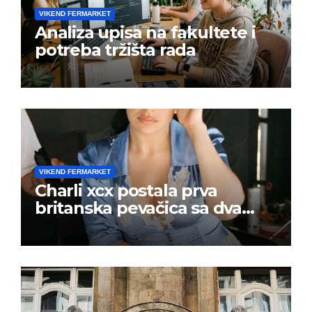
VIKEND FERMARKET
Analiza upisa na fakultete i
potreba tržišta rada
VIKEND FERMARKET
Charli xcx postala prva
britanska pevačica sa dva
albuma na prvom mestu u
istoj kalendarskoj godini