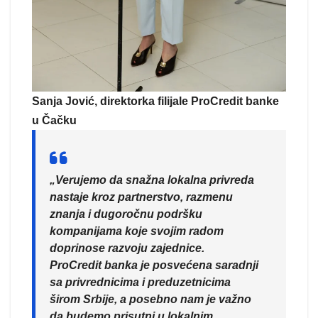
Sanja Jović, direktorka filijale ProCredit banke
u Čačku
„Verujemo da snažna lokalna privreda
nastaje kroz partnerstvo, razmenu
znanja i dugoročnu podršku
kompanijama koje svojim radom
doprinose razvoju zajednice.
ProCredit banka je posvećena saradnji
sa privrednicima i preduzetnicima
širom Srbije, a posebno nam je važno
da budemo prisutni u lokalnim