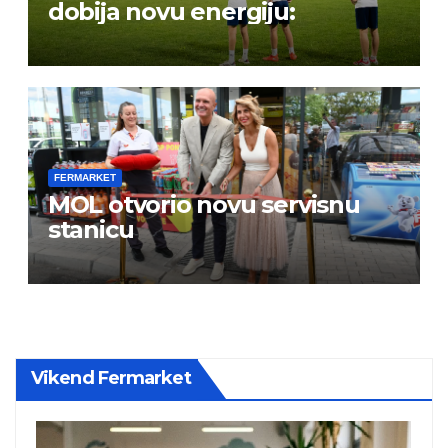
dobija novu energiju:
FERMARKET
MOL otvorio novu servisnu
stanicu
Vikend Fermarket