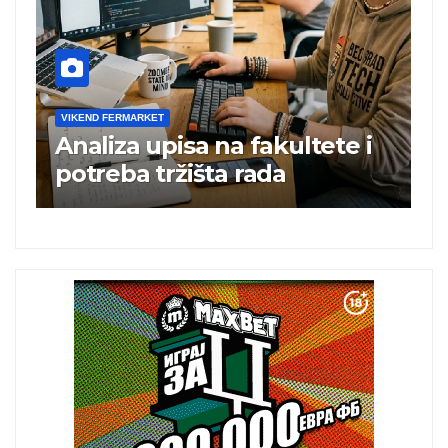
VIKEND FERMARKET
ltete i
Charli xcx postala prva
britanska pevačica sa dva
albuma na prvom mestu u
istoj kalendarskoj godini