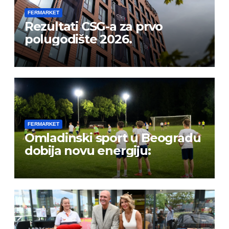
FERMARKET
Rezultati CSG-a za prvo
polugodište 2026.
FERMARKET
Omladinski sport u Beogradu
dobija novu energiju: