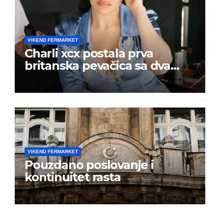
VIKEND FERMARKET
Charli xcx postala prva
britanska pevačica sa dva
albuma na prvom mestu u
istoj kalendarskoj godini
VIKEND FERMARKET
Pouzdano poslovanje i
kontinuitet rasta