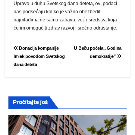
Upravo u duhu Svetskog dana deteta, ovi podaci
nas podsećaju koliko je važno obezbediti
najmlađima ne samo zabavu, već i sredstva koja
će im omogućiti zdrav razvoj i srećno odrastanje.
Post
Donacija kompanije
U Beču počela „Godina
Imlek povodom Svetskog
demokratije”
navigation
dana deteta
Pročitajte još