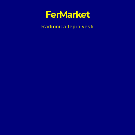
Skip
FerMarket
to
content
Radionica lepih vesti