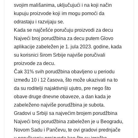
svojim mališanima, uključujući i na koji način
kupuju proizvode koji im mogu pomoći da
odrastaju i razvijaju se.
Kada se najčešće poručuju proizvodi za decu
Najveći broj porudžbina za decu putem Glovo
aplikacije zabeležen je 1. jula 2023. godine, kada
su korisnici širom Srbije najviše poručivali
proizvode za decu.
Čak 31% svih porudžbina obavljeno u periodu
između 10 i 12 časova, što može ukazivati na to
da su roditelji najaktivniji ujutro, pre nego što
obave druge dnevne obaveze, a dan kada je
zabeleženo najviše porudžbina je subota.
Gradovi u Srbiji sa najvećim brojem porudžbina
Najveći broj porudžbina zabeležen je u Beogradu,
Novom Sadu i Pančevu, te ovi gradovi prednjače