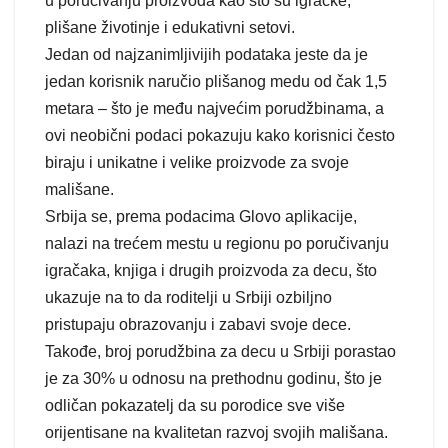
u poručivanju proizvoda kao što su igračke,
plišane životinje i edukativni setovi.
Jedan od najzanimljivijih podataka jeste da je
jedan korisnik naručio plišanog medu od čak 1,5
metara – što je među najvećim porudžbinama, a
ovi neobični podaci pokazuju kako korisnici često
biraju i unikatne i velike proizvode za svoje
mališane.
Srbija se, prema podacima Glovo aplikacije,
nalazi na trećem mestu u regionu po poručivanju
igračaka, knjiga i drugih proizvoda za decu, što
ukazuje na to da roditelji u Srbiji ozbiljno
pristupaju obrazovanju i zabavi svoje dece.
Takođe, broj porudžbina za decu u Srbiji porastao
je za 30% u odnosu na prethodnu godinu, što je
odličan pokazatelj da su porodice sve više
orijentisane na kvalitetan razvoj svojih mališana.