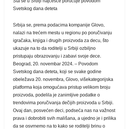
Šta se u Srbiji najčešće poručuje povodom
Svetskog dana deteta
Srbija se, prema podacima kompanije Glovo,
nalazi na trećem mestu u regionu po poručivanju
igračaka, knjiga i drugih proizvoda za decu, što
ukazuje na to da roditelji u Srbiji ozbiljno
pristupaju obrazovanju i zabavi svoje dece.
Beograd, 20. novembar 2024. – Povodom
Svetskog dana deteta, koji se svake godine
obeležava 20. novembra, Glovo, višekategorijska
platforma koja omogućava pristup velikom broju
proizvoda, podelila je zanimljive podatke o
trendovima poručivanja dečijih proizvoda u Srbiji.
Ovaj dan, posvećen deci, podseća nas na važnost
prava i dobrobiti svih mališana, a ujedno je i prilika
da se osvrnemo na to kako se roditelji brinu o