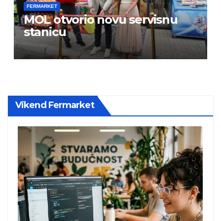
FERMARKET
MOL otvorio novu servisnu
stanicu
Vikend Fermarket