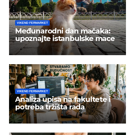
VIKEND FERMARKET
Međunarodni dan mačaka:
upoznajte istanbulske mace
VIKEND FERMARKET
Analiza upisa na fakultete i
potreba tržišta rada