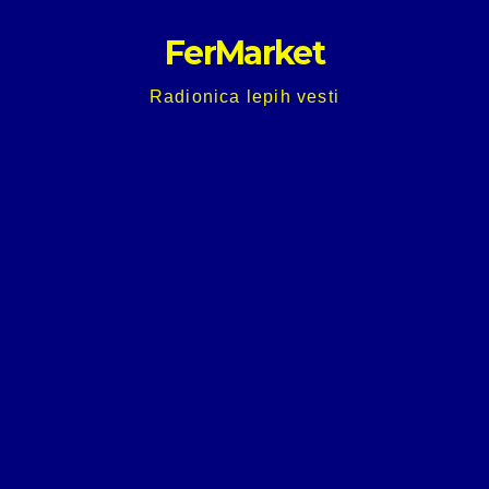
Skip
FerMarket
to
content
Radionica lepih vesti