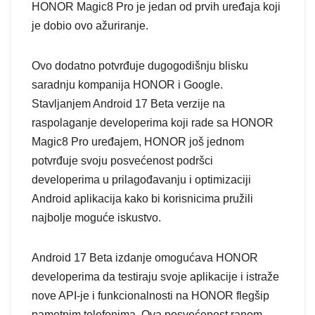
HONOR Magic8 Pro je jedan od prvih uređaja koji
je dobio ovo ažuriranje.
Ovo dodatno potvrđuje dugogodišnju blisku
saradnju kompanija HONOR i Google.
Stavljanjem Android 17 Beta verzije na
raspolaganje developerima koji rade sa HONOR
Magic8 Pro uređajem, HONOR još jednom
potvrđuje svoju posvećenost podršci
developerima u prilagođavanju i optimizaciji
Android aplikacija kako bi korisnicima pružili
najbolje moguće iskustvo.
Android 17 Beta izdanje omogućava HONOR
developerima da testiraju svoje aplikacije i istraže
nove API-je i funkcionalnosti na HONOR flegšip
pametnim telefonima. Ova posvećenost ranom