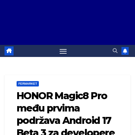
FERMARKET
HONOR Magic8 Pro
među prvima
podržava Android 17
Beta 3 za developere