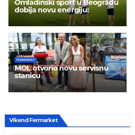
Omladinski sport u Beogradu
dobija novu energiju:
FERMARKET
MOL otvorio novu servisnu
stanicu
Vikend Fermarket