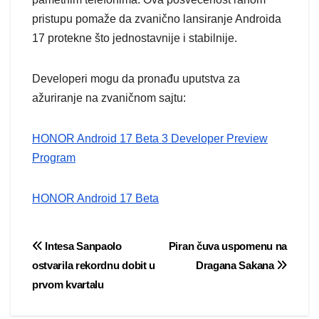
pristupu pomaže da zvanično lansiranje Androida
17 protekne što jednostavnije i stabilnije.
Developeri mogu da pronađu uputstva za
ažuriranje na zvaničnom sajtu:
HONOR Android 17 Beta 3 Developer Preview
Program
HONOR Android 17 Beta
Post
Intesa Sanpaolo
Piran čuva uspomenu na
ostvarila rekordnu dobit u
Dragana Sakana
navigation
prvom kvartalu