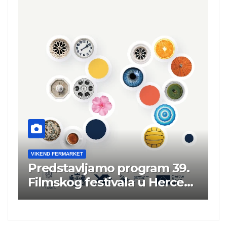
VIKEND FERMARKET
am 39.
Robot budućnosti: projeka
 Herceg
Željka Šarića