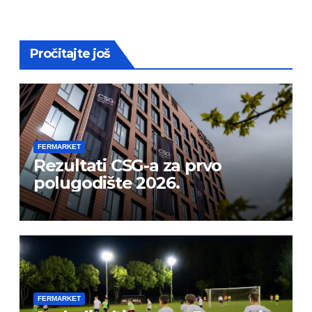
Pročitajte još
FERMARKET
Rezultati CSG-a za prvo
polugodište 2026.
FERMARKET