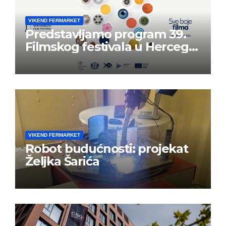
VIKEND FERMARKET
Predstavljamo program 39.
Filmskog festivala u Herceg
Novom
VIKEND FERMARKET
Robot budućnosti: projekat
Željka Šarića