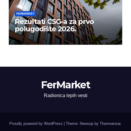
FERMARKET
Rezultati CSG-a za prvo
polugodište 2026.
FerMarket
Radionica lepih vesti
Proudly powered by WordPress
|
Theme: Newsup by
Themeansar
.