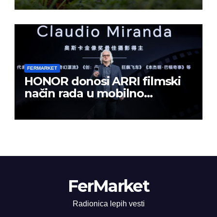
FERMARKET
HONOR donosi ARRI filmski
način rada u mobilno
kreiranje sadržaja
FerMarket
Radionica lepih vesti