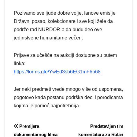
Pozivamo sve ljude dobre volje, fanove emisije
Državni posao, kolekcionare i sve koji žele da
podrže rad NURDOR-a da budu deo ove
jedinstvene humanitarne večeri.
Prijave za učešće na aukciji dostupne su putem
linka:
https://forms.gle/YwEd3sb6EG1mF6b68
Jer neki predmeti vrede mnogo više od uspomena,
pogotovo kada postanu podrška deci i porodicama
kojima je pomoć najpotrebnija.
Post
Premijera
Predstavljen tim
dokumentarnog filma
komentatora za Rolan