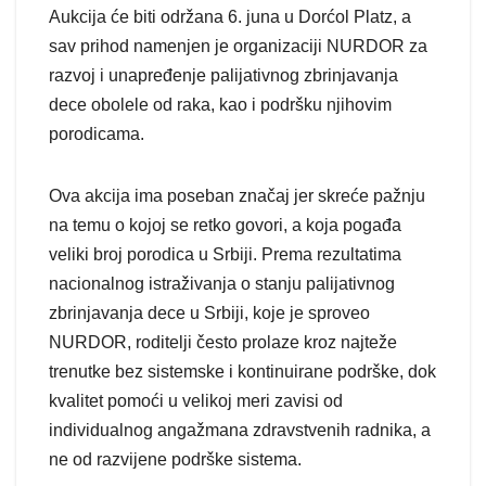
Aukcija će biti održana 6. juna u Dorćol Platz, a
sav prihod namenjen je organizaciji NURDOR za
razvoj i unapređenje palijativnog zbrinjavanja
dece obolele od raka, kao i podršku njihovim
porodicama.
Ova akcija ima poseban značaj jer skreće pažnju
na temu o kojoj se retko govori, a koja pogađa
veliki broj porodica u Srbiji. Prema rezultatima
nacionalnog istraživanja o stanju palijativnog
zbrinjavanja dece u Srbiji, koje je sproveo
NURDOR, roditelji često prolaze kroz najteže
trenutke bez sistemske i kontinuirane podrške, dok
kvalitet pomoći u velikoj meri zavisi od
individualnog angažmana zdravstvenih radnika, a
ne od razvijene podrške sistema.