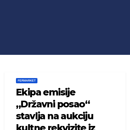
FERMARKET
Ekipa emisije
„Državni posao“
stavlja na aukciju
kultne rekvizite iz