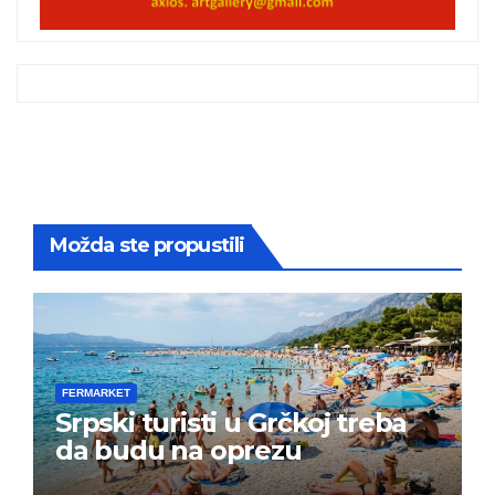
Možda ste propustili
FERMARKET
Srpski turisti u Grčkoj treba
da budu na oprezu