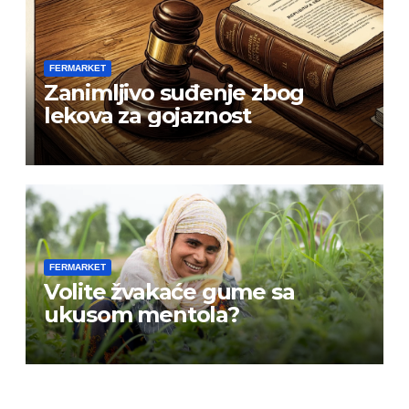
FERMARKET
Zanimljivo suđenje zbog
lekova za gojaznost
FERMARKET
Volite žvakaće gume sa
ukusom mentola?