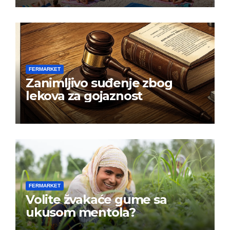
FERMARKET
Zanimljivo suđenje zbog
lekova za gojaznost
FERMARKET
Volite žvakaće gume sa
ukusom mentola?