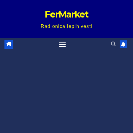
Skip
FerMarket
to
content
Radionica lepih vesti