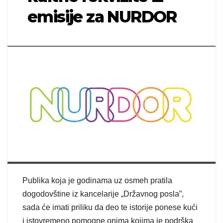
emisije za NURDOR
Publika koja je godinama uz osmeh pratila
dogodovštine iz kancelarije „Državnog posla”,
sada će imati priliku da deo te istorije ponese kući
i istovremeno pomogne onima kojima je podrška