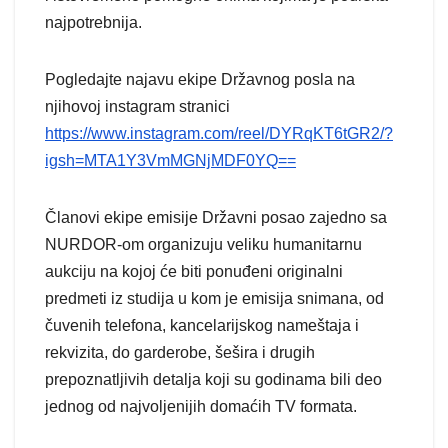
najpotrebnija.
Pogledajte najavu ekipe Državnog posla na
njihovoj instagram stranici
https://www.instagram.com/reel/DYRqKT6tGR2/?
igsh=MTA1Y3VmMGNjMDF0YQ==
Članovi ekipe emisije Državni posao zajedno sa
NURDOR-om organizuju veliku humanitarnu
aukciju na kojoj će biti ponuđeni originalni
predmeti iz studija u kom je emisija snimana, od
čuvenih telefona, kancelarijskog nameštaja i
rekvizita, do garderobe, šešira i drugih
prepoznatljivih detalja koji su godinama bili deo
jednog od najvoljenijih domaćih TV formata.