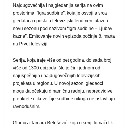
Najdugovečnija i najgledanija serija na ovim
prostorima, “Igra sudbine”, koja je osvojila srca
gledalaca i postala televizijski fenomen, ulazi u
novu sezonu pod nazivom “Igra sudbine – Ljubav i
kazna”. Emitovanje novih epizoda počinje 8. marta
na Prvoj televiziji.
Serija, koja traje više od pet godina, do sada broji
više od 1300 epizoda, što je čini jednom od
najuspešnijih i najdugovečnijih televizijskih
projekata u regionu. U novoj sezoni gledaoci
mogu da očekuju dinamičnu radnju, nepredvidive
preokrete i likove čije sudbine nikoga ne ostavljaju
ravnodušnim.
Glumica Tamara Belošević, koja u seriji tumači lik