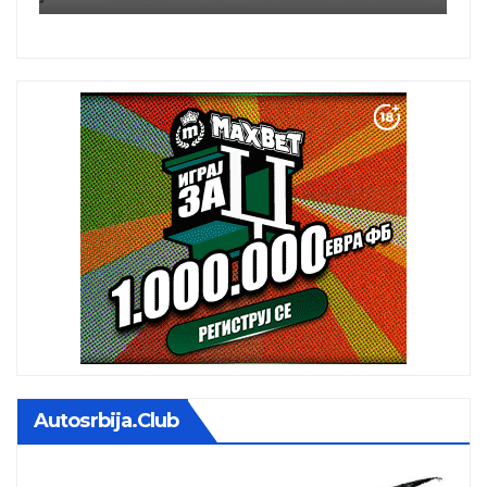
 udara
Autosrbija.club