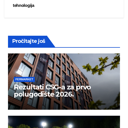
tehnologija
navigation
Pročitajte još
FERMARKET
Rezultati CSG-a za prvo
polugodište 2026.