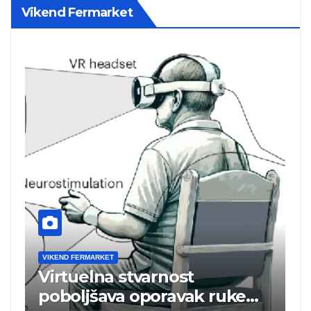
Vikend Fermarket
VIKEND FERMARKET
ost
Brže priključenje na
avak ruke
elektroenergetsku mr