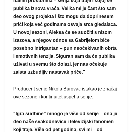
našim prostorima – serija koja traje i kojoj se
publika iznova vraća. Velika mi je čast što sam
deo ovog projekta i što mogu da doprinesem
priči koja već godinama osvaja srca gledalaca.
U novoj sezoni, Aleksa će se suočiti s nizom
izazova, a njegov odnos sa Gabrijelom biće
posebno intrigantan – pun neočekivanih obrta
i emotivnih tenzija. Siguran sam da će publika
uživati u svemu što dolazi, jer nas očekuje
zaista uzbudljiv nastavak priče.”
Producent serije Nikola Burovac istakao je značaj
ove sezone i kontinuitet uspeha serije:
“Igra sudbine” mnogo je više od serije – ona je
deo naše svakodnevice i televizijski fenomen
koji traje. Više od pet godina, svi mi – od