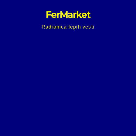
Skip
FerMarket
to
content
Radionica lepih vesti