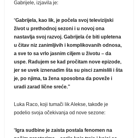
Gabrijele, izjavila je:
“
Gabrijela, kao lik, je počela svoj televizijski
život u prethodnoj sezoni i u novoj ona
nastavlja svoj razvoj. Gabrijela će biti upletena
u čitav niz zanimljivih i komplikovanih odnosa,
a sve to sa vrlo jasnim ciljem u životu – da
uspe. Radujem se kad pročitam nove epizode,
jer se uvek iznenadim šta su pisci zamislili i šta
je, po njima, ta žena sposobna da poveže i
uradi zarad lične sreće.”
Luka Raco, koji tumači lik Alekse, takođe je
podelio svoja očekivanja od nove sezone:
“
Igra sudbine je zaista postala fenomen na