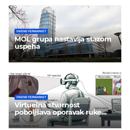
VIKEND FERMARKET
MOL grupa nastavlja stazom
uspeha
VIKEND FERMARKET
Virtuelna stvarnost
poboljšava oporavak ruke
nakon moždanog udara