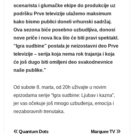
scenarista i glumačke ekipe do produkcije uz
podršku Prve televizije ulažemo maksimum
kako bismo publici doneli vrhunski sadržaj.
Ova sezona biće posebno uzbudljiva, donosi
nove priče i nova lica što će biti pravi spektakl.
“Igra sudbine” postala je neizostavni deo Prve
televizije – serija koja nema rok trajanja i koja
će još dugo biti omiljeni deo svakodnevnice
naše publike.”
Od subote 8. marta, od 20h uživajte u novim
epizodama serije “Igra sudbine: Ljubav i kazna”,
jer vas očekuje još mnogo uzbuđenja, emocija i
nezaboravnih trenutaka.
Post
Quantum Dots
Marquee TV