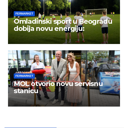
FERMARKET
Omladinski sport u Beogradu
dobija novu energiju:
FERMARKET
MOL otvorio novu servisnu
stanicu