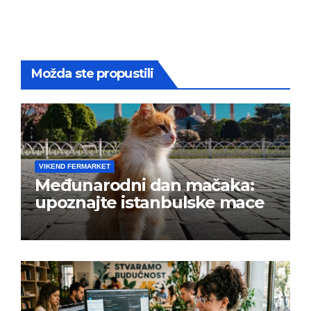
Možda ste propustili
VIKEND FERMARKET
Međunarodni dan mačaka:
upoznajte istanbulske mace