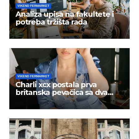
VIKEND FERMARKET
Analiza upisa na fakultete i
potreba tržišta rada
VIKEND FERMARKET
Charli xcx postala prva
britanska pevačica sa dva
albuma na prvom mestu u
istoj kalendarskoj godini