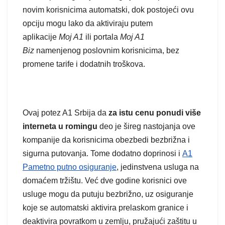
novim korisnicima automatski, dok postojeći ovu
opciju mogu lako da aktiviraju putem
aplikacije
Moj A1
ili portala
Moj A1
Biz
namenjenog poslovnim korisnicima, bez
promene tarife i dodatnih troškova.
Ovaj potez A1 Srbija da
za istu cenu ponudi više
interneta u romingu
deo je šireg nastojanja ove
kompanije da korisnicima obezbedi bezbrižna i
sigurna putovanja. Tome dodatno doprinosi i
A1
Pametno putno osiguranje
, jedinstvena usluga na
domaćem tržištu. Već dve godine korisnici ove
usluge mogu da putuju bezbrižno, uz osiguranje
koje se automatski aktivira prelaskom granice i
deaktivira povratkom u zemlju, pružajući zaštitu u