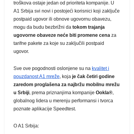
troškova ostaje jedan od prioriteta kompanije. U
A1 Srbija svi novi i postojeći korisnici koji zaključe
postpaid ugovor ili obnove ugovornu obavezu,
mogu da budu bezbrižni da
tokom trajanja
ugovorne obaveze neće biti promene cena
za
tarifne pakete za koje su zaključili postpaid
ugovor.
Sve ove pogodnosti oslonjene su na
kvalitet i
pouzdanost A1 mreže
, koja
je čak četiri godine
zaredom proglašena za najbržu mobilnu mrežu
u Srbiji
, prema priznanjima kompanije
Ookla®
,
globalnog lidera u merenju performansi i tvorca
poznate aplikacije Speedtest.
O A1 Srbija: