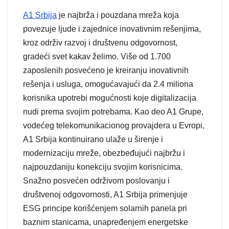
A1 Srbija
je najbrža i pouzdana mreža koja
povezuje ljude i zajednice inovativnim rešenjima,
kroz održiv razvoj i društvenu odgovornost,
gradeći svet kakav želimo. Više od 1.700
zaposlenih posvećeno je kreiranju inovativnih
rešenja i usluga, omogućavajući da 2.4 miliona
korisnika upotrebi mogućnosti koje digitalizacija
nudi prema svojim potrebama. Kao deo A1 Grupe,
vodećeg telekomunikacionog provajdera u Evropi,
A1 Srbija kontinuirano ulaže u širenje i
modernizaciju mreže, obezbeđujući najbržu i
najpouzdaniju konekciju svojim korisnicima.
Snažno posvećen održivom poslovanju i
društvenoj odgovornosti, A1 Srbija primenjuje
ESG principe korišćenjem solarnih panela pri
baznim stanicama, unapređenjem energetske