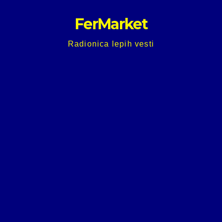
Skip
FerMarket
to
content
Radionica lepih vesti