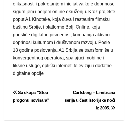
efikasnosti i pokretanjem inicijativa koje doprinose
sigurnijem i boljem online okruženju. Kroz projekte
poput A1 Kinoteke, koja čuva i restaurira filmsku
baštinu Srbije, i platforme Bolji Online, koja
podstiče digitalnu pismenost, kompanija aktivno
doprinosi kulturnom i društvenom razvoju. Posle
18 godina poslovanja, A1 Srbija se transformiše u
konvergentnog operatora, spajajući mobilne i
fiksne usluge, optički internet, televiziju i dodatne
digitalne opcije
Post
Sa skupa “Stop
Carlsberg – Limitirana
progonu novinara”
serija u čast istorijske noći
navigation
iz 2005.