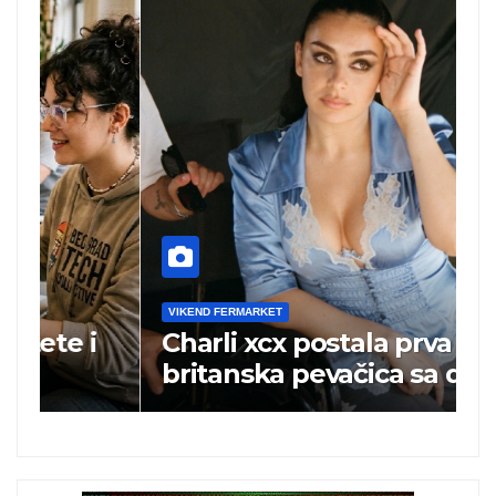
VIKEND FERMARKET
V
Charli xcx postala prva
P
britanska pevačica sa dva
k
albuma na prvom mestu u
istoj kalendarskoj godini