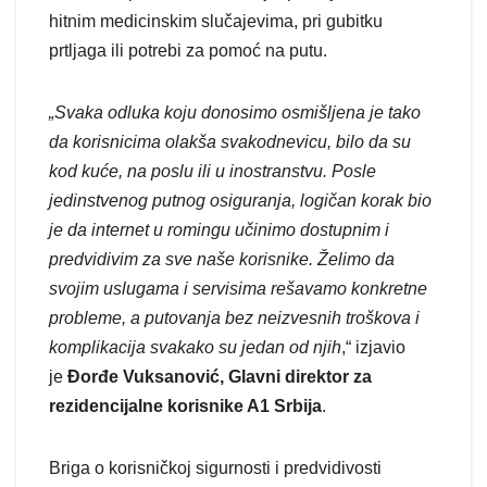
hitnim medicinskim slučajevima, pri gubitku
prtljaga ili potrebi za pomoć na putu.
„Svaka odluka koju donosimo osmišljena je tako
da korisnicima olakša svakodnevicu, bilo da su
kod kuće, na poslu ili u inostranstvu. Posle
jedinstvenog putnog osiguranja, logičan korak bio
je da internet u romingu učinimo dostupnim i
predvidivim za sve naše korisnike. Želimo da
svojim uslugama i servisima rešavamo konkretne
probleme, a putovanja bez neizvesnih troškova i
komplikacija svakako su jedan od njih
,“ izjavio
je
Đorđe Vuksanović, Glavni direktor za
rezidencijalne korisnike A1 Srbija
.
Briga o korisničkoj sigurnosti i predvidivosti