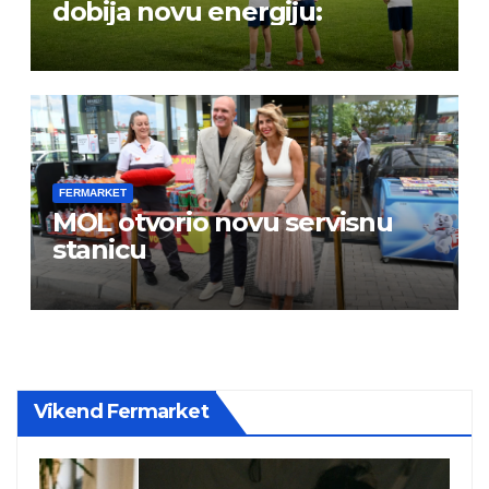
dobija novu energiju:
FERMARKET
MOL otvorio novu servisnu
stanicu
Vikend Fermarket