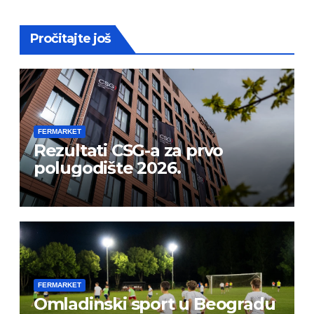
Pročitajte još
FERMARKET
Rezultati CSG-a za prvo
polugodište 2026.
FERMARKET
Omladinski sport u Beogradu