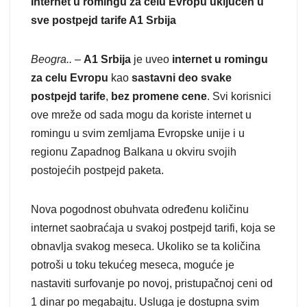
Internet u romingu za celu Evropu uključen u
sve postpejd tarife A1 Srbija
Beogra..
–
A1 Srbija
je uveo
internet u romingu
za celu Evropu
kao
sastavni deo svake
postpejd tarife
,
bez promene cene
. Svi korisnici
ove mreže od sada mogu da koriste internet u
romingu u svim zemljama Evropske unije i u
regionu Zapadnog Balkana u okviru svojih
postojećih postpejd paketa.
Nova pogodnost obuhvata određenu količinu
internet saobraćaja u svakoj postpejd tarifi, koja se
obnavlja svakog meseca. Ukoliko se ta količina
potroši u toku tekućeg meseca, moguće je
nastaviti surfovanje po novoj, pristupačnoj ceni od
1 dinar po megabajtu. Usluga je dostupna svim