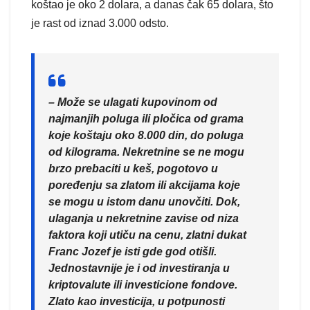
koštao je oko 2 dolara, a danas čak 65 dolara, što
je rast od iznad 3.000 odsto.
– Može se ulagati kupovinom od
najmanjih poluga ili pločica od grama
koje koštaju oko 8.000 din, do poluga
od kilograma. Nekretnine se ne mogu
brzo prebaciti u keš, pogotovo u
poređenju sa zlatom ili akcijama koje
se mogu u istom danu unovčiti. Dok,
ulaganja u nekretnine zavise od niza
faktora koji utiču na cenu, zlatni dukat
Franc Jozef je isti gde god otišli.
Jednostavnije je i od investiranja u
kriptovalute ili investicione fondove.
Zlato kao investicija, u potpunosti