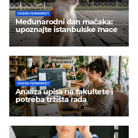
VIKEND FERMARKET
Međunarodni dan mačaka:
upoznajte istanbulske mace
VIKEND FERMARKET
Analiza upisa na fakultete i
potreba tržišta rada