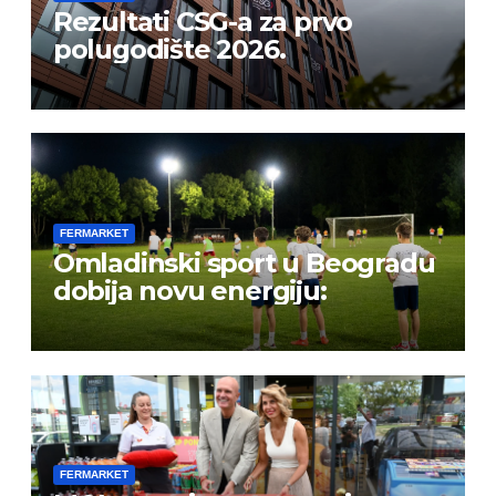
Rezultati CSG-a za prvo
polugodište 2026.
FERMARKET
Omladinski sport u Beogradu
dobija novu energiju:
FERMARKET