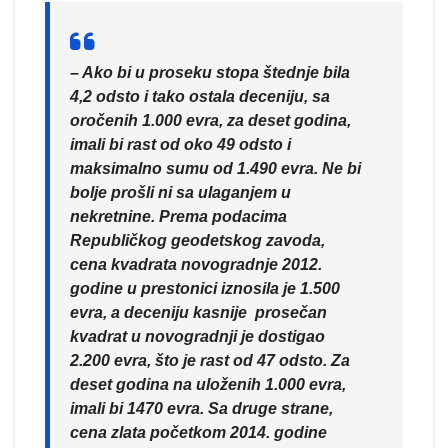
– Ako bi u proseku stopa štednje bila
4,2 odsto i tako ostala deceniju, sa
oročenih 1.000 evra, za deset godina,
imali bi rast od oko 49 odsto i
maksimalno sumu od 1.490 evra. Ne bi
bolje prošli ni sa ulaganjem u
nekretnine. Prema podacima
Republičkog geodetskog zavoda,
cena kvadrata novogradnje 2012.
godine u prestonici iznosila je 1.500
evra, a deceniju kasnije prosečan
kvadrat u novogradnji je dostigao
2.200 evra, što je rast od 47 odsto. Za
deset godina na uloženih 1.000 evra,
imali bi 1470 evra. Sa druge strane,
cena zlata početkom 2014. godine