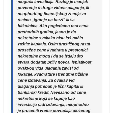
moguća investicija. Razlog je manjak
poverenja u druge vidove ulaganja, ili
neophodnog finansijskog znanja za
recimo „igranje na berzi“ ili sa
bitkoinima. Ako pogledamo rast cena
prethodnih godina, jasno je da
nekretnine svakako nisu loš način
zaštite kapitala. Osim drastičnog rasta
prosečne cene kvadrata u prestonici,
nekretnine mogu i da se izdaju što
stvara dodatan priliv novca. Isplativost
ovakvog vida ulaganja zavisi od
lokacije, kvadrature i trenutne tržišne
cene izdavanja. Za ovakav vid
ulaganja potreban je lični kapital ili
bankarski kredit. Nevezano od cene
nekretnine koja se kupuje kao
investicija radi izdavanja, neophodno
je proceniti vreme povraćaja uloženog