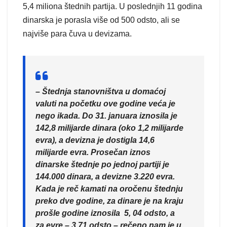
5,4 miliona štednih partija. U poslednjih 11 godina
dinarska je porasla više od 500 odsto, ali se
najviše para čuva u devizama.
– Štednja stanovništva u domaćoj
valuti na početku ove godine veća je
nego ikada. Do 31. januara iznosila je
142,8 milijarde dinara (oko 1,2 milijarde
evra), a devizna je dostigla 14,6
milijarde evra. Prosečan iznos
dinarske štednje po jednoj partiji je
144.000 dinara, a devizne 3.220 evra.
Kada je reč kamati na oročenu štednju
preko dve godine, za dinare je na kraju
prošle godine iznosila 5, 04 odsto, a
za evre – 3,71 odsto – rečeno nam je u