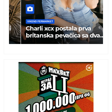
VIKEND FERMARKET
V
Charli xcx postala prva
P
britanska pevačica sa dva
k
albuma na prvom mestu u
istoj kalendarskoj godini