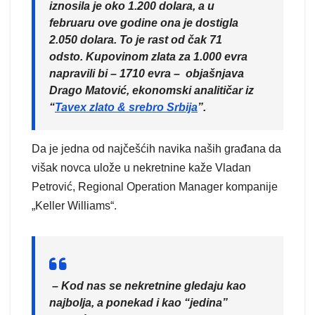
iznosila je oko 1.200 dolara, a u
februaru ove godine ona je dostigla
2.050 dolara. To je rast od čak 71
odsto. Kupovinom zlata za 1.000 evra
napravili bi – 1710 evra – objašnjava
Drago Matović, ekonomski analitičar iz
“
Tavex zlato & srebro Srbija
”.
Da je jedna od najčešćih navika naših građana da
višak novca ulože u nekretnine kaže Vladan
Petrović, Regional Operation Manager kompanije
„Keller Williams“.
– Kod nas se nekretnine gledaju kao
najbolja, a ponekad i kao “jedina”