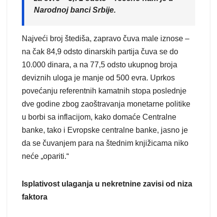
Narodnoj banci Srbije.
Najveći broj štediša, zapravo čuva male iznose –
na čak 84,9 odsto dinarskih partija čuva se do
10.000 dinara, a na 77,5 odsto ukupnog broja
deviznih uloga je manje od 500 evra. Uprkos
povećanju referentnih kamatnih stopa poslednje
dve godine zbog zaoštravanja monetarne politike
u borbi sa inflacijom, kako domaće Centralne
banke, tako i Evropske centralne banke, jasno je
da se čuvanjem para na štednim knjižicama niko
neće „opariti.“
Isplativost ulaganja u nekretnine zavisi od niza
faktora