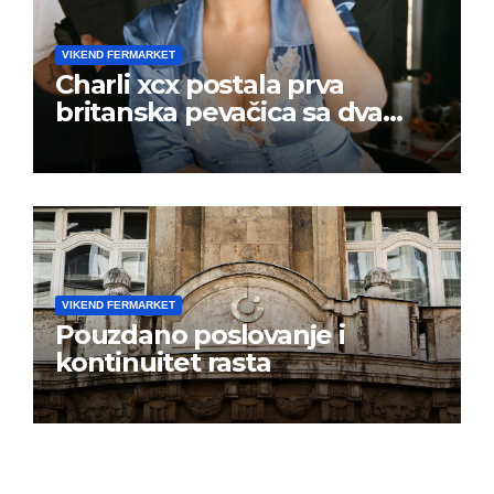
VIKEND FERMARKET
Charli xcx postala prva
britanska pevačica sa dva
albuma na prvom mestu u
istoj kalendarskoj godini
VIKEND FERMARKET
Pouzdano poslovanje i
kontinuitet rasta