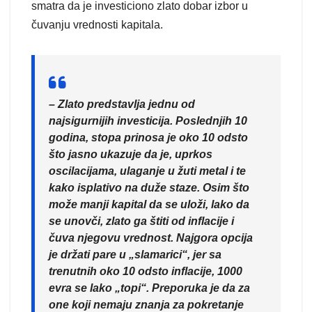
smatra da je investiciono zlato dobar izbor u
čuvanju vrednosti kapitala.
– Zlato predstavlja jednu od
najsigurnijih investicija. Poslednjih 10
godina, stopa prinosa je oko 10 odsto
što jasno ukazuje da je, uprkos
oscilacijama, ulaganje u žuti metal i te
kako isplativo na duže staze. Osim što
može manji kapital da se uloži, lako da
se unovči, zlato ga štiti od inflacije i
čuva njegovu vrednost. Najgora opcija
je držati pare u „slamarici“, jer sa
trenutnih oko 10 odsto inflacije, 1000
evra se lako „topi“. Preporuka je da za
one koji nemaju znanja za pokretanje