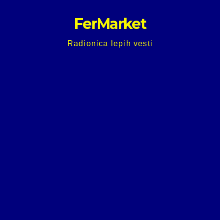
Skip
FerMarket
to
content
Radionica lepih vesti