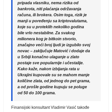
pripada vlasniku, nema rizika od
bankrota, niti plaćanja održavanja
računa, ili brokera. Osim toga, rizik je
manji u poređenju sa kriptovalutama,
koje su u proteklih nekoliko godina
bile vrlo nestabilne. Za svakog
milionera kog je bitkoin stvorio,
značajno veći broj ljudi je izgubilo svoj
novac – zaključuje Matović i dodaje da
u Srbiji konačno ulaganje u zlato
postaje sve popularnije i učestalije.
Kako kaže, nakon izbijanja rata u
Ukrajini kupovale su se mahom manje
količine zlata, od jednog do pet grama,
a od prošle godine kupuju se poluge
od 50 do 100 grama.
Finansijski konsultant Vladimir Vasić takođe