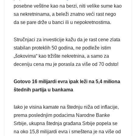
posebne veštine kao na berzi, niti velike sume kao
sa nekretninama, a beleži znatno veći rast nego
da se pare drže u banci ili u nepokretnostima.
Stručnjaci za investicije kažu da je rast cene zlata
stabilan proteklih 50 godina, ne podleže istim
„šokovima“ kao tržište nekretnina, a samo za
deceniju cena mu je porasla za više od 70 odsto!
Gotovo 16 milijardi evra ipak leži na 5,4 miliona
štednih partija u bankama
Iako je visina kamate na štednju niža od inflacije,
prema poslednjim podacima Narodne Banke
Srbije, ukupna štednja građana Srbije popela se
na oko 15,8 milijardi evra i smeštena je na više od