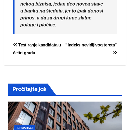
nekog biznisa, jedan deo novca stave
u banku na štednju, jer to ipak donosi
prinos, a da za drugi kupe zlatne
poluge i pločice.
Post
Testiranje kandidata u
“Indeks nevidljivog tereta”
četiri grada
navigation
Pročitajte još
FERMARKET