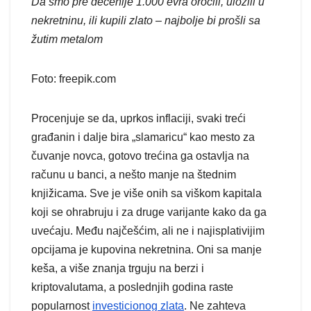
Da smo pre decenije 1.000 evra oročili, uložili u
nekretninu, ili kupili zlato – najbolje bi prošli sa
žutim metalom
Foto: freepik.com
Procenjuje se da, uprkos inflaciji, svaki treći
građanin i dalje bira „slamaricu“ kao mesto za
čuvanje novca, gotovo trećina ga ostavlja na
računu u banci, a nešto manje na štednim
knjižicama. Sve je više onih sa viškom kapitala
koji se ohrabruju i za druge varijante kako da ga
uvećaju. Među najčešćim, ali ne i najisplativijim
opcijama je kupovina nekretnina. Oni sa manje
keša, a više znanja trguju na berzi i
kriptovalutama, a poslednjih godina raste
popularnost
investicionog zlata
. Ne zahteva