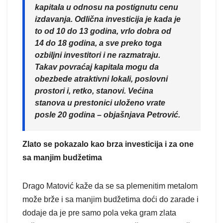
kapitala u odnosu na postignutu cenu
izdavanja. Odlična investicija je kada je
to od 10 do 13 godina, vrlo dobra od
14 do 18 godina, a sve preko toga
ozbiljni investitori i ne razmatraju.
Takav povraćaj kapitala mogu da
obezbede atraktivni lokali, poslovni
prostori i, retko, stanovi. Većina
stanova u prestonici uloženo vrate
posle 20 godina – objašnjava Petrović.
Zlato se pokazalo kao brza investicija i za one
sa manjim budžetima
Drago Matović kaže da se sa plemenitim metalom
može brže i sa manjim budžetima doći do zarade i
dodaje da je pre samo pola veka gram zlata