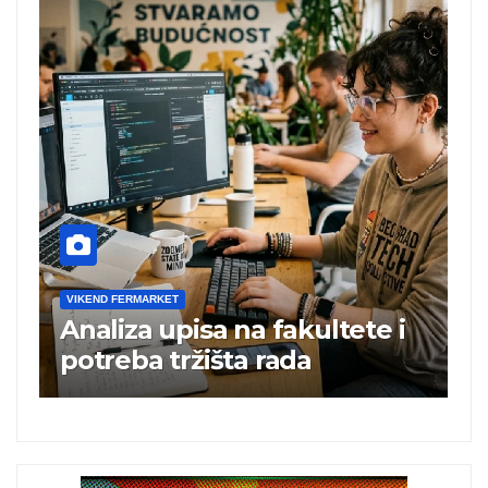
VIKEND FERMARKET
i
Charli xcx postala prva
britanska pevačica sa dva
albuma na prvom mestu u
istoj kalendarskoj godini