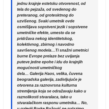
jednu krajnje estetsku otvorenost, od
tela do pejzaža, od svedenog do
preteranog, od grotesktnog do
uzvišenog. Svaki umetnik ovde
osmišljava sopstveni jezik i sopstvene
umetničke efekte, umesto da se
pridržava nekog identitetskog,
kolektivnog, zbirnog i navodno
savršenog modela…Ti snažni umetnici
burne Evrope prelaze bez uvijanja
puteve jedne epohe i idu do krajnjih
mogućnosti umetničkog
dela… Galerija Haos, velika, čuvena
beogradska galerija, zadivljujuće je
otvorena za raznovrsna kulturna
stremljenja koja se odražavaju kako u
raznolikosti stvaralaca, tako u
stvaralačkom rasponu umetnika… No,
u galeriji Borke Božović ne nalazimo