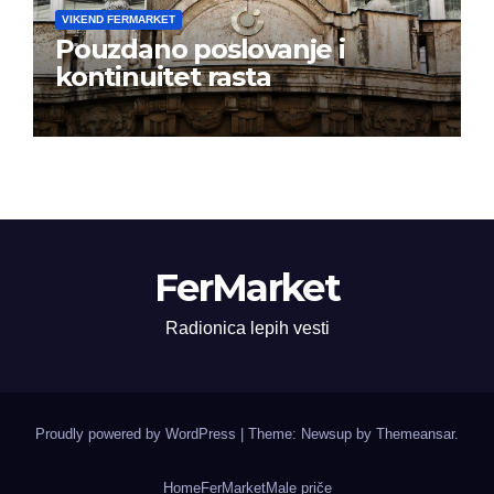
VIKEND FERMARKET
Pouzdano poslovanje i
kontinuitet rasta
FerMarket
Radionica lepih vesti
Proudly powered by WordPress
|
Theme: Newsup by
Themeansar
.
Home
FerMarket
Male priče