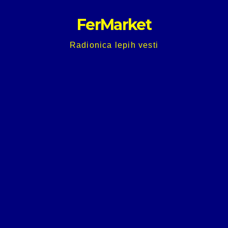
Skip
FerMarket
to
content
Radionica lepih vesti