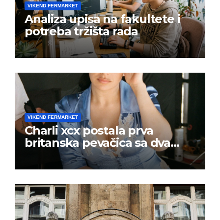
VIKEND FERMARKET
Analiza upisa na fakultete i
potreba tržišta rada
VIKEND FERMARKET
Charli xcx postala prva
britanska pevačica sa dva
albuma na prvom mestu u
istoj kalendarskoj godini