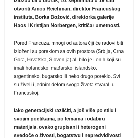
Izložbu će u utorak, 16. septembra u 19 sati
otvoriti
Amos Reichman
, direktor Francuskog
instituta,
Borka Božović, direktorka galerije
Haos i Kristijan Norbergen, kritičar umetnosti.
Pored Francuza, mnogi od autora čiji će radovi biti
izloženi su poreklom sa ovih prostora (Srbija, Crna
Gora, Hrvatska, Slovenija) ali bilo je i onih koji su
imali holandsko, mađarsko, islandsko,
argentinsko, bugarsko ili neko drugo poreklo. Svi
su živeli i jednim delom svoga života stvarali u
Francuskoj.
Iako generacijski različiti, a još više po stilu i
svojim poetikama, po temama i odabiru
materijala, ovako grupisani i heterogeni
svedoče o živosti, bogatstvu i nepredvidivosti