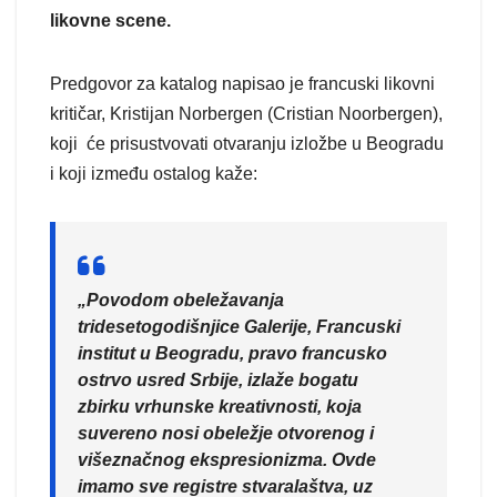
likovne scene.
Predgovor za katalog napisao je francuski likovni
kritičar, Kristijan Norbergen (Cristian Noorbergen),
koji će prisustvovati otvaranju izložbe u Beogradu
i koji između ostalog kaže:
„Povodom obeležavanja
tridesetogodišnjice Galerije, Francuski
institut u Beogradu, pravo francusko
ostrvo usred Srbije, izlaže bogatu
zbirku vrhunske kreativnosti, koja
suvereno nosi obeležje otvorenog i
višeznačnog ekspresionizma. Ovde
imamo sve registre stvaralaštva, uz