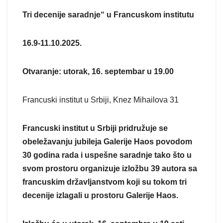
Tri decenije saradnje“ u Francuskom institutu
16
.
9-11
.
10
.
2025.
Otvaranje: utorak, 16. septembar u 19.00
Francuski institut u Srbiji, Knez Mihailova 31
Francuski institut u Srbiji pridružuje se
obeležavanju jubileja Galerije Haos povodom
30 godina rada i uspešne saradnje tako što u
svom prostoru organizuje izložbu 39 autora sa
francuskim državljanstvom koji su tokom tri
decenije izlagali u prostoru Galerije Haos.