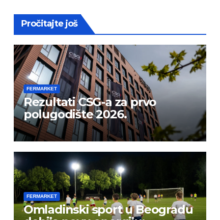
Pročitajte još
FERMARKET
Rezultati CSG-a za prvo
polugodište 2026.
FERMARKET
Omladinski sport u Beogradu