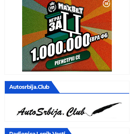
Autosrbija.club
Radionica Lepih Vesti