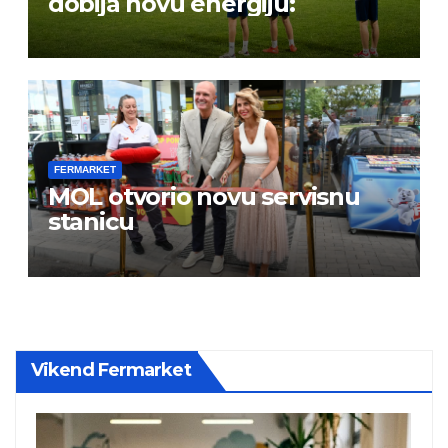
dobija novu energiju:
FERMARKET
MOL otvorio novu servisnu
stanicu
Vikend Fermarket