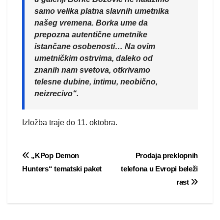
samo velika platna slavnih umetnika
našeg vremena. Borka ume da
prepozna autentične umetnike
istančane osobenosti… Na ovim
umetničkim ostrvima, daleko od
znanih nam svetova, otkrivamo
telesne dubine, intimu, neobično,
neizrecivo“.
Izložba traje do 11. oktobra.
Post
„KPop Demon
Prodaja preklopnih
Hunters“ tematski paket
telefona u Evropi beleži
navigation
rast