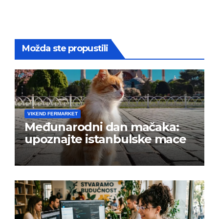
Možda ste propustili
VIKEND FERMARKET
Međunarodni dan mačaka:
upoznajte istanbulske mace