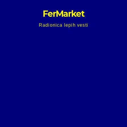
Skip
FerMarket
to
content
Radionica lepih vesti