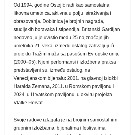
Od 1994. godine Ostojić radi kao samostalna
likovna umetnica, aktivna u polju istraživanja i
obrazovanja. Dobitnica je brojnih nagrada,
studijskih boravaka i stipendija. Britanski Gardijan
nedavno ju je uvrstio među 25 najznačajnijih
umetnika 21. veka, između ostalog zahvaljujući
projektu Tražim muža sa pasošem Evropske unije
(2000–05). Njeni performansi i izložbena praksa
predstavljeni su, između ostalog, na
Venecijanskom bijenalu: 2001. na glavnoj izložbi
Haralda Zemana, 2011. u Romskom paviljonu i
2024. u Hrvatskom paviljonu, u okviru projekta
Vlatke Horvat.
Svoje radove izlagala je na brojnim samostalnim i
grupnim izložbama, bijenalima i festivalima