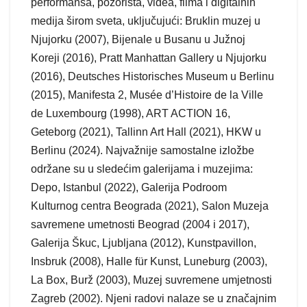
performansa, pozorišta, videa, filma i digitalnih
medija širom sveta, uključujući: Bruklin muzej u
Njujorku (2007), Bijenale u Busanu u Južnoj
Koreji (2016), Pratt Manhattan Gallery u Njujorku
(2016), Deutsches Historisches Museum u Berlinu
(2015), Manifesta 2, Musée d’Histoire de la Ville
de Luxembourg (1998), ART ACTION 16,
Geteborg (2021), Tallinn Art Hall (2021), HKW u
Berlinu (2024). Najvažnije samostalne izložbe
održane su u sledećim galerijama i muzejima:
Depo, Istanbul (2022), Galerija Podroom
Kulturnog centra Beograda (2021), Salon Muzeja
savremene umetnosti Beograd (2004 i 2017),
Galerija Škuc, Ljubljana (2012), Kunstpavillon,
Insbruk (2008), Halle für Kunst, Luneburg (2003),
La Box, Burž (2003), Muzej suvremene umjetnosti
Zagreb (2002). Njeni radovi nalaze se u značajnim