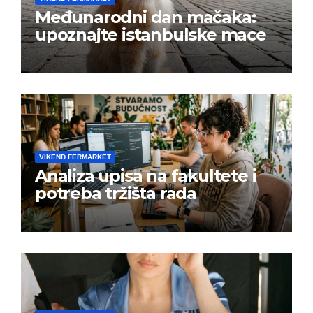
Međunarodni dan mačaka:
upoznajte istanbulske mace
VIKEND FERMARKET
Analiza upisa na fakultete i
potreba tržišta rada