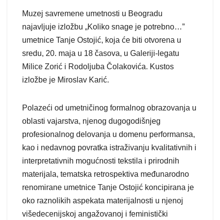
Muzej savremene umetnosti u Beogradu
najavljuje izložbu „Koliko snage je potrebno…”
umetnice Tanje Ostojić, koja će biti otvorena u
sredu, 20. maja u 18 časova, u Galeriji-legatu
Milice Zorić i Rodoljuba Čolakovića. Kustos
izložbe je Miroslav Karić.
Polazeći od umetničinog formalnog obrazovanja u
oblasti vajarstva, njenog dugogodišnjeg
profesionalnog delovanja u domenu performansa,
kao i nedavnog povratka istraživanju kvalitativnih i
interpretativnih mogućnosti tekstila i prirodnih
materijala, tematska retrospektiva međunarodno
renomirane umetnice Tanje Ostojić koncipirana je
oko raznolikih aspekata materijalnosti u njenoj
višedecenijskoj angažovanoj i feministički