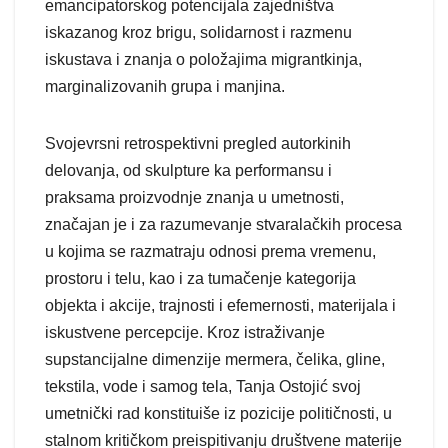
emancipatorskog potencijala zajedništva
iskazanog kroz brigu, solidarnost i razmenu
iskustava i znanja o položajima migrantkinja,
marginalizovanih grupa i manjina.
Svojevrsni retrospektivni pregled autorkinih
delovanja, od skulpture ka performansu i
praksama proizvodnje znanja u umetnosti,
značajan je i za razumevanje stvaralačkih procesa
u kojima se razmatraju odnosi prema vremenu,
prostoru i telu, kao i za tumačenje kategorija
objekta i akcije, trajnosti i efemernosti, materijala i
iskustvene percepcije. Kroz istraživanje
supstancijalne dimenzije mermera, čelika, gline,
tekstila, vode i samog tela, Tanja Ostojić svoj
umetnički rad konstituiše iz pozicije političnosti, u
stalnom kritičkom preispitivanju društvene materije