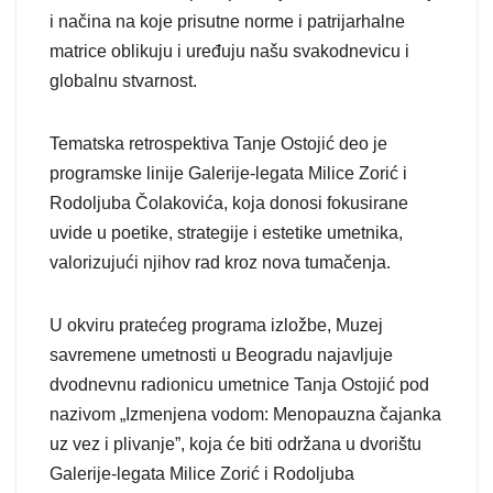
i načina na koje prisutne norme i patrijarhalne
matrice oblikuju i uređuju našu svakodnevicu i
globalnu stvarnost.
Tematska retrospektiva Tanje Ostojić deo je
programske linije Galerije-legata Milice Zorić i
Rodoljuba Čolakovića, koja donosi fokusirane
uvide u poetike, strategije i estetike umetnika,
valorizujući njihov rad kroz nova tumačenja.
U okviru pratećeg programa izložbe, Muzej
savremene umetnosti u Beogradu najavljuje
dvodnevnu radionicu umetnice Tanja Ostojić pod
nazivom „Izmenjena vodom: Menopauzna čajanka
uz vez i plivanje”, koja će biti održana u dvorištu
Galerije-legata Milice Zorić i Rodoljuba