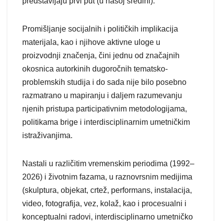
predstavljaju prvi put (u našoj sredini).
Promišljanje socijalnih i političkih implikacija
materijala, kao i njihove aktivne uloge u
proizvodnji značenja, čini jednu od značajnih
okosnica autorkinih dugoročnih tematsko-
problemskih studija i do sada nije bilo posebno
razmatrano u mapiranju i daljem razumevanju
njenih pristupa participativnim metodologijama,
politikama brige i interdisciplinarnim umetničkim
istraživanjima.
Nastali u različitim vremenskim periodima (1992–
2026) i životnim fazama, u raznovrsnim medijima
(skulptura, objekat, crtež, performans, instalacija,
video, fotografija, vez, kolaž, kao i procesualni i
konceptualni radovi, interdisciplinarno umetničko