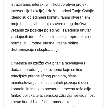
istraživanje, interaktivni i kolaborativni projekti,
intervencije i akcije), izloženi radovi Tanje Ostojić
idejno su objedinjeni kontinuiranim otvaranjem
brojnih osetljivih pitanja savremenog društva
vezanih za pozicije pojedinki i zajednica unutar
vladajućih ideoloških sistema koji reprodukuju i
normalizuju rodne, klasne i rasne oblike
diskriminacije i eksploatacije.
Umetnica na izložbi ova pitanja rasvetljava i
dodatno produbljuje kroz teme koje se tiču
relacijske prirode ličnog prostora, sfere
manifestovanja institucionalnih pozicija moći i
kontrole, intime kao prostora i procesa refleksije
(mikro)politika tela, ženskog zdravlja, seksualnosti
i neumitnosti bioloških promena, kao i