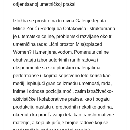
orijentisanoj umetničkoj praksi.
Izložba se prostire na tri nivoa Galerije-legata
Milice Zorić i Rodoljuba Čolakovića i strukturirana
je u tematske celine, problemski razvijane oko tri
umetničina rada: Lični prostor, Mis(s)placed
Women? i Izmenjena vodom. Pomenute celine
obuhvataju izbor autorkinih ranih radova i
eksperimente sa skulptorskim materijalima,
performanse u kojima sopstveno telo koristi kao
medij, ispitujući granice između umetnosti, rada,
intime i odnosa pozicija moći, zatim istraživačko-
aktivističke i kolaborativne prakse, kao i bogatu
produkciju nastalu u prethodnih nekoliko godina,
okrenutu ka proučavanju tela kao transformativne
materije, a koja uključuje brojne radove koji se