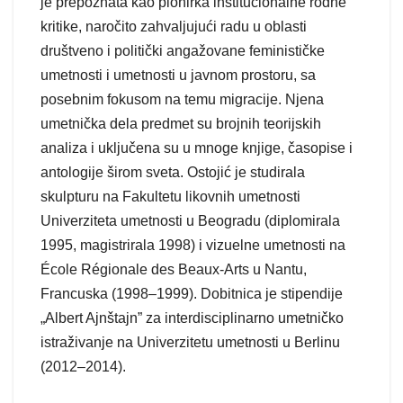
je prepoznata kao pionirka institucionalne rodne
kritike, naročito zahvaljujući radu u oblasti
društveno i politički angažovane feminističke
umetnosti i umetnosti u javnom prostoru, sa
posebnim fokusom na temu migracije. Njena
umetnička dela predmet su brojnih teorijskih
analiza i uključena su u mnoge knjige, časopise i
antologije širom sveta. Ostojić je studirala
skulpturu na Fakultetu likovnih umetnosti
Univerziteta umetnosti u Beogradu (diplomirala
1995, magistrirala 1998) i vizuelne umetnosti na
École Régionale des Beaux-Arts u Nantu,
Francuska (1998–1999). Dobitnica je stipendije
„Albert Ajnštajn” za interdisciplinarno umetničko
istraživanje na Univerzitetu umetnosti u Berlinu
(2012–2014).