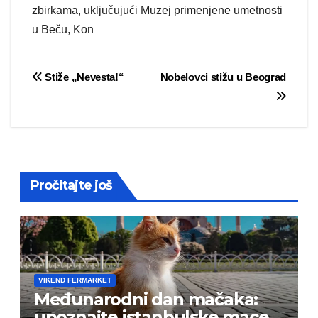
zbirkama, uključujući Muzej primenjene umetnosti
u Beču, Kon
Post
Stiže „Nevesta!“
Nobelovci stižu u Beograd
navigation
Pročitajte još
VIKEND FERMARKET
Međunarodni dan mačaka:
upoznajte istanbulske mace