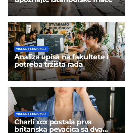
VIKEND FERMARKET
Analiza upisa na fakultete i
potreba tržišta rada
VIKEND FERMARKET
Charli xcx postala prva
britanska pevačica sa dva