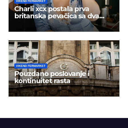
VIKEND FERMARKET
Charli xcx postala prva
britanska pevačica sa dva
albuma na prvom mestu u
istoj kalendarskoj godini
VIKEND FERMARKET
Pouzdano poslovanje i
kontinuitet rasta