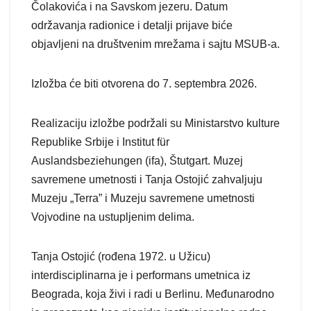
Čolakovića i na Savskom jezeru. Datum
održavanja radionice i detalji prijave biće
objavljeni na društvenim mrežama i sajtu MSUB-a.
Izložba će biti otvorena do 7. septembra 2026.
Realizaciju izložbe podržali su Ministarstvo kulture
Republike Srbije i Institut für
Auslandsbeziehungen (ifa), Štutgart. Muzej
savremene umetnosti i Tanja Ostojić zahvaljuju
Muzeju „Terra” i Muzeju savremene umetnosti
Vojvodine na ustupljenim delima.
Tanja Ostojić (rođena 1972. u Užicu)
interdisciplinarna je i performans umetnica iz
Beograda, koja živi i radi u Berlinu. Međunarodno