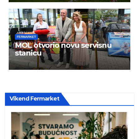
FERMARKET
MOL otvorio novu servisnu
stanicu
Vikend Fermarket