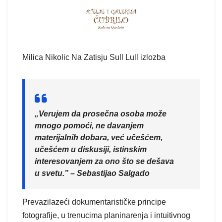
Milica Nikolic Na Zatisju Sull Lull izlozba
„Verujem da prosečna osoba može
mnogo pomoći, ne davanjem
materijalnih dobara, već učešćem,
učešćem u diskusiji, istinskim
interesovanjem za ono što se dešava
u svetu.” – Sebastijao Salgado
Prevazilazeći dokumentarističke principe
fotografije, u trenucima planinarenja i intuitivnog