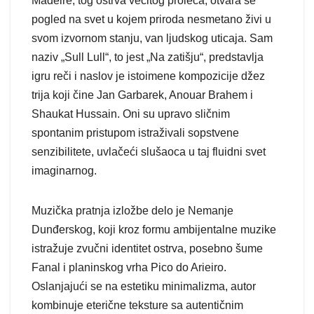
Madeire, tog ostrva večitog proleća, otvara se
pogled na svet u kojem priroda nesmetano živi u
svom izvornom stanju, van ljudskog uticaja. Sam
naziv „Sull Lull“, to jest „Na zatišju“, predstavlja
igru reči i naslov je istoimene kompozicije džez
trija koji čine Jan Garbarek, Anouar Brahem i
Shaukat Hussain. Oni su upravo sličnim
spontanim pristupom istraživali sopstvene
senzibilitete, uvlačeći slušaoca u taj fluidni svet
imaginarnog.
Muzička pratnja izložbe delo je Nemanje
Dunđerskog, koji kroz formu ambijentalne muzike
istražuje zvučni identitet ostrva, posebno šume
Fanal i planinskog vrha Pico do Arieiro.
Oslanjajući se na estetiku minimalizma, autor
kombinuje eterične teksture sa autentičnim