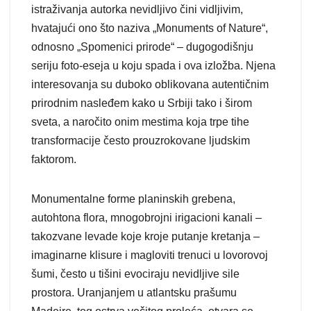
istraživanja autorka nevidljivo čini vidljivim,
hvatajući ono što naziva „Monuments of Nature“,
odnosno „Spomenici prirode“ – dugogodišnju
seriju foto-eseja u koju spada i ova izložba. Njena
interesovanja su duboko oblikovana autentičnim
prirodnim nasleđem kako u Srbiji tako i širom
sveta, a naročito onim mestima koja trpe tihe
transformacije često prouzrokovane ljudskim
faktorom.
Monumentalne forme planinskih grebena,
autohtona flora, mnogobrojni irigacioni kanali –
takozvane levade koje kroje putanje kretanja –
imaginarne klisure i magloviti trenuci u lovorovoj
šumi, često u tišini evociraju nevidljive sile
prostora. Uranjanjem u atlantsku prašumu