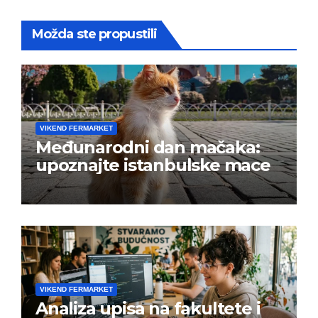
Možda ste propustili
VIKEND FERMARKET
Međunarodni dan mačaka:
upoznajte istanbulske mace
VIKEND FERMARKET
Analiza upisa na fakultete i