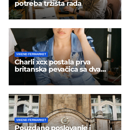
potreba tržišta rada
VIKEND FERMARKET
Charli xcx postala prva
britanska pevačica sa dva
albuma na prvom mestu u
istoj kalendarskoj godini
VIKEND FERMARKET
Pouzdano poslovanje i