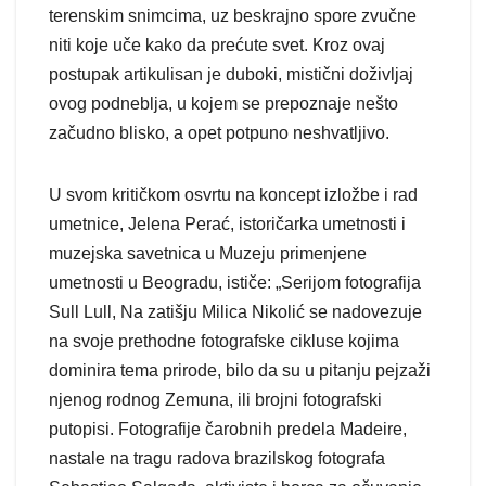
terenskim snimcima, uz beskrajno spore zvučne
niti koje uče kako da prećute svet. Kroz ovaj
postupak artikulisan je duboki, mistični doživljaj
ovog podneblja, u kojem se prepoznaje nešto
začudno blisko, a opet potpuno neshvatljivo.
U svom kritičkom osvrtu na koncept izložbe i rad
umetnice, Jelena Perać, istoričarka umetnosti i
muzejska savetnica u Muzeju primenjene
umetnosti u Beogradu, ističe: „Serijom fotografija
Sull Lull, Na zatišju Milica Nikolić se nadovezuje
na svoje prethodne fotografske cikluse kojima
dominira tema prirode, bilo da su u pitanju pejzaži
njenog rodnog Zemuna, ili brojni fotografski
putopisi. Fotografije čarobnih predela Madeire,
nastale na tragu radova brazilskog fotografa