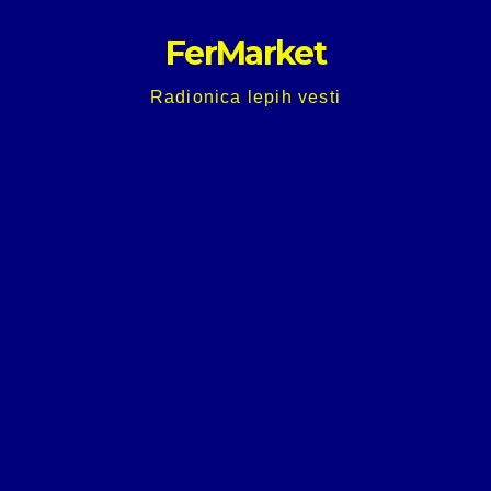
Skip
FerMarket
to
content
Radionica lepih vesti