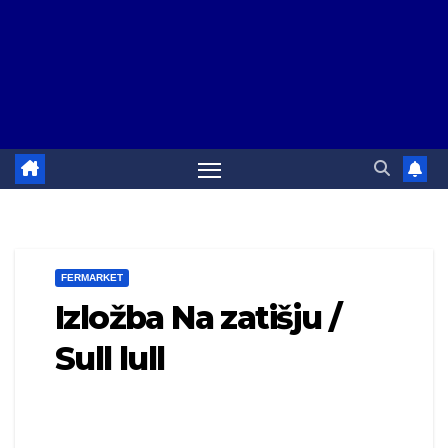
FERMARKET
Izložba Na zatišju /
Sull lull