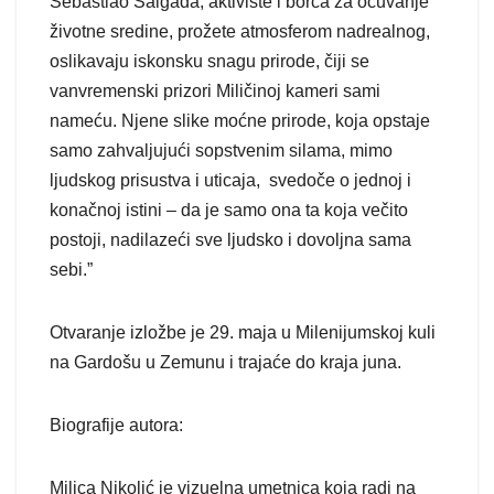
Sebastiao Salgada, aktiviste i borca za očuvanje
životne sredine, prožete atmosferom nadrealnog,
oslikavaju iskonsku snagu prirode, čiji se
vanvremenski prizori Miličinoj kameri sami
nameću. Njene slike moćne prirode, koja opstaje
samo zahvaljujući sopstvenim silama, mimo
ljudskog prisustva i uticaja, svedoče o jednoj i
konačnoj istini – da je samo ona ta koja večito
postoji, nadilazeći sve ljudsko i dovoljna sama
sebi.”
Otvaranje izložbe je 29. maja u Milenijumskoj kuli
na Gardošu u Zemunu i trajaće do kraja juna.
Biografije autora:
Milica Nikolić je vizuelna umetnica koja radi na