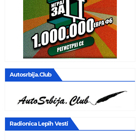
Autosrbija.club
Radionica Lepih Vesti