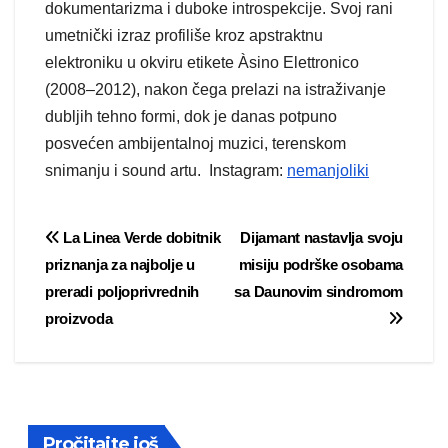
dokumentarizma i duboke introspekcije. Svoj rani
umetnički izraz profiliše kroz apstraktnu
elektroniku u okviru etikete Àsino Elettronico
(2008–2012), nakon čega prelazi na istraživanje
dubljih tehno formi, dok je danas potpuno
posvećen ambijentalnoj muzici, terenskom
snimanju i sound artu. Instagram:
nemanjoliki
Post
La Linea Verde dobitnik
Dijamant nastavlja svoju
priznanja za najbolje u
misiju podrške osobama
navigation
preradi poljoprivrednih
sa Daunovim sindromom
proizvoda
Pročitajte još