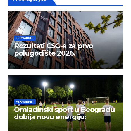
FERMARKET
Rezultati CSG-a za prvo
polugodište 2026.
FERMARKET
Omladinski sport u Beogradu
dobija novu energiju: