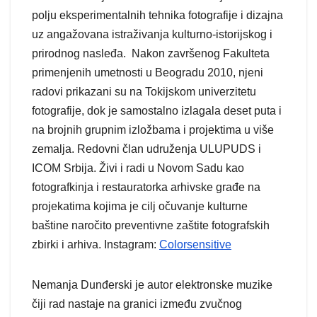
polju eksperimentalnih tehnika fotografije i dizajna
uz angažovana istraživanja kulturno-istorijskog i
prirodnog nasleđa. Nakon završenog Fakulteta
primenjenih umetnosti u Beogradu 2010, njeni
radovi prikazani su na Tokijskom univerzitetu
fotografije, dok je samostalno izlagala deset puta i
na brojnih grupnim izložbama i projektima u više
zemalja. Redovni član udruženja ULUPUDS i
ICOM Srbija. Živi i radi u Novom Sadu kao
fotografkinja i restauratorka arhivske građe na
projekatima kojima je cilj očuvanje kulturne
baštine naročito preventivne zaštite fotografskih
zbirki i arhiva. Instagram:
Colorsensitive
Nemanja Dunđerski je autor elektronske muzike
čiji rad nastaje na granici između zvučnog