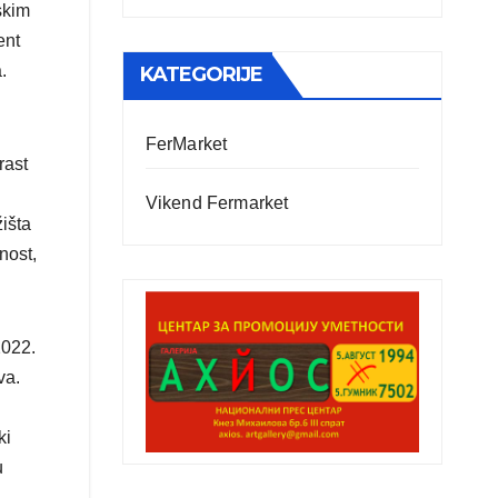
rskim
ent
a.
KATEGORIJE
FerMarket
rast
Vikend Fermarket
išta
nost,
2022.
va.
ki
u