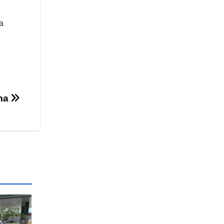
a
ama