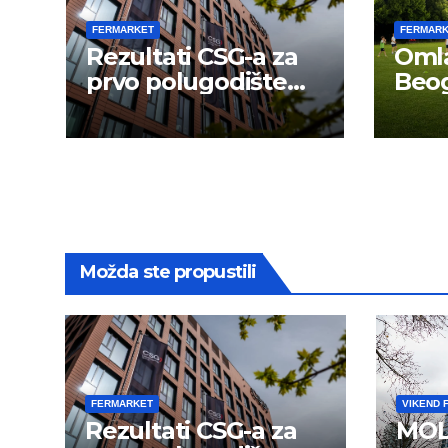
FERMARKET
FERMAR
Rezultati CSG-a za
Omla
prvo polugodište
Beog
2026.
novu
Možda ste propustili
FERMARKET
VIKEND 
Rezultati CSG-a za
MOL