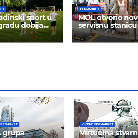
KET
FERMARKET
dinski sport u
MOL otvorio no
radu dobija
servisnu stanicu
 energiju:
FERMARKET
VIKEND FERMARKET
 grupa
Virtuelna stvarn