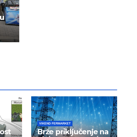
vu
VIKEND FERMARKET
ost
Brže priključenje na