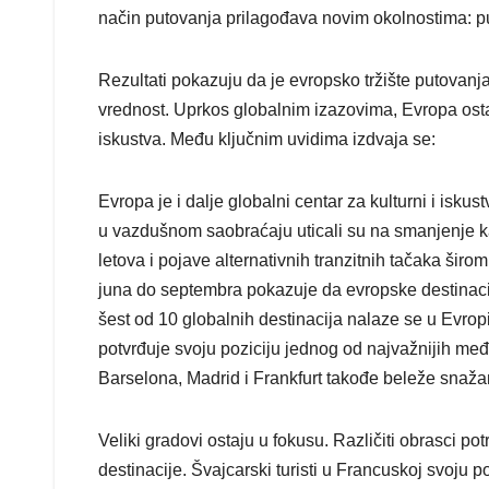
način putovanja prilagođava novim okolnostima: putn
Rezultati pokazuju da je evropsko tržište putovanja 
vrednost. Uprkos globalnim izazovima, Evropa osta
iskustva. Među ključnim uvidima izdvaja se:
Evropa je i dalje globalni centar za kulturni i isk
u vazdušnom saobraćaju uticali su na smanjenje k
letova i pojave alternativnih tranzitnih tačaka šir
juna do septembra pokazuje da evropske destinaci
šest od 10 globalnih destinacija nalaze se u Evropi
potvrđuje svoju poziciju jednog od najvažnijih međ
Barselona, Madrid i Frankfurt takođe beleže snaža
Veliki gradovi ostaju u fokusu. Različiti obrasci p
destinacije. Švajcarski turisti u Francuskoj svoju