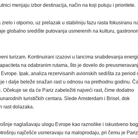
ici menjaju izbor destinacija, način na koji putuju i prioritete.
zrelo i otporno, uz prelazak u stabilniju fazu rasta fokusiranu n
je globalno središte putovanja usmerenih na kulturu, gastronom
ustveni turizam. Kontinuirani izazovi u lancima snabdevanja energi
apaciteta na odabranim rutama, što je dovelo do preusmeravan
om Evrope. Ipak, analiza rezervisanih avionskih sedišta za period
je i dalje beleže snažan rast u odnosu na prethodnu godinu. Č
. Očekuje se da će Pariz zabeležiti najveći rast, čime dodatno
unarodnih turističkih centara. Slede Amsterdam i Brisel, dok
n rast dolazaka.
otrošnje naglašavaju ulogu Evrope kao raznolike i iskustveno bo
 potrošnju najčešće usmeravaju na maloprodaju, pri čemu je Pariz