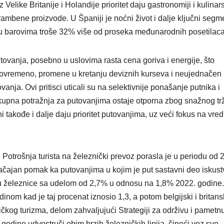
z Velike Britanije i Holandije prioritet daju gastronomiji i kulina
rambene proizvode. U Španiji je noćni život i dalje ključni segm
i u barovima troše 32% više od proseka međunarodnih posetilac
tovanja, posebno u uslovima rasta cena goriva i energije, što
tovremeno, promene u kretanju deviznih kurseva i neujednačen 
vanja. Ovi pritisci uticali su na selektivnije ponašanje putnika i
ukupna potražnja za putovanjima ostaje otporna zbog snažnog trž
i takođe i dalje daju prioritet putovanjima, uz veći fokus na vred
Potrošnja turista na železnički prevoz porasla je u periodu od 
ačajan pomak ka putovanjima u kojim je put sastavni deo iskust
u železnice sa udelom od 2,7% u odnosu na 1,8% 2022. godine.
om kad je taj procenat iznosio 1,3, a potom belgijski i britans
ičkog turizma, delom zahvaljujući Strategiji za održivu i pametn
. godine udvostruči obim brzih železničkih linija, čineći voz sve