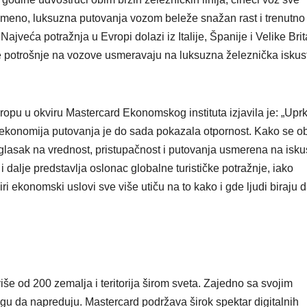
vremeno, luksuzna putovanja vozom beleže snažan rast i trenutno
jveća potražnja u Evropi dolazi iz Italije, Španije i Velike Brit
pne potrošnje na vozove usmeravaju na luksuzna železnička iskus
pu u okviru Mastercard Ekonomskog instituta izjavila je: „Upr
a ekonomija putovanja je do sada pokazala otpornost. Kako se o
aglasak na vrednost, pristupačnost i putovanja usmerena na isku
 dalje predstavlja oslonac globalne turističke potražnje, iako
ri ekonomski uslovi sve više utiču na to kako i gde ljudi biraju 
še od 200 zemalja i teritorija širom sveta. Zajedno sa svojim
gu da napreduju. Mastercard podržava širok spektar digitalnih