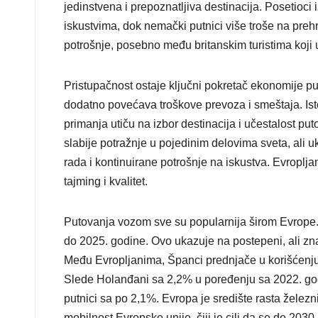
jedinstvena i prepoznatljiva destinacija. Posetioci i
iskustvima, dok nemački putnici više troše na preh
potrošnje, posebno među britanskim turistima koj
Pristupačnost ostaje ključni pokretač ekonomije pu
dodatno povećava troškove prevoza i smeštaja. Is
primanja utiču na izbor destinacija i učestalost puto
slabije potražnje u pojedinim delovima sveta, ali 
rada i kontinuirane potrošnje na iskustva. Evropljan
tajming i kvalitet.
Putovanja vozom sve su popularnija širom Evrope. 
do 2025. godine. Ovo ukazuje na postepeni, ali zn
Među Evropljanima, Španci prednjače u korišćenj
Slede Holanđani sa 2,2% u poređenju sa 2022. godin
putnici sa po 2,1%. Evropa je središte rasta železn
mobilnost Evropske unije, čiji je cilj da se do 2030