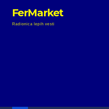
Skip
FerMarket
to
content
Radionica lepih vesti