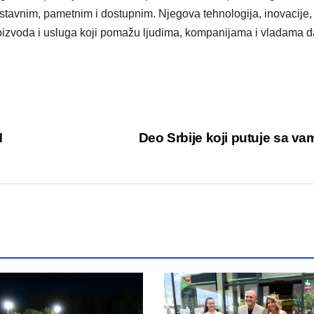
ostavnim, pametnim i dostupnim. Njegova tehnologija, inovacije,
oizvoda i usluga koji pomažu ljudima, kompanijama i vladama d
M
Deo Srbije koji putuje sa v