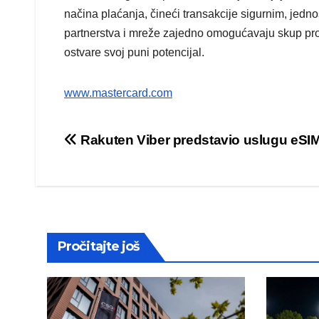
načina plaćanja, čineći transakcije sigurnim, jedn
partnerstva i mreže zajedno omogućavaju skup pr
ostvare svoj puni potencijal.
www.mastercard.com
Post
Rakuten Viber predstavio uslugu eSI
navigation
Pročitajte još