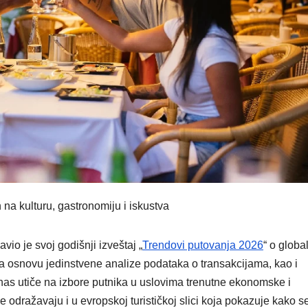
VIKEND FERMARKET
VIKEN
MOL grupa
Vi
nastavlja
st
stazom
po
uspeha
op
na
mo
ud
 na kulturu, gastronomiju i iskustva
io je svoj godišnji izveštaj „
Trendovi putovanja 2026
“ o globa
a osnovu jedinstvene analize podataka o transakcijama, kao i
anas utiče na izbore putnika u uslovima trenutne ekonomske i
e odražavaju i u evropskoj turističkoj slici koja pokazuje kako s