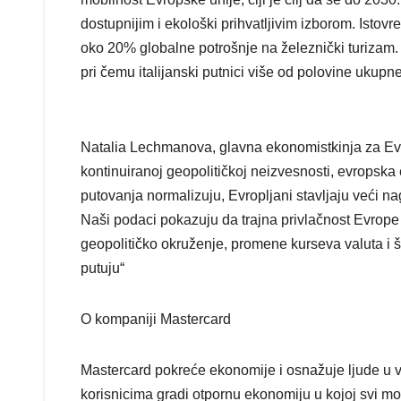
dostupnijim i ekološki prihvatljivim izborom. Isto
oko 20% globalne potrošnje na železnički turizam. Na
pri čemu italijanski putnici više od polovine uku
Natalia Lechmanova, glavna ekonomistkinja za Evro
kontinuiranoj geopolitičkoj neizvesnosti, evropsk
putovanja normalizuju, Evropljani stavljaju veći n
Naši podaci pokazuju da trajna privlačnost Evrope i
geopolitičko okruženje, promene kurseva valuta i ši
putuju“
O kompaniji Mastercard
Mastercard pokreće ekonomije i osnažuje ljude u vi
korisnicima gradi otpornu ekonomiju u kojoj svi mo