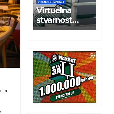
D FERMARKET
VIKEND FERMARKET
rtuelna
Brže
varnost
priključenje
boljšava
na
oravak ruke
elektroenerge
kon
tsku mrežu
ždanog
ara
lnim
e