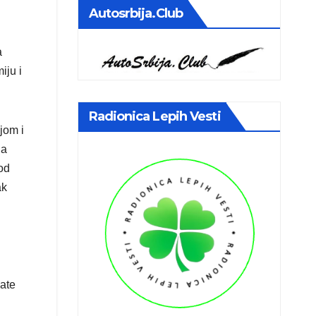
Autosrbija.club
a
iju i
Radionica Lepih Vesti
jom i
ja
 od
ak
gate