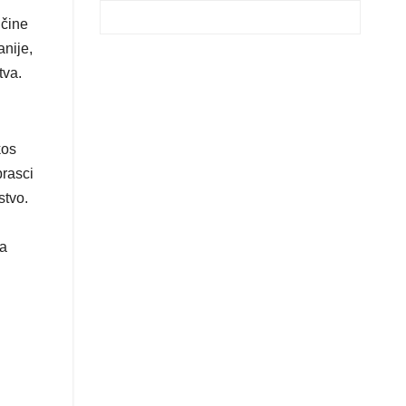
 čine
anije,
tva.
kos
brasci
stvo.
da