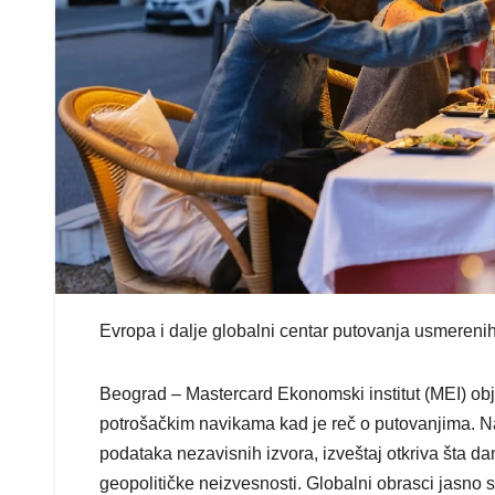
Evropa i dalje globalni centar putovanja usmerenih
Beograd – Mastercard Ekonomski institut (MEI) objav
potrošačkim navikama kad je reč o putovanjima. N
podataka nezavisnih izvora, izveštaj otkriva šta d
geopolitičke neizvesnosti. Globalni obrasci jasno s