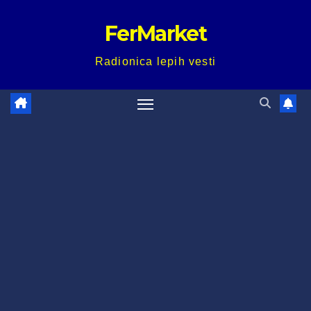
Skip
FerMarket
to
content
Radionica lepih vesti