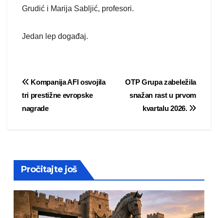
Grudić i Marija Sabljić, profesori.
Jedan lep događaj.
Post
Kompanija AFI osvojila
OTP Grupa zabeležila
tri prestižne evropske
snažan rast u prvom
navigation
nagrade
kvartalu 2026.
Pročitajte još