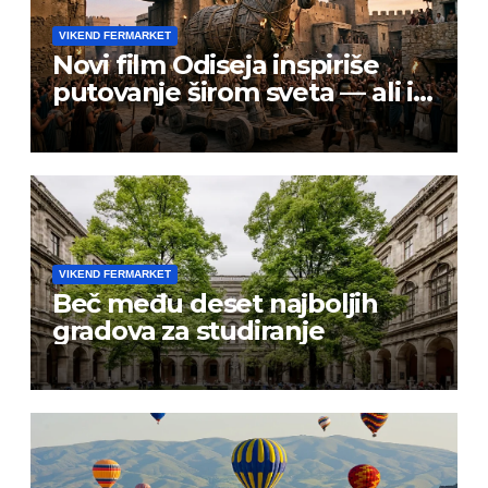
VIKEND FERMARKET
Novi film Odiseja inspiriše
putovanje širom sveta — ali i
prevarante
VIKEND FERMARKET
Beč među deset najboljih
gradova za studiranje