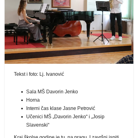
Tekst i foto: Lj. Ivanović
Sala MŠ Davorin Jenko
Horna
Interni čas klase Jasne Petrović
Učenici MŠ „Davorin Jenko“ i „Josip
Slavenski“
Kraj školse godine je tu, na pragu. I završni ispiti.