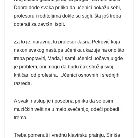
Dobro dođe svaka prilika da učenici pokažu sebi,
profesoru i roditeljima dokle su stigli, šta još treba
doterati za završni ispit.
Za to je, naravno, tu profesor Jasna Petrović koja
nakon svakog nastupa učenika ukazuje na ono što
treba popraviti, Mada, i sami učenici uočavaju gde
je problem, oni mogu da budu čak strožiji svoji
kritičari od profesira. Učenici osnovnih i srednjih
razreda.
A svaki nastup je i posebna prilika da se osim
muzičkih veština u malo svečanijoj odeći pobedi i
trema.
Treba pomenuti i vrednu klavirsku pratnju, Siniša