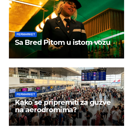
FERMARKET
Sa Bred Pitom u istom vozu
FERMARKET
Kako se pripremiti za gužve
na aerodromima?