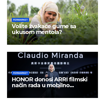
FERMARKET
Volite žvakaće gume sa
ukusom mentola?
FERMARKET
HONOR donosi ARRI filmski
način rada u mobilno
kreiranje sadržaja