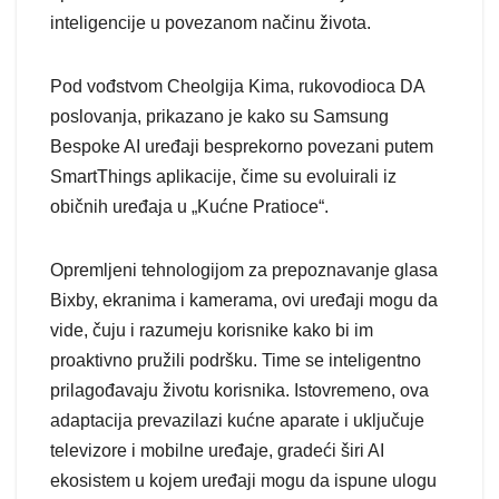
inteligencije u povezanom načinu života.
Pod vođstvom Cheolgija Kima, rukovodioca DA
poslovanja, prikazano je kako su Samsung
Bespoke AI uređaji besprekorno povezani putem
SmartThings aplikacije, čime su evoluirali iz
običnih uređaja u „Kućne Pratioce“.
Opremljeni tehnologijom za prepoznavanje glasa
Bixby, ekranima i kamerama, ovi uređaji mogu da
vide, čuju i razumeju korisnike kako bi im
proaktivno pružili podršku. Time se inteligentno
prilagođavaju životu korisnika. Istovremeno, ova
adaptacija prevazilazi kućne aparate i uključuje
televizore i mobilne uređaje, gradeći širi AI
ekosistem u kojem uređaji mogu da ispune ulogu