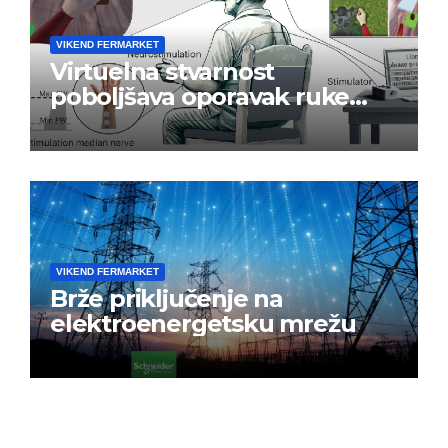
VIKEND FERMARKET
Virtuelna stvarnost
poboljšava oporavak ruke
nakon moždanog udara
VIKEND FERMARKET
Brže priključenje na
elektroenergetsku mrežu