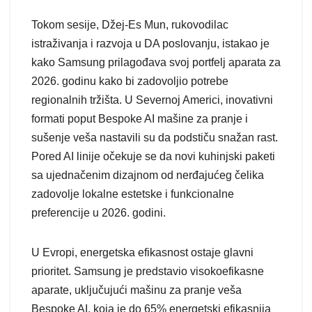
Tokom sesije, Džej-Es Mun, rukovodilac
istraživanja i razvoja u DA poslovanju, istakao je
kako Samsung prilagođava svoj portfelj aparata za
2026. godinu kako bi zadovoljio potrebe
regionalnih tržišta. U Severnoj Americi, inovativni
formati poput Bespoke AI mašine za pranje i
sušenje veša nastavili su da podstiču snažan rast.
Pored AI linije očekuje se da novi kuhinjski paketi
sa ujednačenim dizajnom od nerđajućeg čelika
zadovolje lokalne estetske i funkcionalne
preferencije u 2026. godini.
U Evropi, energetska efikasnost ostaje glavni
prioritet. Samsung je predstavio visokoefikasne
aparate, uključujući mašinu za pranje veša
Bespoke AI, koja je do 65% energetski efikasnija