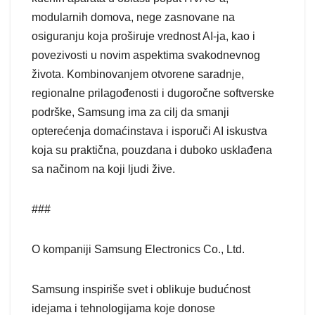
modularnih domova, nege zasnovane na
osiguranju koja proširuje vrednost AI-ja, kao i
povezivosti u novim aspektima svakodnevnog
života. Kombinovanjem otvorene saradnje,
regionalne prilagođenosti i dugoročne softverske
podrške, Samsung ima za cilj da smanji
opterećenja domaćinstava i isporuči AI iskustva
koja su praktična, pouzdana i duboko usklađena
sa načinom na koji ljudi žive.
###
O kompaniji Samsung Electronics Co., Ltd.
Samsung inspiriše svet i oblikuje budućnost
idejama i tehnologijama koje donose