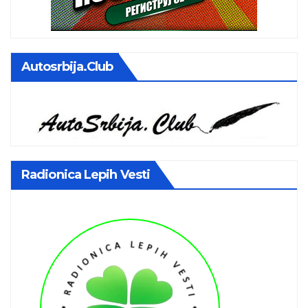
Autosrbija.club
Radionica Lepih Vesti