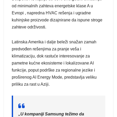
od minimalnih zahteva energetske klase A u
Evropi , napredna HVAC rešenja i ugradne
kuhinjske proizvode dizajnirane da ispune stroge
zahteve održivosti.
Latinska Amerika i dalje beleži snažan zamah
predvođen rešenjima za pranje veša i
klimatizaciju, dok rastuće interesovanje za
pametne kućne ekosisteme i lokalizovane AI
funkcije, poput podrške za regionalne jezike i
proširenog AI Energy Mode, predstavlja veliku
priliku za rast u Aziji.
„U kompaniji Samsung težimo da