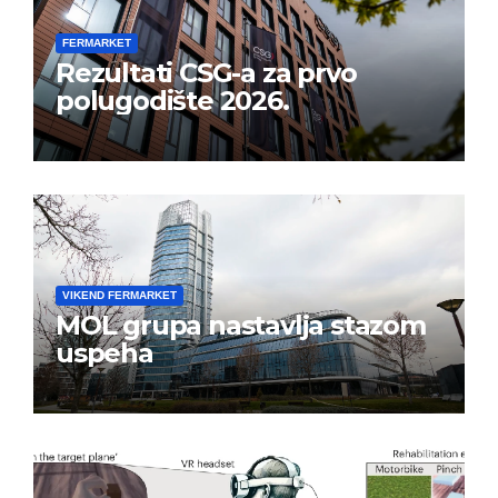
FERMARKET
Rezultati CSG-a za prvo
polugodište 2026.
VIKEND FERMARKET
MOL grupa nastavlja stazom
uspeha