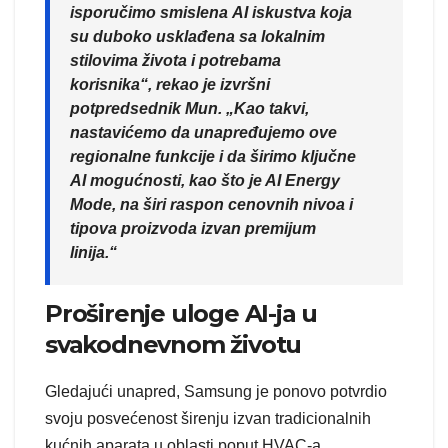
isporučimo smislenа AI iskustva koja
su duboko usklađena sa lokalnim
stilovima života i potrebama
korisnika“, rekao je izvršni
potpredsednik Mun. „Kao takvi,
nastavićemo da unapređujemo ove
regionalne funkcije i da širimo ključne
AI mogućnosti, kao što je AI Energy
Mode, na širi raspon cenovnih nivoa i
tipova proizvoda izvan premijum
linija.“
Proširenje uloge AI-ja u
svakodnevnom životu
Gledajući unapred, Samsung je ponovo potvrdio
svoju posvećenost širenju izvan tradicionalnih
kućnih aparata u oblasti poput HVAC-a,