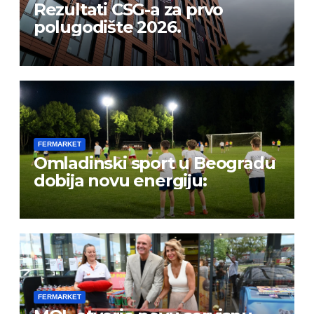
Rezultati CSG-a za prvo
polugodište 2026.
FERMARKET
Omladinski sport u Beogradu
dobija novu energiju:
FERMARKET