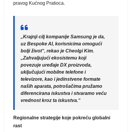
pravog Kućnog Pratioca.
„Krajnji cilj kompanije Samsung je da,
uz Bespoke AI, korisnicima omogući
bolji život“, rekao je Cheolgi Kim.
„Zahvaljujući ekosistemu koji
povezuje uređaje DX proizvoda,
uključujući mobilne telefone i
televizore, kao i jedinstvene formate
naših aparata, potrošačima pružamo
diferencirana iskustva i stvaramo veću
vrednost kroz ta iskustva.“
Regionalne strategije koje pokreću globalni
rast