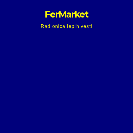
Skip
FerMarket
to
content
Radionica lepih vesti