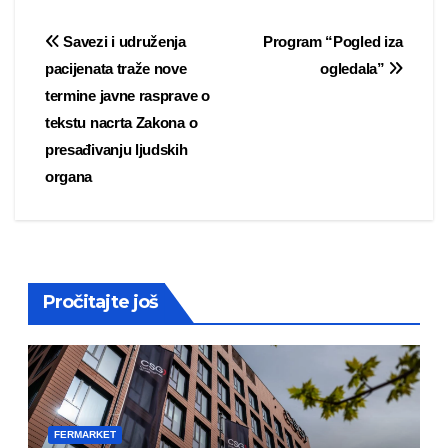
Post
Savezi i udruženja
Program “Pogled iza
pacijenata traže nove
ogledala”
navigation
termine javne rasprave o
tekstu nacrta Zakona o
presađivanju ljudskih
organa
Pročitajte još
FERMARKET