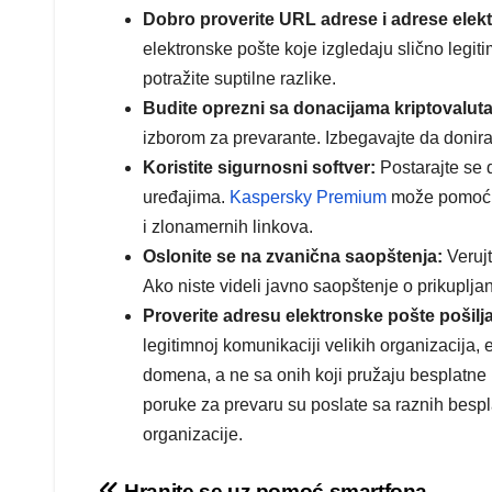
Dobro proverite URL adrese i adrese elek
elektronske pošte koje izgledaju slično legi
potražite suptilne razlike.
Budite oprezni sa donacijama kriptovaluta
izborom za prevarante. Izbegavajte da donirat
Koristite sigurnosni softver:
Postarajte se 
uređajima.
Kaspersky Premium
može pomoći u
i zlonamernih linkova.
Oslonite se na zvanična saopštenja:
Verujt
Ako niste videli javno saopštenje o prikupljan
Proverite adresu elektronske pošte pošilj
legitimnoj komunikaciji velikih organizacija
domena, a ne sa onih koji pružaju besplatne
poruke za prevaru su poslate sa raznih bespl
organizacije.
Hranite se uz pomoć smartfona