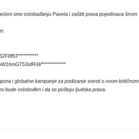
ećeni smo oslobađanju Pavela i zaštiti prava pojedinaca širom
m:
2F8f63***********
PoW1hmGT53ofRiW*************
apora i globalne kampanje za podizanje svesti o ovom kritičnom
v bude oslobođen i da se poštuju ljudska prava.