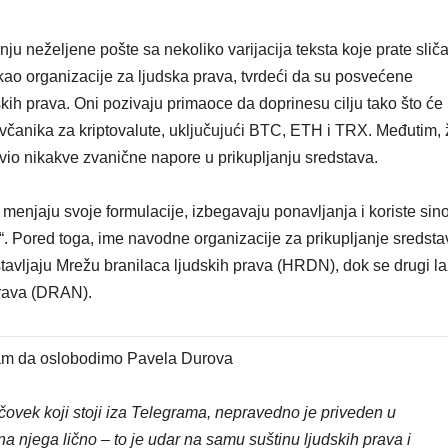
VIKEND FERMARKE
Međun
ju neželjene pošte sa nekoliko varijacija teksta koje prate slič
dan m
kao organizacije za ljudska prava, tvrdeći da su posvećene
skih prava. Oni pozivaju primaoce da doprinesu cilju tako što će
upozna
včanika za kriptovalute, uključujući BTC, ETH i TRX. Međutim, 
istanb
vio nikakve zvanične napore u prikupljanju sredstava.
mace
ti menjaju svoje formulacije, izbegavaju ponavljanja i koriste si
upi“. Pored toga, ime navodne organizacije za prikupljanje sredst
avljaju Mrežu branilaca ljudskih prava (HRDN), dok se drugi l
prava (DRAN).
nam da oslobodimo Pavela Durova
 čovek k
oji stoji
iza Telegrama, nepravedno je priveden u
 njega lično – to je udar na samu suštinu ljudskih prava i