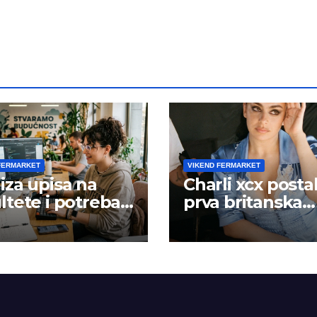
kalendarskoj go
FERMARKET
VIKEND FERMARKET
iza upisa na
Charli xcx posta
ltete i potreba
prva britanska
šta rada
pevačica sa dva
albuma na prv
mestu u istoj
kalendarskoj go