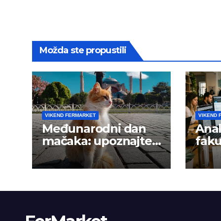
Možda ste propustili
VIKEND FERMARKET
VIKEND 
Međunarodni dan
Anal
mačaka: upoznajte
faku
istanbulske mace
trži