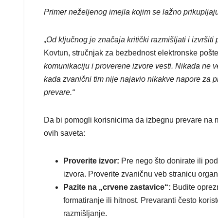
Primer neželjenog imejla kojim se lažno prikuplja
„Od ključnog je značaja kritički razmišljati i izvrši
Kovtun, stručnjak za bezbednost elektronske pošt
komunikaciju i proverene izvore vesti. Nikada ne v
kada zvanični tim nije najavio nikakve napore za p
prevare.“
Da bi pomogli korisnicima da izbegnu prevare na m
ovih saveta:
Proverite izvor:
Pre nego što donirate ili pod
izvora. Proverite zvaničnu veb stranicu organiza
Pazite na „crvene zastavice“:
Budite oprezn
formatiranje ili hitnost. Prevaranti često korist
razmišljanje.