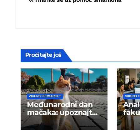
Post
navigation
Pročitajte još
VIKEND FERMARKET
VIKEND 
Međunarodni dan
Anal
mačaka: upoznajte
faku
istanbulske mace
trži