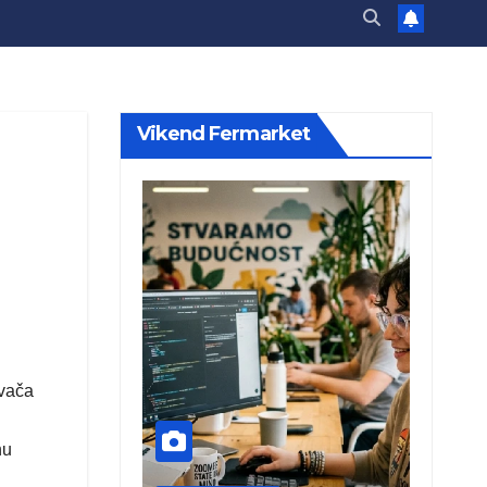
Vikend Fermarket
ivača
nu