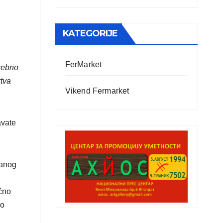
KATEGORIJE
FerMarket
osebno
rtva
Vikend Fermarket
avate
danog
ično
ko