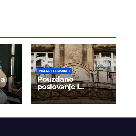
dini
VIKEND FERMARKET
la
Pouzdano
poslovanje i
kontinuitet rasta
om
dini