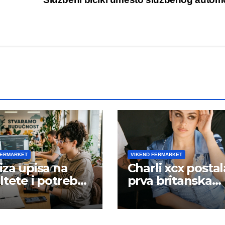
FERMARKET
VIKEND FERMARKET
iza upisa na
Charli xcx postal
ltete i potreba
prva britanska
šta rada
pevačica sa dva
albuma na prvo
mestu u istoj