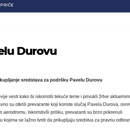
PRIČE
elu Durovu
kupljanje sredstava za podršku Pavelu Durovu
e vesti kako bi iskoristili tekuće teme i privukli žrtve aktuelnim
o su otkrili prevarante koji koriste slučaj Pavela Durova, osn
erodromu. Iskoristivši priliku, prevaranti su brzo pokrenuli
 u kojima se lažno tvrdi da prikupljaju sredstva za pravnu odbra