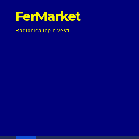
Skip
FerMarket
to
content
Radionica lepih vesti