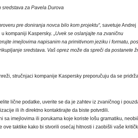
ju sredstava za Pavela Durova
ti proveru pre doniranja novca bilo kom projektu“,
savetuje Andrej
e u kompaniji Kaspersky
. „Uvek se oslanjajte na zvaničnu
erujte imejlovima napisanim na primitivnom jeziku i formatu, p
rikupljanje sredstava. Vaš oprez može da spreči da postanete ž
reži, stručnjaci kompanije Kaspersky preporučuju da se pridrž
elite lične podatke, uverite se da je zahtev iz zvaničnog i pouz
cije ili ih direktno kontaktirajte da biste potvrdili.
i sa imejlovima ili porukama koje koriste lošu gramatiku, neob
e ove taktike kako bi stvorili osećaj hitnosti i zaobišli vaše kritič