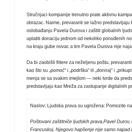
Stručnjaci kompanije trenutno prate aktivnu kampan
obrazac. Naime, prevaranti se lažno predstavljaju 
oslobađanju Pavela Durova i zaštiti globalnih ljud
uplatiti donaciju jednom od nekoliko ponuđenih no
na kraju gube novac a tim Pavela Durova nije naja
Da bi zaobišli filtere za neželjenu poštu, prevaran
kao što su „pomoć“ i „podrška“ ili „doniraj“ i „prik
menja se sa svakim imejlom — neki tvrde da predst
predstavljaju kao Mreža za zastupanje digitalnih 
Naslov: Ljudska prava su ugrožena: Pomozite 
Poštovani zaštitniče ljudskih prava,
Pavel Durov,
Francuskoj. Njegovo hapšenje nije samo napad na