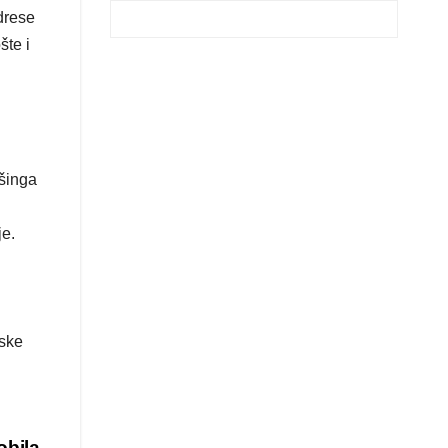
adrese
šte i
išinga
je.
nske
obila