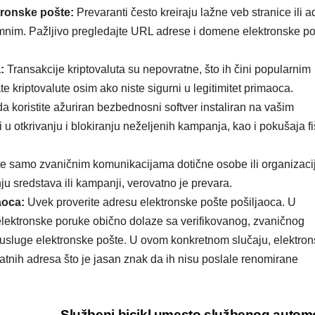
tronske pošte:
Prevaranti često kreiraju lažne veb stranice ili 
timnim. Pažljivo pregledajte URL adrese i domene elektronske po
:
Transakcije kriptovaluta su nepovratne, što ih čini popularnim
e kriptovalute osim ako niste sigurni u legitimitet primaoca.
da koristite ažuriran bezbednosni softver instaliran na vašim
 otkrivanju i blokiranju neželjenih kampanja, kao i pokušaja f
e samo zvaničnim komunikacijama dotične osobe ili organizaci
ju sredstava ili kampanji, verovatno je prevara.
aoca:
Uvek proverite adresu elektronske pošte pošiljaoca. U
, elektronske poruke obično dolaze sa verifikovanog, zvaničnog
 usluge elektronske pošte. U ovom konkretnom slučaju, elektro
atnih adresa što je jasan znak da ih nisu poslale renomirane
Službeni bicikl umesto službenog autom