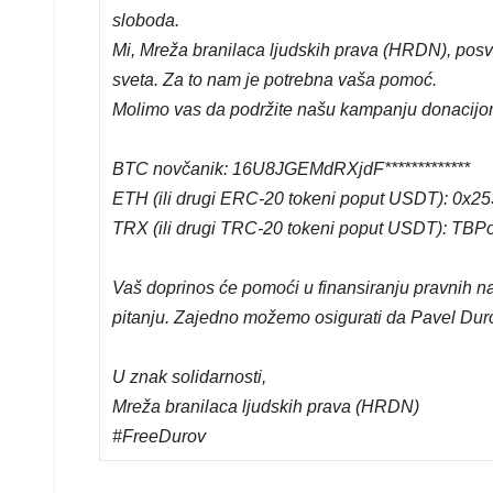
sloboda.
Mi, Mreža branilaca ljudskih prava (HRDN), posv
sveta. Za to nam je potrebna vaša pomoć.
Molimo vas da podržite našu kampanju donacijo
BTC novčanik: 16U8JGEMdRXjdF*************
ETH (ili drugi ERC-20 tokeni poput USDT): 0x253
TRX (ili drugi TRC-20 tokeni poput USDT): TB
Vaš doprinos će pomoći u finansiranju pravnih n
pitanju. Zajedno možemo osigurati da Pavel Duro
U znak solidarnosti,
Mreža branilaca ljudskih prava (HRDN)
#FreeDurov