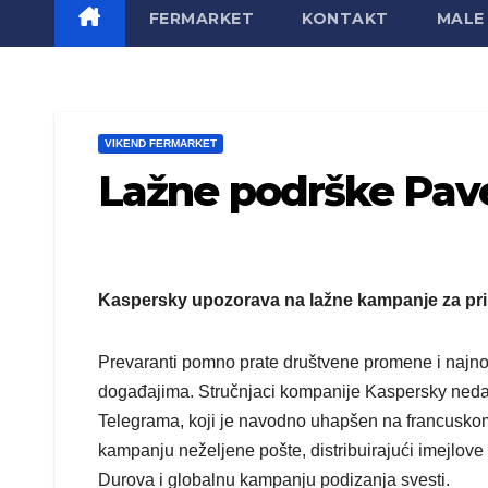
FERMARKET
KONTAKT
MALE 
VIKEND FERMARKET
Lažne podrške Pav
Kaspersky upozorava na lažne kampanje za pri
Prevaranti pomno prate društvene promene i najnovij
događajima. Stručnjaci kompanije Kaspersky nedavn
Telegrama, koji je navodno uhapšen na francuskom a
kampanju neželjene pošte, distribuirajući imejlove
Durova i globalnu kampanju podizanja svesti.