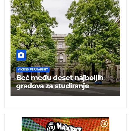
VIKEND FERMARKET
et najboljih
Turska ugostila 25 
udiranje
turista