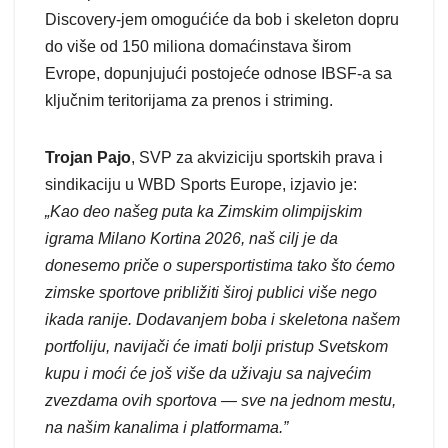
Discovery-jem omogućiće da bob i skeleton dopru
do više od 150 miliona domaćinstava širom
Evrope, dopunjujući postojeće odnose IBSF-a sa
ključnim teritorijama za prenos i striming.
Trojan Pajo
, SVP za akviziciju sportskih prava i
sindikaciju u WBD Sports Europe, izjavio je:
„Kao deo našeg puta ka Zimskim olimpijskim
igrama Milano Kortina 2026, naš cilj je da
donesemo priče o supersportistima tako što ćemo
zimske sportove približiti široj publici više nego
ikada ranije. Dodavanjem boba i skeletona našem
portfoliju, navijači će imati bolji pristup Svetskom
kupu i moći će još više da uživaju sa najvećim
zvezdama ovih sportova — sve na jednom mestu,
na našim kanalima i platformama.”