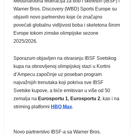
Međunarodna federacija za bob i skeleton (IBSF) i
Warner Bros. Discovery (WBD) Sports Europe su
objavili novo partnerstvo koje će značajno
povećati globalnu vidljivost boba i skeletona širom
Evrope tokom zimske olimpijske sezone
2025/2026.
Sporazum objavljen na otvaranju IBSF Svetskog
kupa na obnovljenoj olimpijskoj stazi u Kortini
d’Ampecu započinje uz poseban program
najvažnijih trenutaka koji pokriva sve IBSF
Svetske kupove, a biće emitovan u više od 50
zemalja na
Eurosportu 1, Eurosportu 2
, kao i na
striming platformi
HBO Max
.
Novo partnerstvo IBSF-a sa Warner Bros.