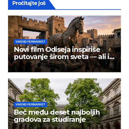
Pročitajte još
VIKEND FERMARKET
Novi film Odiseja inspiriše
putovanje širom sveta — ali i
prevarante
VIKEND FERMARKET
Beč među deset najboljih
gradova za studiranje