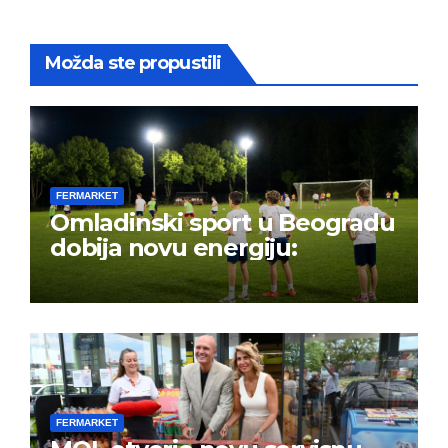
Možda ste propustili
FERMARKET
Omladinski sport u Beogradu
dobija novu energiju:
FERMARKET