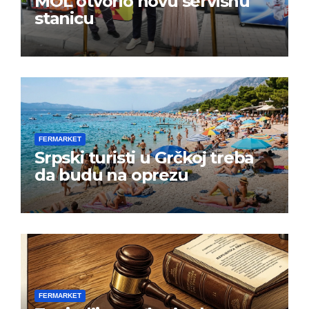
MOL otvorio novu servisnu
stanicu
FERMARKET
Srpski turisti u Grčkoj treba
da budu na oprezu
FERMARKET