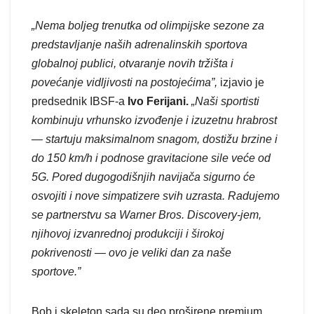
„Nema boljeg trenutka od olimpijske sezone za
predstavljanje naših adrenalinskih sportova
globalnoj publici, otvaranje novih tržišta i
povećanje vidljivosti na postojećima”,
izjavio je
predsednik IBSF-a
Ivo Ferijani.
„Naši sportisti
kombinuju vrhunsko izvođenje i izuzetnu hrabrost
— startuju maksimalnom snagom, dostižu brzine i
do 150 km/h i podnose gravitacione sile veće od
5G. Pored dugogodišnjih navijača sigurno će
osvojiti i nove simpatizere svih uzrasta. Radujemo
se partnerstvu sa Warner Bros. Discovery-jem,
njihovoj izvanrednoj produkciji i širokoj
pokrivenosti — ovo je veliki dan za naše
sportove.”
Bob i skeleton sada su deo proširene premium