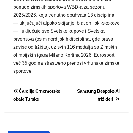
ponude zimskih sportova WBD-a za sezonu
2025/2026, koja trenutno obuhvata 13 disciplina
— uključujući alpsko skijanje, biatlon i ski-skokove
— i uključuje sve Svetske kupove i Svetska
prvenstva (osim nordijskih disciplina, gde prava
zavise od tržišta), uz svih 116 medalja sa Zimskih
olimpijskih igara Milano Kortina 2026. Eurosport
već 35 godina strastveno prenosi vrhunske zimske
sportove.
Post
Čarolije Crnomorske
Samsung Bespoke AI
obale Turske
frižideri
navigation