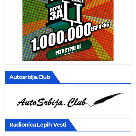
Autosrbija.club
Radionica Lepih Vesti