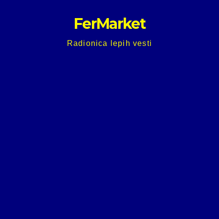
Skip
FerMarket
to
content
Radionica lepih vesti