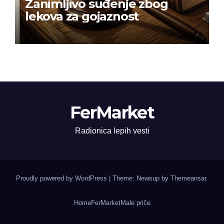
Zanimljivo suđenje zbog
lekova za gojaznost
FerMarket
Radionica lepih vesti
Proudly powered by WordPress
|
Theme: Newsup by
Themeansar
.
Home
FerMarket
Male priče