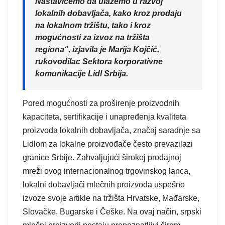
Nastavićemo da ulažemo u razvoj
lokalnih dobavljača, kako kroz prodaju
na lokalnom tržištu, tako i kroz
mogućnosti za izvoz na tržišta
regiona“, izjavila je Marija Kojčić,
rukovodilac Sektora korporativne
komunikacije Lidl Srbija.
Pored mogućnosti za proširenje proizvodnih
kapaciteta, sertifikacije i unapređenja kvaliteta
proizvoda lokalnih dobavljača, značaj saradnje sa
Lidlom za lokalne proizvođače često prevazilazi
granice Srbije. Zahvaljujući širokoj prodajnoj
mreži ovog internacionalnog trgovinskog lanca,
lokalni dobavljači mlečnih proizvoda uspešno
izvoze svoje artikle na tržišta Hrvatske, Mađarske,
Slovačke, Bugarske i Češke. Na ovaj način, srpski