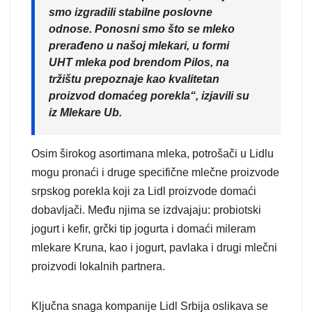
smo izgradili stabilne poslovne
odnose. Ponosni smo što se mleko
prerađeno u našoj mlekari, u formi
UHT mleka pod brendom Pilos, na
tržištu prepoznaje kao kvalitetan
proizvod domaćeg porekla“, izjavili su
iz Mlekare Ub.
Osim širokog asortimana mleka, potrošači u Lidlu
mogu pronaći i druge specifične mlečne proizvode
srpskog porekla koji za Lidl proizvode domaći
dobavljači. Među njima se izdvajaju: probiotski
jogurt i kefir, grčki tip jogurta i domaći mileram
mlekare Kruna, kao i jogurt, pavlaka i drugi mlečni
proizvodi lokalnih partnera.
Ključna snaga kompanije Lidl Srbija oslikava se