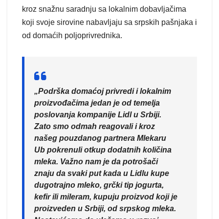
kroz snažnu saradnju sa lokalnim dobavljačima
koji svoje sirovine nabavljaju sa srpskih pašnjaka i
od domaćih poljoprivrednika.
„Podrška domaćoj privredi i lokalnim
proizvođačima jedan je od temelja
poslovanja kompanije Lidl u Srbiji.
Zato smo odmah reagovali i kroz
našeg pouzdanog partnera Mlekaru
Ub pokrenuli otkup dodatnih količina
mleka. Važno nam je da potrošači
znaju da svaki put kada u Lidlu kupe
dugotrajno mleko, grčki tip jogurta,
kefir ili mileram, kupuju proizvod koji je
proizveden u Srbiji, od srpskog mleka.