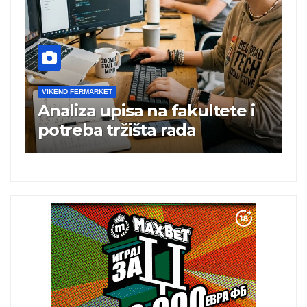
VIKEND FERMARKET
i
Charli xcx postala prva
britanska pevačica sa dva
albuma na prvom mestu u
istoj kalendarskoj godini