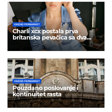
VIKEND FERMARKET
Charli xcx postala prva
britanska pevačica sa dva
albuma na prvom mestu u
istoj kalendarskoj godini
VIKEND FERMARKET
Pouzdano poslovanje i
kontinuitet rasta