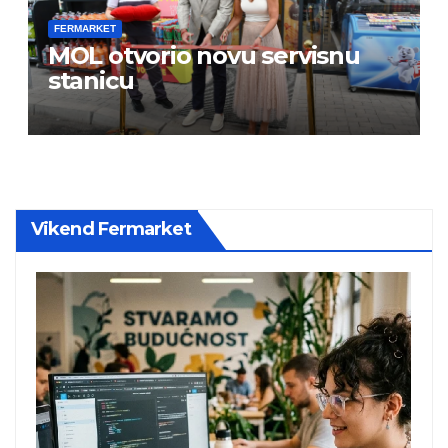
FERMARKET
MOL otvorio novu servisnu
stanicu
Vikend Fermarket