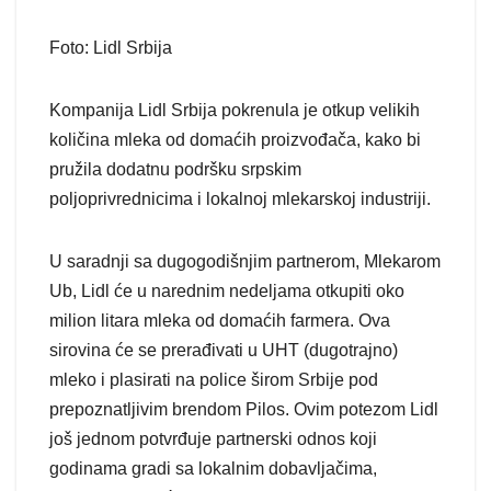
Foto: Lidl Srbija
Kompanija Lidl Srbija pokrenula je otkup velikih
količina mleka od domaćih proizvođača, kako bi
pružila dodatnu podršku srpskim
poljoprivrednicima i lokalnoj mlekarskoj industriji.
U saradnji sa dugogodišnjim partnerom, Mlekarom
Ub, Lidl će u narednim nedeljama otkupiti oko
milion litara mleka od domaćih farmera. Ova
sirovina će se prerađivati u UHT (dugotrajno)
mleko i plasirati na police širom Srbije pod
prepoznatljivim brendom Pilos. Ovim potezom Lidl
još jednom potvrđuje partnerski odnos koji
godinama gradi sa lokalnim dobavljačima,