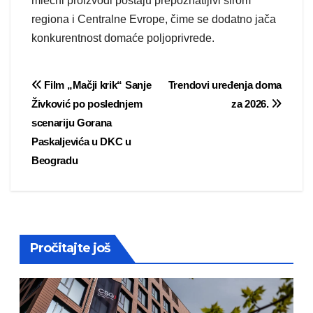
mlečni proizvodi postaju prepoznatljivi širom
regiona i Centralne Evrope, čime se dodatno jača
konkurentnost domaće poljoprivrede.
Post
Film „Mačji krik“ Sanje
Trendovi uređenja doma
Živković po poslednjem
za 2026.
navigation
scenariju Gorana
Paskaljevića u DKC u
Beogradu
Pročitajte još