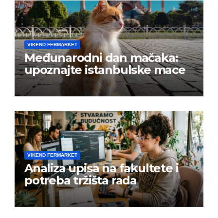
VIKEND FERMARKET
Međunarodni dan mačaka:
upoznajte istanbulske mace
VIKEND FERMARKET
Analiza upisa na fakultete i
potreba tržišta rada