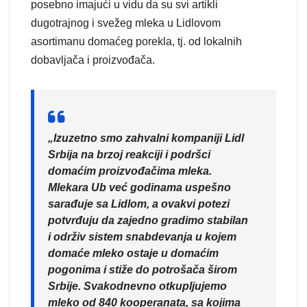
posebno imajući u vidu da su svi artikli
dugotrajnog i svežeg mleka u Lidlovom
asortimanu domaćeg porekla, tj. od lokalnih
dobavljača i proizvođača.
„Izuzetno smo zahvalni kompaniji Lidl
Srbija na brzoj reakciji i podršci
domaćim proizvođačima mleka.
Mlekara Ub već godinama uspešno
sarađuje sa Lidlom, a ovakvi potezi
potvrđuju da zajedno gradimo stabilan
i održiv sistem snabdevanja u kojem
domaće mleko ostaje u domaćim
pogonima i stiže do potrošača širom
Srbije. Svakodnevno otkupljujemo
mleko od 840 kooperanata, sa kojima