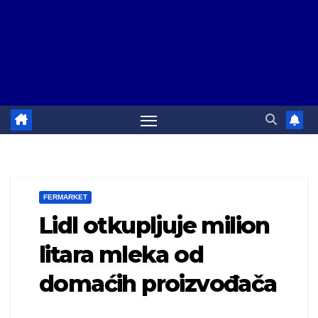
FERMARKET
Lidl otkupljuje milion
litara mleka od
domaćih proizvođača