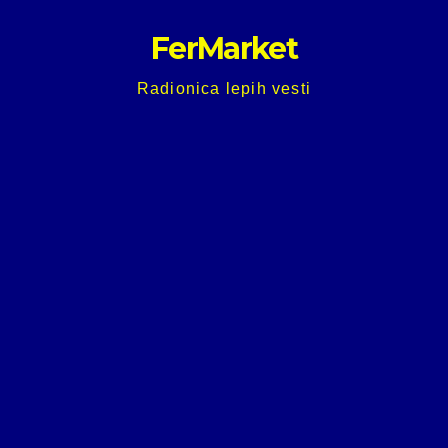
Skip
FerMarket
to
content
Radionica lepih vesti