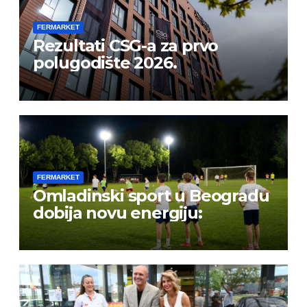
FERMARKET
Rezultati CSG-a za prvo
polugodište 2026.
FERMARKET
Omladinski sport u Beogradu
dobija novu energiju: