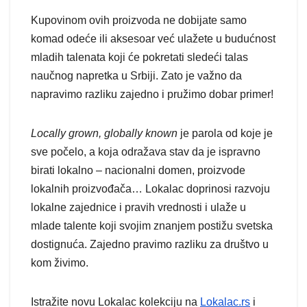
Kupovinom ovih proizvoda ne dobijate samo
komad odeće ili aksesoar već ulažete u budućnost
mladih talenata koji će pokretati sledeći talas
naučnog napretka u Srbiji. Zato je važno da
napravimo razliku zajedno i pružimo dobar primer!
Locally grown, globally known
je parola od koje je
sve počelo, a koja odražava stav da je ispravno
birati lokalno – nacionalni domen, proizvode
lokalnih proizvođača… Lokalac doprinosi razvoju
lokalne zajednice i pravih vrednosti i ulaže u
mlade talente koji svojim znanjem postižu svetska
dostignuća. Zajedno pravimo razliku za društvo u
kom živimo.
Istražite novu Lokalac kolekciju na
Lokalac.rs
i