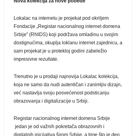
Nova kolekcija za nove pobede
Lokalac na internetu je projekat pod okriljem
Fondacije „Registar nacionalnog internet domena
Srbije” (RNIDS) koji podržava omladinu u svojim
dostignućima, okuplja loklanu internet zajednicu, a
sam projekat je u protekloj godini zabeležio
impresivne rezultate.
Trenutno je u prodaji najnovija Lokalac kolekcija,
koja ne samo da nudi autentičan i zanimljiv dizajn,
već nastavlja svoju posvećenost podsticanju
obrazovanja i digitalizacije u Srbiji.
Registar nacionalnog internet domena Srbije
jedan je od važnih pokretača obrazovnih i
digitalnih inicijativa širom Srbije, a time što je deo