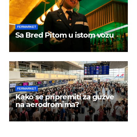
FERMARKET
Sa Bred Pitom u istom vozu
FERMARKET
Kako se pripremiti za gužve
na aerodromima?