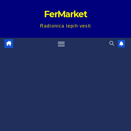
Skip
FerMarket
to
content
Radionica lepih vesti