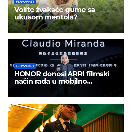
FERMARKET
Volite žvakaće gume sa
ukusom mentola?
FERMARKET
HONOR donosi ARRI filmski
način rada u mobilno
kreiranje sadržaja