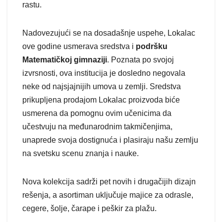
rastu.
Nadovezujući se na dosadašnje uspehe, Lokalac
ove godine usmerava sredstva i
podršku
Matematičkoj gimnaziji
. Poznata po svojoj
izvrsnosti, ova institucija je dosledno negovala
neke od najsjajnijih umova u zemlji. Sredstva
prikupljena prodajom Lokalac proizvoda biće
usmerena da pomognu ovim učenicima da
učestvuju na međunarodnim takmičenjima,
unaprede svoja dostignuća i plasiraju našu zemlju
na svetsku scenu znanja i nauke.
Nova kolekcija sadrži pet novih i drugačijih dizajn
rešenja, a asortiman uključuje majice za odrasle,
cegere, šolje, čarape i peškir za plažu.