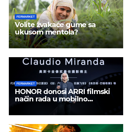
FERMARKET
Volite žvakaće gume sa
ukusom mentola?
FERMARKET
HONOR donosi ARRI filmski
način rada u mobilno
kreiranje sadržaja