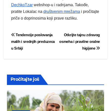
DechkoTzar
webshop-u i radnjama. Takođe,
pratite Lokalac na
društvenim mrežama
i pročitajte
priče o doprinosima koji prave razliku.
Post
Tendencije poslovanja
Otkrijte tajnu zdravog
malih i srednjih preduzeca
osmeha i pravilne oralne
navigation
u Srbiji
higijene
Pročitajte još