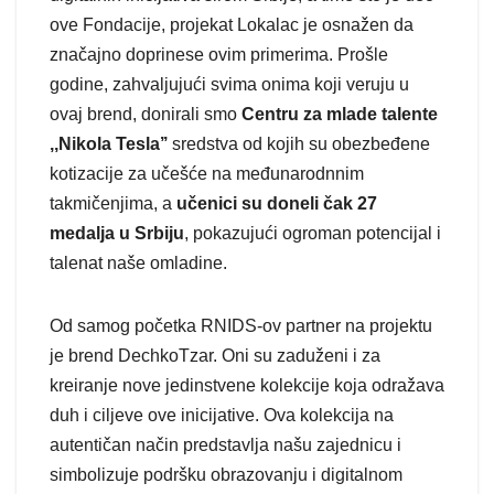
ove Fondacije, projekat Lokalac je osnažen da
značajno doprinese ovim primerima. Prošle
godine, zahvaljujući svima onima koji veruju u
ovaj brend, donirali smo
Centru za mlade talente
,,Nikola Tesla’’
sredstva od kojih su obezbeđene
kotizacije za učešće na međunarodnnim
takmičenjima, a
učenici su doneli čak 27
medalja u Srbiju
, pokazujući ogroman potencijal i
talenat naše omladine.
Od samog početka RNIDS-ov partner na projektu
je brend DechkoTzar. Oni su zaduženi i za
kreiranje nove jedinstvene kolekcije koja odražava
duh i ciljeve ove inicijative. Ova kolekcija na
autentičan način predstavlja našu zajednicu i
simbolizuje podršku obrazovanju i digitalnom