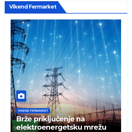
Vikend Fermarket
VIKEND FERMARKET
Zeleni pojas hladi gradsku
četvrt i okolinu