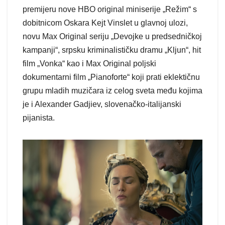
premijeru nove HBO original miniserije „Režim“ s
dobitnicom Oskara Kejt Vinslet u glavnoj ulozi,
novu Max Original seriju „Devojke u predsedničkoj
kampanji“, srpsku kriminalističku dramu „Kljun“, hit
film „Vonka“ kao i Max Original poljski
dokumentarni film „Pianoforte“ koji prati eklektičnu
grupu mladih muzičara iz celog sveta među kojima
je i Alexander Gadjiev, slovenačko-italijanski
pijanista.