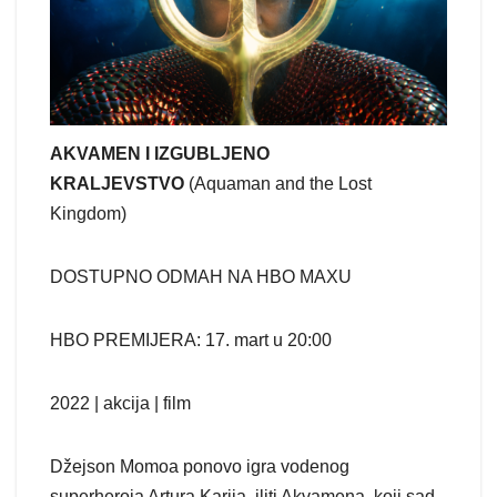
AKVAMEN I IZGUBLJENO
KRALJEVSTVO
(Aquaman and the Lost
Kingdom)
DOSTUPNO ODMAH NA HBO MAXU
HBO PREMIJERA: 17. mart u 20:00
2022 | akcija | film
Džejson Momoa ponovo igra vodenog
superheroja Artura Karija, iliti Akvamena, koji sad