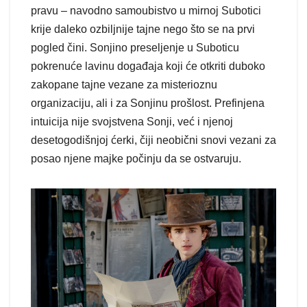
pravu – navodno samoubistvo u mirnoj Subotici
krije daleko ozbiljnije tajne nego što se na prvi
pogled čini. Sonjino preseljenje u Suboticu
pokrenuće lavinu događaja koji će otkriti duboko
zakopane tajne vezane za misterioznu
organizaciju, ali i za Sonjinu prošlost. Prefinjena
intuicija nije svojstvena Sonji, već i njenoj
desetogodišnjoj ćerki, čiji neobični snovi vezani za
posao njene majke počinju da se ostvaruju.