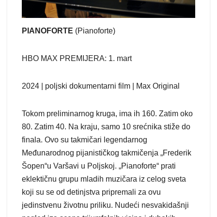
PIANOFORTE
(Pianoforte)
HBO MAX PREMIJERA: 1. mart
2024 | poljski dokumentarni film | Max Original
Tokom preliminarnog kruga, ima ih 160. Zatim oko
80. Zatim 40. Na kraju, samo 10 srećnika stiže do
finala. Ovo su takmičari legendarnog
Međunarodnog pijanističkog takmičenja „Frederik
Šopen“u Varšavi u Poljskoj. „Pianoforte“ prati
eklektičnu grupu mladih muzičara iz celog sveta
koji su se od detinjstva pripremali za ovu
jedinstvenu životnu priliku. Nudeći nesvakidašnji