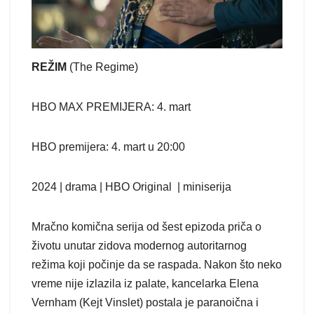
REŽIM
(The Regime)
HBO MAX PREMIJERA: 4. mart
HBO premijera: 4. mart u 20:00
2024 | drama | HBO Original | miniserija
Mračno komična serija od šest epizoda priča o
životu unutar zidova modernog autoritarnog
režima koji počinje da se raspada. Nakon što neko
vreme nije izlazila iz palate, kancelarka Elena
Vernham (Kejt Vinslet) postala je paranoična i