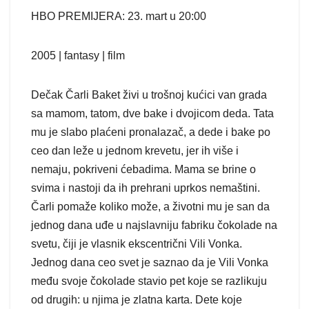
HBO PREMIJERA: 23. mart u 20:00
2005 | fantasy | film
Dečak Čarli Baket živi u trošnoj kućici van grada
sa mamom, tatom, dve bake i dvojicom deda. Tata
mu je slabo plaćeni pronalazač, a dede i bake po
ceo dan leže u jednom krevetu, jer ih više i
nemaju, pokriveni ćebadima. Mama se brine o
svima i nastoji da ih prehrani uprkos nemaštini.
Čarli pomaže koliko može, a životni mu je san da
jednog dana uđe u najslavniju fabriku čokolade na
svetu, čiji je vlasnik ekscentrični Vili Vonka.
Jednog dana ceo svet je saznao da je Vili Vonka
među svoje čokolade stavio pet koje se razlikuju
od drugih: u njima je zlatna karta. Dete koje