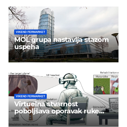
VIKEND FERMARKET
MOL grupa nastavlja stazom
uspeha
VIKEND FERMARKET
Virtuelna stvarnost
poboljšava oporavak ruke
nakon moždanog udara