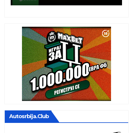
Autosrbija.club