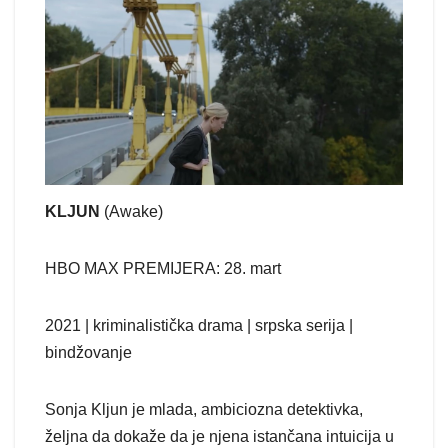
KLJUN
(Awake)
HBO MAX PREMIJERA: 28. mart
2021 | kriminalistička drama | srpska serija |
bindžovanje
Sonja Kljun je mlada, ambiciozna detektivka,
željna da dokaže da je njena istančana intuicija u