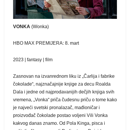
VONKA
(Wonka)
HBO MAX PREMIJERA: 8. mart
2023 | fantasy | film
Zasnovan na izvanrednom liku iz „Čarlija i fabrike
čokolade“, najznačajnije knjige za decu Roalda
Dala i jedne od najprodavanijih dečjih knjiga svih
vremena, „Vonka“ priča čudesnu priču o tome kako
je najveći svetski pronalazač, mađioničar i
proizvođač čokolade postao voljeni Vili Vonka
kakvog danas znamo. Od Pola Kinga, pisca i