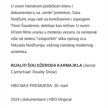
U ovom hibridnom političkom trileru i
dokumentarcu sa „verite“ portretom, Sara
Nodžumi, koja radi sa korežiserom i suprugom
Tilom Šauderom, debituje kao režiser. U ovom
ličnom filmu uranja u misteriju vezanu za nestanak
više od stotinu “izdajničkih” slika njenog oca
Nikzada Nodžumija, važnog iranskog modernog
umetnika.
RIJALITI ŠOU DŽERODA KARMAJKLA
(Jerrod
Carmichael: Reality Show)
HBO MAX PREMIJERA: 30. mart
2024 | dokumentarni | HBO Original