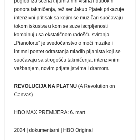
pogled iza scena trijumfalnih visina i dubokih
ponora takmičenja, režiser Jakub Pjatek prikazuje
intenzivni pritisak sa kojim se muzičari suočavaju
tokom iskustva u kom se suze iscrpljenosti
kombinuju sa ekstatičnom radošću sviranja.
„Pianoforte“ je svedočanstvo o moći muzike i
intimni portret odrastanja mladih pijanista koji se
suočavaju sa strogošću takmičenja, intenzivnim
vežbanjem, novim prijateljstvima i dramom.
REVOLUCIJA NA PLATNU
(A Revolution on
Canvas)
HBO MAX PREMIJERA: 6. mart
2024 | dokumentarni | HBO Original