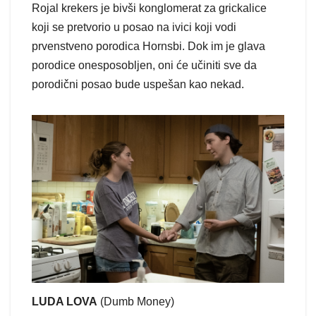
Rojal krekers je bivši konglomerat za grickalice
koji se pretvorio u posao na ivici koji vodi
prvenstveno porodica Hornsbi. Dok im je glava
porodice onesposobljen, oni će učiniti sve da
porodični posao bude uspešan kao nekad.
LUDA LOVA
(Dumb Money)