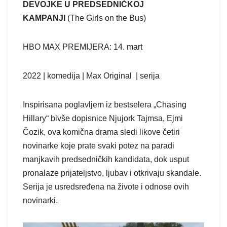
DEVOJKE U PREDSEDNIČKOJ
KAMPANJI
(The Girls on the Bus)
HBO MAX PREMIJERA: 14. mart
2022 | komedija | Max Original | serija
Inspirisana poglavljem iz bestselera „Chasing
Hillary“ bivše dopisnice Njujork Tajmsa, Ejmi
Čozik, ova komična drama sledi likove četiri
novinarke koje prate svaki potez na paradi
manjkavih predsedničkih kandidata, dok usput
pronalaze prijateljstvo, ljubav i otkrivaju skandale.
Serija je usredsređena na živote i odnose ovih
novinarki.