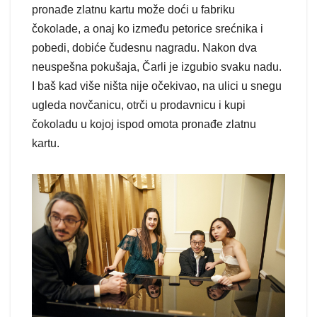
pronađe zlatnu kartu može doći u fabriku
čokolade, a onaj ko između petorice srećnika i
pobedi, dobiće čudesnu nagradu. Nakon dva
neuspešna pokušaja, Čarli je izgubio svaku nadu.
I baš kad više ništa nije očekivao, na ulici u snegu
ugleda novčanicu, otrči u prodavnicu i kupi
čokoladu u kojoj ispod omota pronađe zlatnu
kartu.