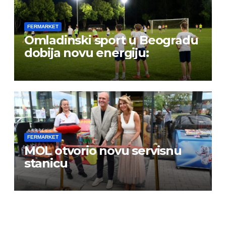
FERMARKET
Omladinski sport u Beogradu
dobija novu energiju:
FERMARKET
MOL otvorio novu servisnu
stanicu