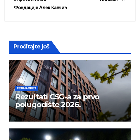
Фондације Алек Кавчић
Pročitajte još
FERMARKET
Rezultati CSG-a za prvo
polugodište 2026.