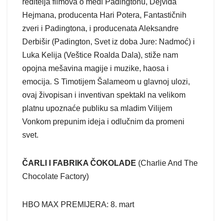
reditelja filmova o medi Padingtonu, Dejvida
Hejmana, producenta Hari Potera, Fantastičnih
zveri i Padingtona, i producenata Aleksandre
Derbišir (Padington, Svet iz doba Jure: Nadmoć) i
Luka Kelija (Veštice Roalda Dala), stiže nam
opojna mešavina magije i muzike, haosa i
emocija. S Timotijem Šalameom u glavnoj ulozi,
ovaj živopisan i inventivan spektakl na velikom
platnu upoznaće publiku sa mladim Vilijem
Vonkom prepunim ideja i odlučnim da promeni
svet.
ČARLI I FABRIKA ČOKOLADE
(Charlie And The
Chocolate Factory)
HBO MAX PREMIJERA: 8. mart