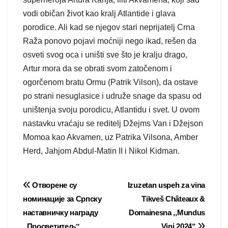
vodi običan život kao kralj Atlantide i glava
porodice. Ali kad se njegov stari neprijatelj Crna
Raža ponovo pojavi moćniji nego ikad, rešen da
osveti svog oca i uništi sve što je kralju drago,
Artur mora da se obrati svom zatočenom i
ogorčenom bratu Ormu (Patrik Vilson), da ostave
po strani nesuglasice i udruže snage da spasu od
uništenja svoju porodicu, Atlantidu i svet. U ovom
nastavku vraćaju se reditelj Džejms Van i Džejson
Momoa kao Akvamen, uz Patrika Vilsona, Amber
Herd, Jahjom Abdul-Matin II i Nikol Kidman.
Post
Отворене су
Izuzetan uspeh za vina
номинације за Српску
Tikveš Châteaux &
navigation
наставничку награду
Domainеsna ,,Mundus
„Просветитељˮ
Vini 2024“