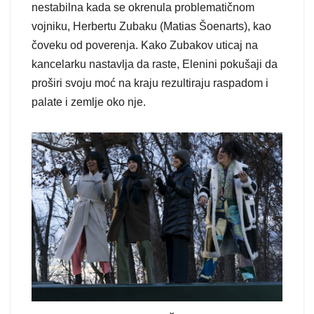
nestabilna kada se okrenula problematičnom
vojniku, Herbertu Zubaku (Matias Šoenarts), kao
čoveku od poverenja. Kako Zubakov uticaj na
kancelarku nastavlja da raste, Elenini pokušaji da
proširi svoju moć na kraju rezultiraju raspadom i
palate i zemlje oko nje.