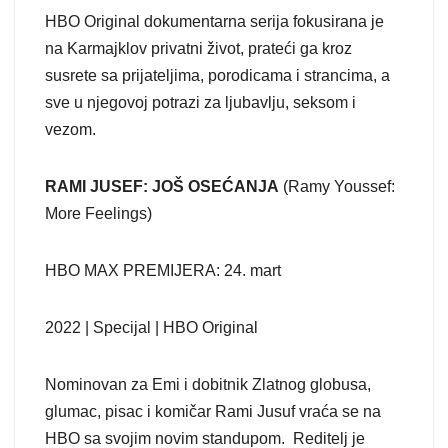
HBO Original dokumentarna serija fokusirana je
na Karmajklov privatni život, prateći ga kroz
susrete sa prijateljima, porodicama i strancima, a
sve u njegovoj potrazi za ljubavlju, seksom i
vezom.
RAMI JUSEF: JOŠ OSEĆANJA
(Ramy Youssef:
More Feelings)
HBO MAX PREMIJERA: 24. mart
2022 | Specijal | HBO Original
Nominovan za Emi i dobitnik Zlatnog globusa,
glumac, pisac i komičar Rami Jusuf vraća se na
HBO sa svojim novim standupom. Reditelj je