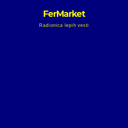
Skip
FerMarket
to
content
Radionica lepih vesti