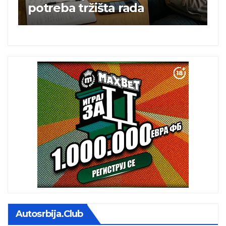
britanska pevačica sa dva
albuma na prvom mestu u
istoj kalendarskoj godini
Autosrbija.club