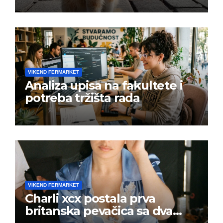
VIKEND FERMARKET
Analiza upisa na fakultete i
potreba tržišta rada
VIKEND FERMARKET
Charli xcx postala prva
britanska pevačica sa dva