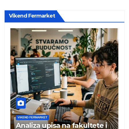
Vikend Fermarket
VIKEND FERMARKET
te i
Charli xcx postala prva