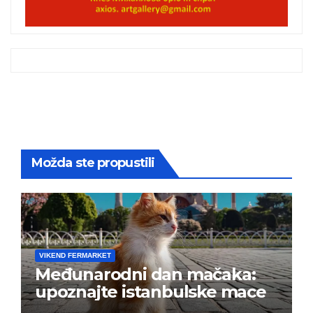
Možda ste propustili
VIKEND FERMARKET
Međunarodni dan mačaka:
upoznajte istanbulske mace