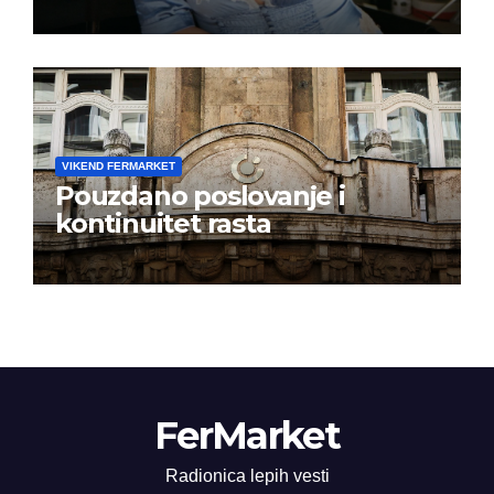
albuma na prvom mestu u
istoj kalendarskoj godini
VIKEND FERMARKET
Pouzdano poslovanje i
kontinuitet rasta
FerMarket
Radionica lepih vesti