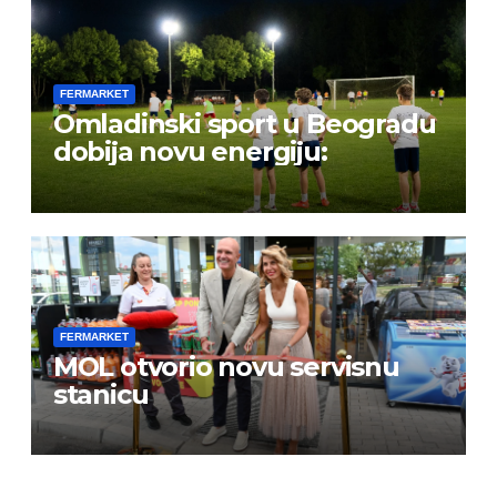
FERMARKET
Omladinski sport u Beogradu
dobija novu energiju:
FERMARKET
MOL otvorio novu servisnu
stanicu