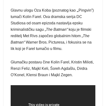
Glavnu ulogu Oza Koba (poznatog kao
„
Pingvin”)
tumači Kolin Farel. Ova dramska serija DC
Studiosa od osam epizoda nastavlja epsku
kriminalističku sagu „
The Batman“
koju je filmski
reditelj Met Rivs započeo globalnim hitom „
The
Batman“
Warner Bros. Picturesa, i fokusira se na
lik koji je Farel tumačio u filmu.
Glumačku postavu čine Kolin Farel, Kristin Milioti,
Renzi Feliz, Majkl Keli, Šoreh Agdašlu, Dirdra
O’Konel, Klensi Braun i Majkl Zegen.