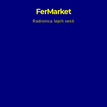
Skip
FerMarket
to
content
Radionica lepih vesti