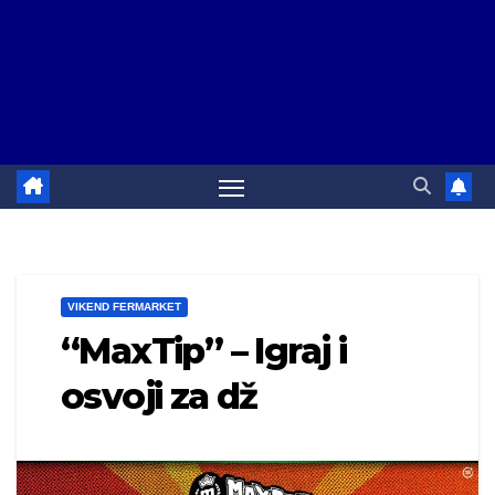
VIKEND FERMARKET
“MaxTip” – Igraj i
osvoji za dž