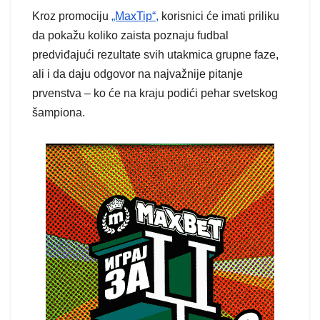
Kroz promociju
„MaxTip“,
korisnici će imati priliku
da pokažu koliko zaista poznaju fudbal
predviđajući rezultate svih utakmica grupne faze,
ali i da daju odgovor na najvažnije pitanje
prvenstva – ko će na kraju podići pehar svetskog
šampiona.