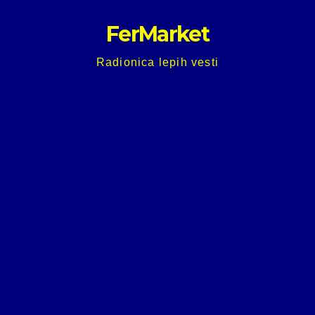
Skip
FerMarket
to
content
Radionica lepih vesti