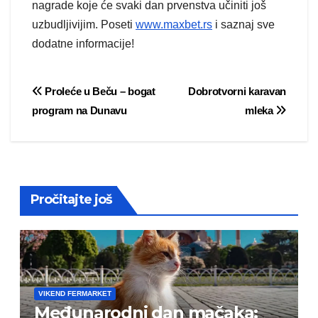
nagrade koje će svaki dan prvenstva učiniti još
uzbudljivijim. Poseti
www.maxbet.rs
i saznaj sve
dodatne informacije!
Post
Proleće u Beču – bogat
Dobrotvorni karavan
program na Dunavu
mleka
navigation
Pročitajte još
VIKEND FERMARKET
Međunarodni dan mačaka: