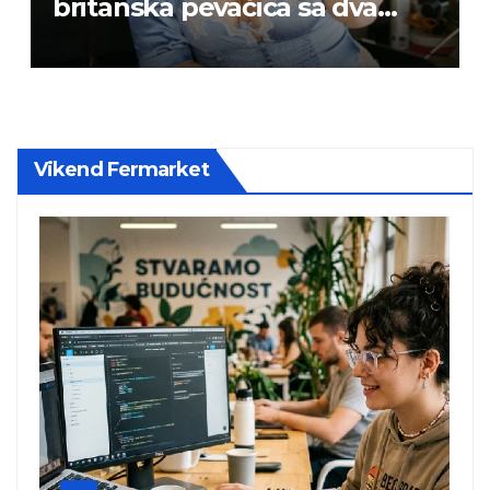
britanska pevačica sa dva
albuma na prvom mestu u
istoj kalendarskoj godini
Vikend Fermarket