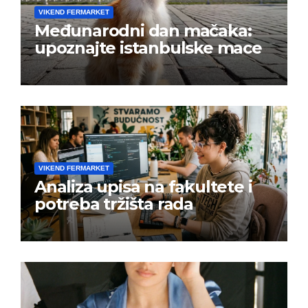
VIKEND FERMARKET
Međunarodni dan mačaka:
upoznajte istanbulske mace
VIKEND FERMARKET
Analiza upisa na fakultete i
potreba tržišta rada