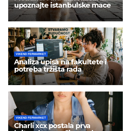
upoznajte istanbulske mace
VIKEND FERMARKET
Analiza upisa na fakultete i
potreba tržišta rada
VIKEND FERMARKET
Charli xcx postala prva