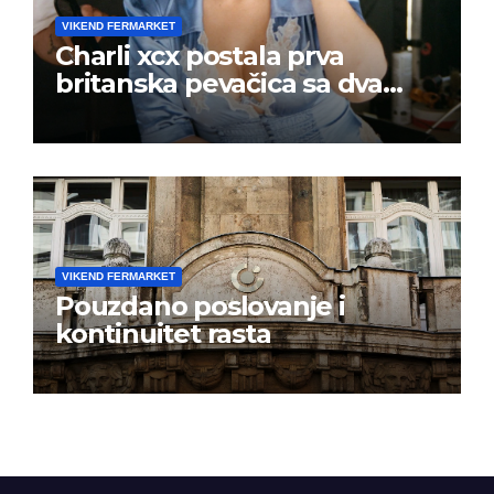
VIKEND FERMARKET
Charli xcx postala prva
britanska pevačica sa dva
albuma na prvom mestu u
istoj kalendarskoj godini
VIKEND FERMARKET
Pouzdano poslovanje i
kontinuitet rasta