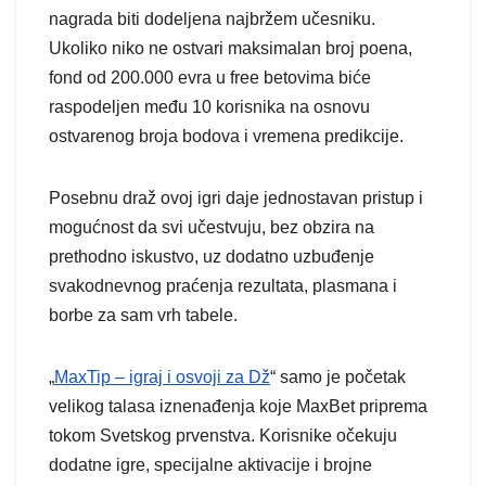
nagrada biti dodeljena najbržem učesniku.
Ukoliko niko ne ostvari maksimalan broj poena,
fond od 200.000 evra u free betovima biće
raspodeljen među 10 korisnika na osnovu
ostvarenog broja bodova i vremena predikcije.
Posebnu draž ovoj igri daje jednostavan pristup i
mogućnost da svi učestvuju, bez obzira na
prethodno iskustvo, uz dodatno uzbuđenje
svakodnevnog praćenja rezultata, plasmana i
borbe za sam vrh tabele.
„
MaxTip – igraj i osvoji za Dž
“ samo je početak
velikog talasa iznenađenja koje MaxBet priprema
tokom Svetskog prvenstva. Korisnike očekuju
dodatne igre, specijalne aktivacije i brojne