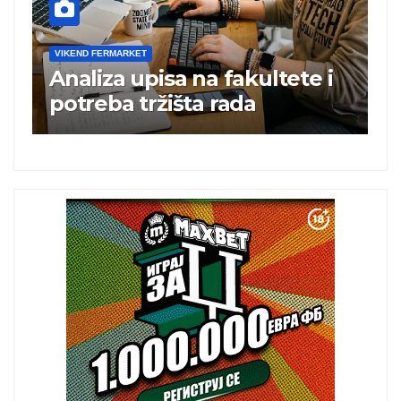
VIKEND FERMARKET
te i
Charli xcx postala prva
britanska pevačica sa dva
albuma na prvom mestu u
istoj kalendarskoj godini