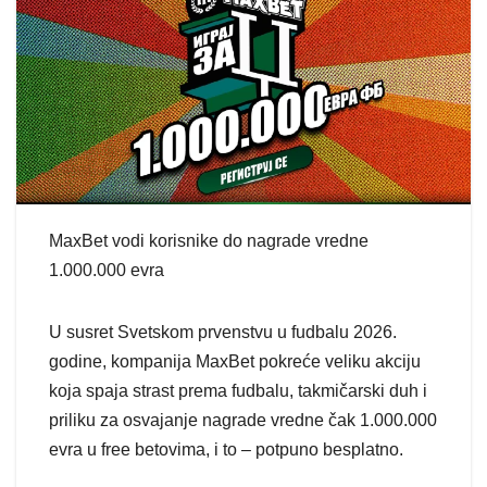
MaxBet vodi korisnike do nagrade vredne
1.000.000 evra
U susret Svetskom prvenstvu u fudbalu 2026.
godine, kompanija MaxBet pokreće veliku akciju
koja spaja strast prema fudbalu, takmičarski duh i
priliku za osvajanje nagrade vredne čak 1.000.000
evra u free betovima, i to – potpuno besplatno.