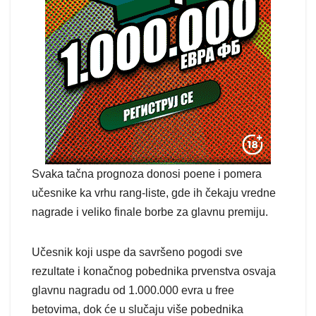
Svaka tačna prognoza donosi poene i pomera
učesnike ka vrhu rang-liste, gde ih čekaju vredne
nagrade i veliko finale borbe za glavnu premiju.
Učesnik koji uspe da savršeno pogodi sve
rezultate i konačnog pobednika prvenstva osvaja
glavnu nagradu od 1.000.000 evra u free
betovima, dok će u slučaju više pobednika