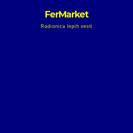
Skip
FerMarket
to
content
Radionica lepih vesti