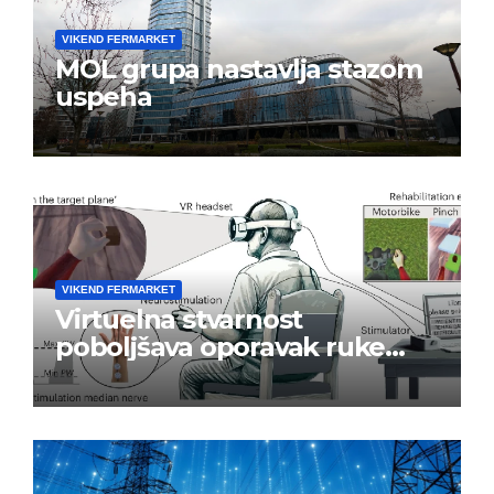
VIKEND FERMARKET
MOL grupa nastavlja stazom
uspeha
VIKEND FERMARKET
Virtuelna stvarnost
poboljšava oporavak ruke
nakon moždanog udara