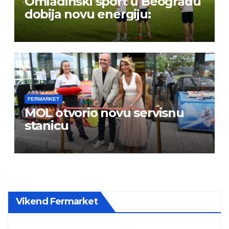
Omladinski sport u Beogradu
dobija novu energiju:
FERMARKET
MOL otvorio novu servisnu
stanicu
Vikend Fermarket