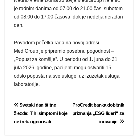
Radno vreme Doma zdravlja MediGroup Kalenić
je radnim danima od 07.00 do 21.00 čas, subotom
od 08.00 do 17.00 časova, dok je nedelja neradan
dan.
Povodom početka rada na novoj adresi,
MediGroup je pripremio posebnu pogodnost –
„Popust za komšije”. U periodu od 1. juna do 31.
jula 2026. godine, pacijenti mogu ostvariti 15
odsto popusta na sve usluge, uz izuzetak usluga
laboratorije.
Post
Svetski dan štitne
ProCredit banka dobitnik
žlezde: Tihi simptomi koje
priznanja „ESG lideri“ za
navigation
ne treba ignorisati
inovacije