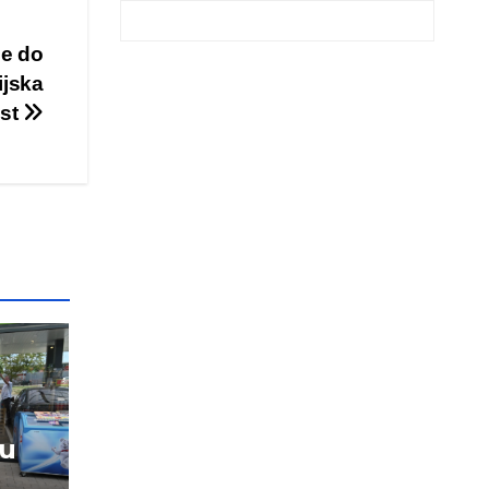
je do
ijska
st
vu