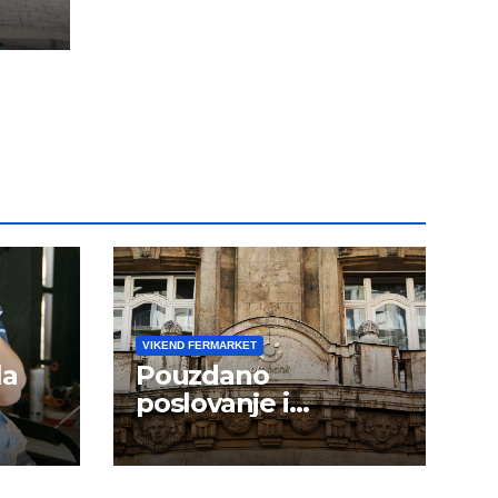
VIKEND FERMARKET
la
Pouzdano
poslovanje i
kontinuitet rasta
om