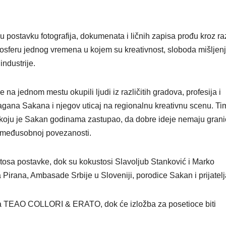
ku postavku fotografija, dokumenata i ličnih zapisa prođu kroz raz
mosferu jednog vremena u kojem su kreativnost, sloboda mišljenj
ndustrije.
na jednom mestu okupili ljudi iz različitih gradova, profesija i
ana Sakana i njegov uticaj na regionalnu kreativnu scenu. Tim
 koju je Sakan godinama zastupao, da dobre ideje nemaju grani
u međusobnoj povezanosti.
stosa postavke, dok su kokustosi Slavoljub Stanković i Marko
 Pirana, Ambasade Srbije u Sloveniji, porodice Sakan i prijatelj
va TEAO COLLORI & ERATO, dok će izložba za posetioce biti