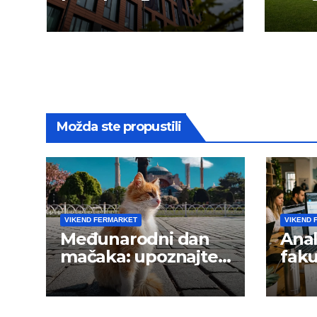
2026.
novu
Možda ste propustili
VIKEND FERMARKET
VIKEND 
Međunarodni dan
Anal
mačaka: upoznajte
faku
istanbulske mace
trži