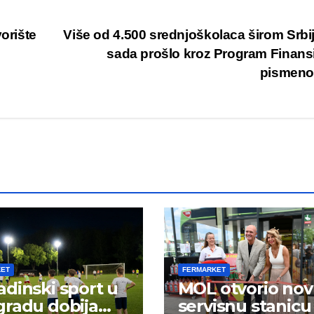
orište
Više od 4.500 srednjoškolaca širom Srbi
sada prošlo kroz Program Finans
pismeno
KET
FERMARKET
dinski sport u
MOL otvorio no
radu dobija
servisnu stanicu