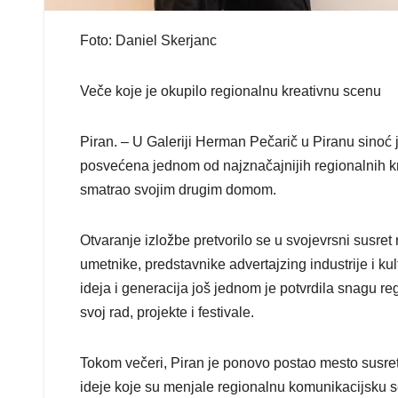
Foto: Daniel Skerjanc
Veče koje je okupilo regionalnu kreativnu scenu
Piran. – U Galeriji Herman Pečarič u Piranu sinoć
posvećena jednom od najznačajnijih regionalnih kr
smatrao svojim drugim domom.
Otvaranje izložbe pretvorilo se u svojevrsni susret 
umetnike, predstavnike advertajzing industrije i kul
ideja i generacija još jednom je potvrdila snagu 
svoj rad, projekte i festivale.
Tokom večeri, Piran je ponovo postao mesto susreta
ideje koje su menjale regionalnu komunikacijsku s