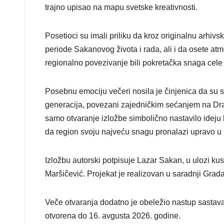
trajno upisao na mapu svetske kreativnosti.
Posetioci su imali priliku da kroz originalnu arhivs
periode Sakanovog života i rada, ali i da osete at
regionalno povezivanje bili pokretačka snaga cele i
Posebnu emociju večeri nosila je činjenica da su se 
generacija, povezani zajedničkim sećanjem na Drag
samo otvaranje izložbe simbolično nastavilo ideju
da region svoju najveću snagu pronalazi upravo 
Izložbu autorski potpisuje Lazar Sakan, u ulozi ku
Maršičević. Projekat je realizovan u saradnji Grada
Veče otvaranja dodatno je obeležio nastup sasta
otvorena do 16. avgusta 2026. godine.