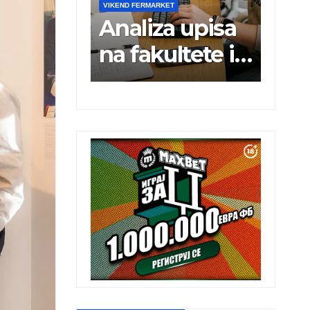
IKEND FERMARKET
VIKEND FERMARKET
naliza upisa
Charli xcx
a fakultete i
postala prva
otreba tržišta
britanska
ada
pevačica sa
dva albuma n
prvom mestu
u istoj
kalendarskoj
godini