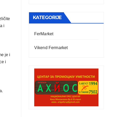
KATEGORIJE
ličite
a i
FerMarket
Vikend Fermarket
e je i
ce i
a.