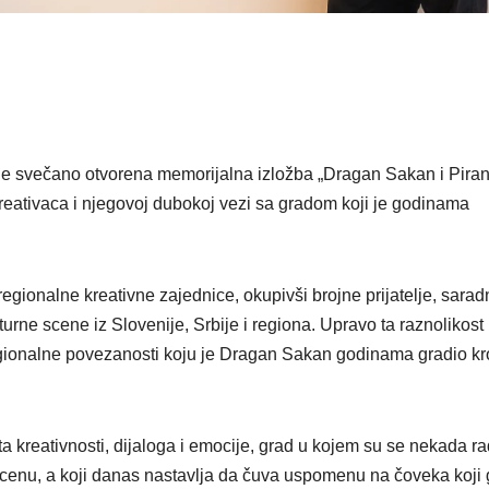
 je svečano otvorena memorijalna izložba „Dragan Sakan i Piran
eativaca i njegovoj dubokoj vezi sa gradom koji je godinama
regionalne kreativne zajednice, okupivši brojne prijatelje, sarad
turne scene iz Slovenije, Srbije i regiona. Upravo ta raznolikost l
regionalne povezanosti koju je Dragan Sakan godinama gradio kr
 kreativnosti, dijaloga i emocije, grad u kojem su se nekada r
cenu, a koji danas nastavlja da čuva uspomenu na čoveka koji 