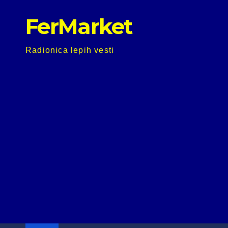
Skip
FerMarket
to
content
Radionica lepih vesti