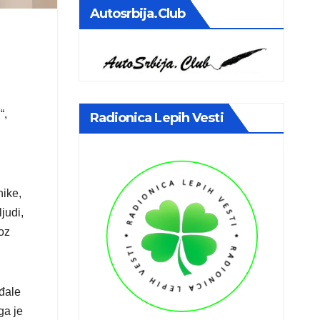
Autosrbija.club
“,
Radionica Lepih Vesti
nike,
judi,
oz
ađale
ga je