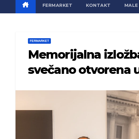
FERMARKET
KONTAKT
MALE 
FERMARKET
Memorijalna izložb
svečano otvorena u