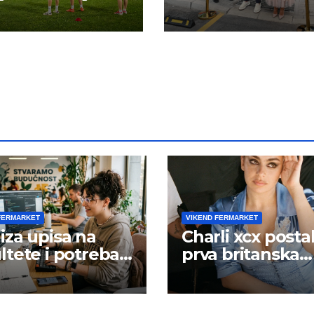
 energiju:
FERMARKET
VIKEND FERMARKET
iza upisa na
Charli xcx posta
ltete i potreba
prva britanska
šta rada
pevačica sa dva
albuma na prv
mestu u istoj