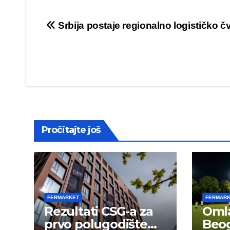
Post
Srbija postaje regionalno logističko čv
navigation
Pročitajte još
FERMARKET
FERMAR
Rezultati CSG-a za
Omla
prvo polugodište
Beog