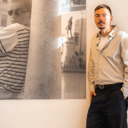
VIKEND FERMARKET
V
Međunarodni
A
dan mačaka:
n
upoznajte
p
istanbulske
r
mace