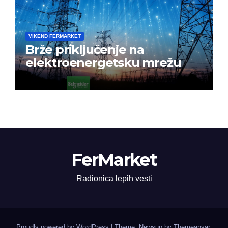
VIKEND FERMARKET
Brže priključenje na
elektroenergetsku mrežu
FerMarket
Radionica lepih vesti
Proudly powered by WordPress
|
Theme: Newsup by
Themeansar
.