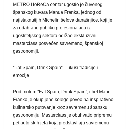
METRO HoReCa centar ugostio je čuvenog
španskog kuvara Manua Franka, jednog od
najistaknutijih Michelin šefova današnjice, koji je
za odabranu publiku profesionalaca iz
ugostiteljskog sektora održao ekskluzivni
masterclass posvećen savremenoj španskoj
gastronomiji.
“Eat Spain, Drink Spain” – ukusi tradicije i
emocije
Pod motom “Eat Spain, Drink Spain”, chef Manu
Franko je okupljene kolege poveo na inspirativno
kulinarsko putovanje kroz savremenu špansku
gastronomiju. Masterclass je obuhvatio pripremu
pet autorskih jela koja predstavljaju savremenu