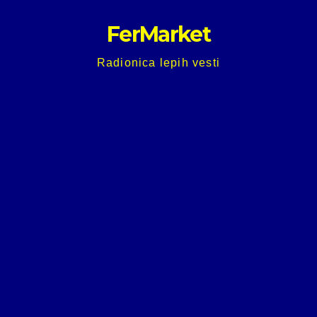
Skip
FerMarket
to
content
Radionica lepih vesti