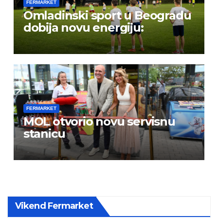
FERMARKET
Omladinski sport u Beogradu
dobija novu energiju:
FERMARKET
MOL otvorio novu servisnu
stanicu
Vikend Fermarket