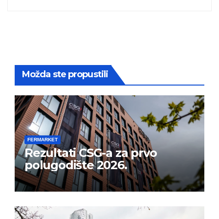
Možda ste propustili
FERMARKET
Rezultati CSG-a za prvo
polugodište 2026.