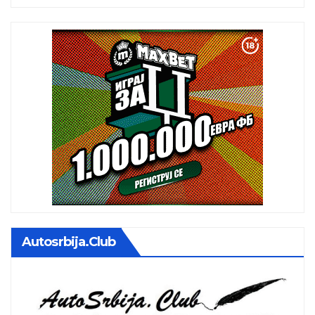
Autosrbija.club