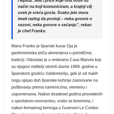
i lepota. Jela i priče koje ona nose su
način na koji komuniciram, a krajnji cilj
uvek je sreća gosta. Svako jelo mora
imati razlog da postoji – neka govore o
sezoni, neka govore o sećanju”, rekao
je chef Franko.
Manu Franko je španski kuvar čija je
gastronomska priča ukorenjena u porodičnoj
tradiciji. Odrastao je u restoranu Casa Manolo koji
su njegovi roditelji otvorili davne 1969. godine u
španskom gradiću Valdemorilju, gde je od malih
nogu upijao duh španske kuhinje zasnovane na
poštovanju prema namirnicima, vremenu i
uspomenama. Nakon dvadeset godina provedenih
u sportskom novinarstvu, vratio se korenima, i
nakon formalnog treninga u čuvenom Le Cordon