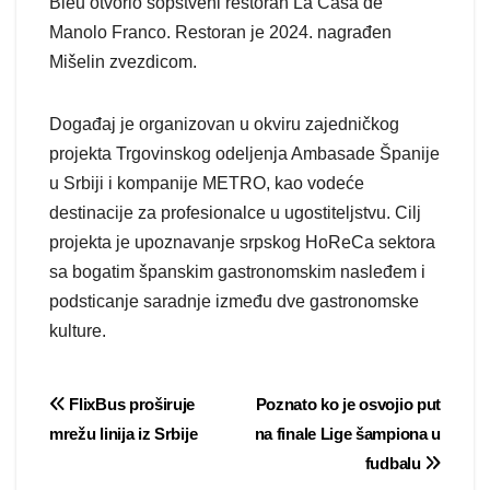
Bleu otvorio sopstveni restoran La Casa de
Manolo Franco. Restoran je 2024. nagrađen
Mišelin zvezdicom.
Događaj je organizovan u okviru zajedničkog
projekta Trgovinskog odeljenja Ambasade Španije
u Srbiji i kompanije METRO, kao vodeće
destinacije za profesionalce u ugostiteljstvu. Cilj
projekta je upoznavanje srpskog HoReCa sektora
sa bogatim španskim gastronomskim nasleđem i
podsticanje saradnje između dve gastronomske
kulture.
Post
FlixBus proširuje
Poznato ko je osvojio put
mrežu linija iz Srbije
na finale Lige šampiona u
navigation
fudbalu