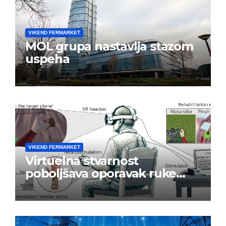
VIKEND FERMARKET
MOL grupa nastavlja stazom
uspeha
VIKEND FERMARKET
Virtuelna stvarnost
poboljšava oporavak ruke
nakon moždanog udara