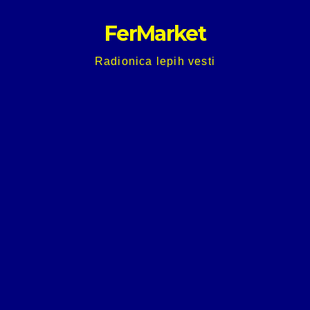
Skip
FerMarket
to
content
Radionica lepih vesti