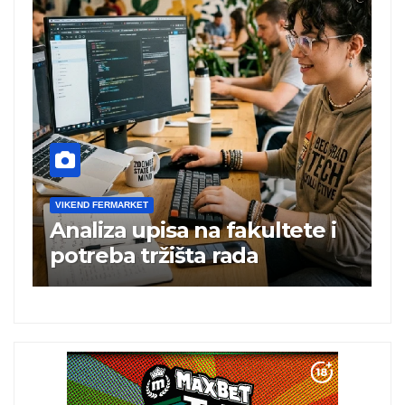
VIKEND FERMARKET
na fakultete i
Charli xcx postala p
ta rada
britanska pevačica 
albuma na prvom m
istoj kalendarskoj g