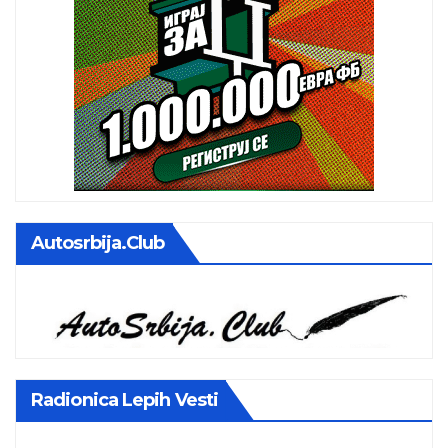
Autosrbija.club
Radionica Lepih Vesti