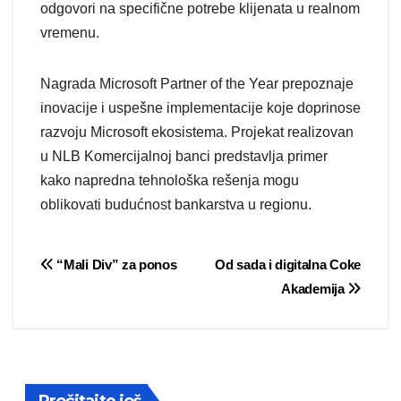
odgovori na specifične potrebe klijenata u realnom
vremenu.
Nagrada Microsoft Partner of the Year prepoznaje
inovacije i uspešne implementacije koje doprinose
razvoju Microsoft ekosistema. Projekat realizovan
u NLB Komercijalnoj banci predstavlja primer
kako napredna tehnološka rešenja mogu
oblikovati budućnost bankarstva u regionu.
Post
“Mali Div” za ponos
Od sada i digitalna Coke
Akademija
navigation