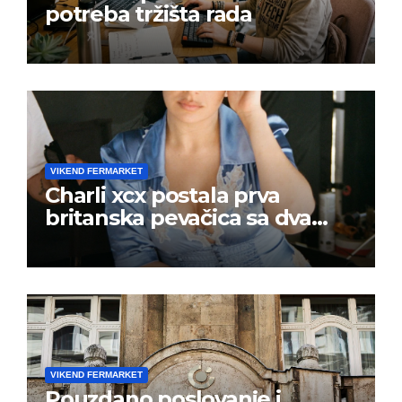
potreba tržišta rada
VIKEND FERMARKET
Charli xcx postala prva
britanska pevačica sa dva
albuma na prvom mestu u
istoj kalendarskoj godini
VIKEND FERMARKET
Pouzdano poslovanje i