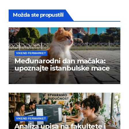
Možda ste propustili
VIKEND FERMARKET
Međunarodni dan mačaka:
upoznajte istanbulske mace
VIKEND FERMARKET
Analiza upisa na fakultete i