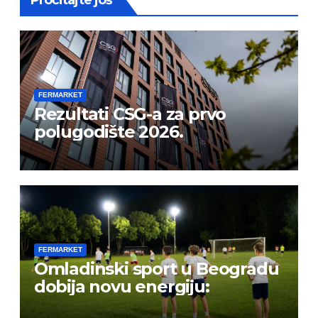
Pročitajte još
FERMARKET
Rezultati CSG-a za prvo
polugodište 2026.
FERMARKET
Omladinski sport u Beogradu
dobija novu energiju: