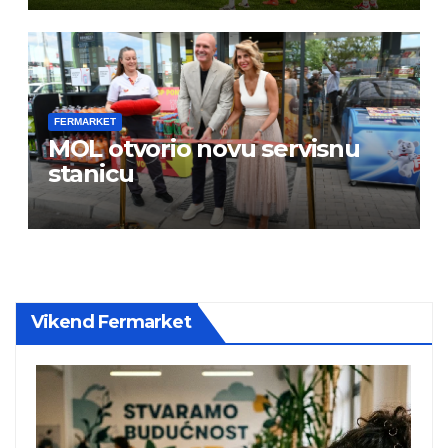
FERMARKET
MOL otvorio novu servisnu
stanicu
Vikend Fermarket