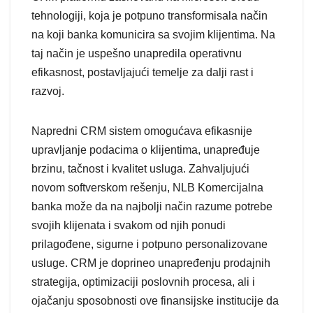
tehnologiji, koja je potpuno transformisala način
na koji banka komunicira sa svojim klijentima. Na
taj način je uspešno unapredila operativnu
efikasnost, postavljajući temelje za dalji rast i
razvoj.
Napredni CRM sistem omogućava efikasnije
upravljanje podacima o klijentima, unapređuje
brzinu, tačnost i kvalitet usluga. Zahvaljujući
novom softverskom rešenju, NLB Komercijalna
banka može da na najbolji način razume potrebe
svojih klijenata i svakom od njih ponudi
prilagođene, sigurne i potpuno personalizovane
usluge. CRM je doprineo unapređenju prodajnih
strategija, optimizaciji poslovnih procesa, ali i
ojačanju sposobnosti ove finansijske institucije da