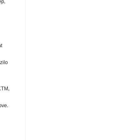
ep,
t
zilo
 KTM,
ove.