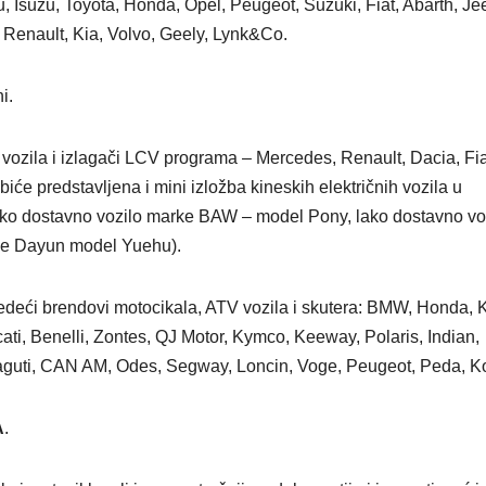
 Isuzu, Toyota, Honda, Opel, Peugeot, Suzuki, Fiat, Abarth, Je
 Renault, Kia, Volvo, Geely, Lynk&Co.
i.
a vozila i izlagači LCV programa – Mercedes, Renault, Dacia, Fia
iće predstavljena i mini izložba kineskih električnih vozila u
lako dostavno vozilo marke BAW – model Pony, lako dostavno vo
ke Dayun model Yuehu).
edeći brendovi motocikala, ATV vozila i skutera: BMW, Honda,
i, Benelli, Zontes, QJ Motor, Kymco, Keeway, Polaris, Indian,
guti, CAN AM, Odes, Segway, Loncin, Voge, Peugeot, Peda, K
A
.