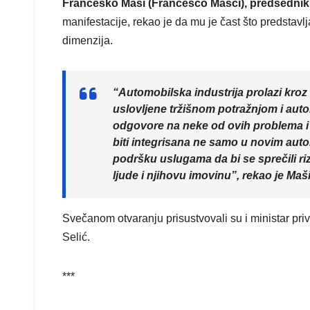
Frančesko Maši (Francesco Masci), predsedni
manifestacije, rekao je da mu je čast što predsta
dimenzija.
“Automobilska industrija prolazi kro
uslovljene tržišnom potražnjom i au
odgovore na neke od ovih problema i
biti integrisana ne samo u novim auto
podršku uslugama da bi se sprečili ri
ljude i njihovu imovinu”, rekao je Maši
Svečanom otvaranju prisustvovali su i ministar p
Selić.
***