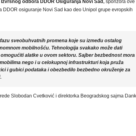
k Izvršnog odbora DDOR Osiguranja Novi Sad,
sponzora ove
vlja DDOR osiguranje Novi Sad kao deo Unipol grupe evropskih
z fazu sveobuhvatnih promena koje su između ostalog
tonomnom mobilnošću. Tehnologija svakako može dati
 omogućiti alatke u ovom sektoru. Sajber bezbednost mora
mobilima nego i u celokupnoj infrastrukturi koja pruža
zici i gubici podataka i obezbedilo bezbedno okruženje za
.
rivrede Slobodan Cvetković i direktorka Beogradskog sajma Dan