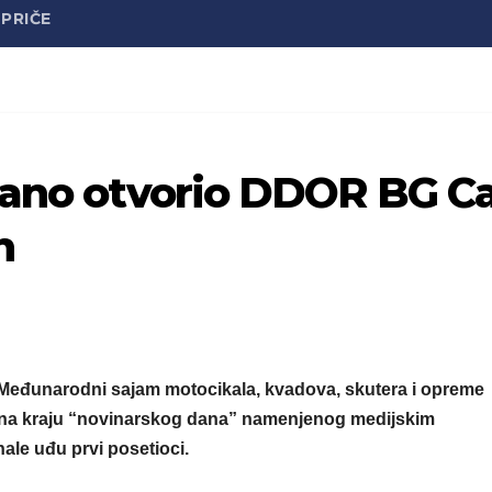
PRIČE
čano otvorio DDOR BG C
n
Međunarodni sajam motocikala, kvadova, skutera i opreme
 na kraju “novinarskog dana” namenjenog medijskim
ale uđu prvi posetioci.