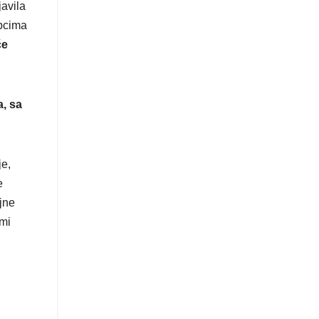
javila
upcima
će
, sa
je,
e
jne
emi