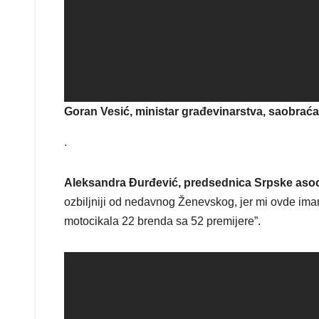
Goran Vesić, ministar građevinarstva, saobraćaja
.
Aleksandra Đurđević, predsednica Srpske asocij
ozbiljniji od nedavnog Ženevskog, jer mi ovde ima
motocikala 22 brenda sa 52 premijere”.