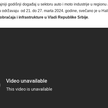
VIKEND FERMARKET
VIKEND FERMARKE
iji godišnji događaj u sektoru auto i moto industrije u regionu a
Novi film
Beč m
 održavaju od 21. do 27. marta 2024. godine, svečano je u Hal
Odiseja
deset
braćaja i infrastrukture u Vladi Republike Srbije
.
inspiriše
najbolj
putovanje
gradov
širom sveta —
studir
ali i prevarante