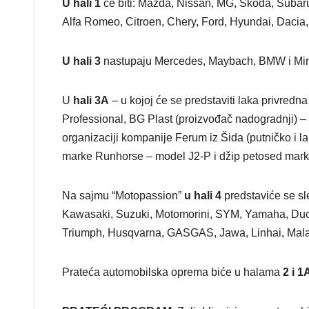
U hali 1
će biti: Mazda, Nissan, MG, Škoda, Subaru,
Alfa Romeo, Citroen, Chery, Ford, Hyundai, Dacia,
U hali 3
nastupaju Mercedes, Maybach, BMW i Min
U
hali 3A
– u kojoj će se predstaviti laka privredn
Professional, BG Plast (proizvođač nadogradnji) – b
organizaciji kompanije Ferum iz Šida (putničko i 
marke Runhorse – model J2-P i džip petosed mar
Na sajmu “Motopassion”
u hali 4
predstaviće se sl
Kawasaki, Suzuki, Motomorini, SYM, Yamaha, Ducat
Triumph, Husqvarna, GASGAS, Jawa, Linhai, Mala
Prateća automobilska oprema biće u halama
2 i 1