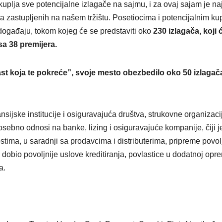
kuplja sve potencijalne izlagače na sajmu, i za ovaj sajam je na
a zastupljenih na našem tržištu. Posetiocima i potencijalnim k
ogađaju, tokom kojeg će se predstaviti oko
230 izlagača, koji 
sa 38 premijera.
t koja te pokreće”, svoje mesto obezbedilo oko 50 izlagača
nsijske institucije i osiguravajuća društva, strukovne organizaci
posebno odnosi na banke, lizing i osiguravajuće kompanije, čiji j
stima, u saradnji sa prodavcima i distributerima, pripreme povol
dobio povoljnije uslove kreditiranja, povlastice u dodatnoj opr
a.