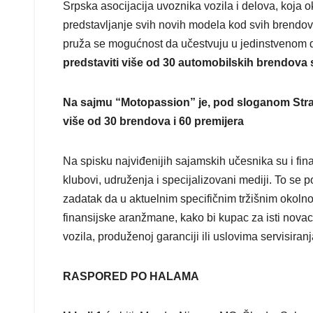
Srpska asocijacija uvoznika vozila i delova, koja o
predstavljanje svih novih modela kod svih brendov
pruža se mogućnost da učestvuju u jedinstvenom d
predstaviti više od 30 automobilskih brendova 
Na sajmu “Motopassion” je, pod sloganom Stras
više od 30 brendova i 60 premijera
Na spisku najviđenijih sajamskih učesnika su i fina
klubovi, udruženja i specijalizovani mediji. To se 
zadatak da u aktuelnim specifičnim tržišnim okolno
finansijske aranžmane, kako bi kupac za isti novac 
vozila, produženoj garanciji ili uslovima servisiranj
RASPORED PO HALAMA