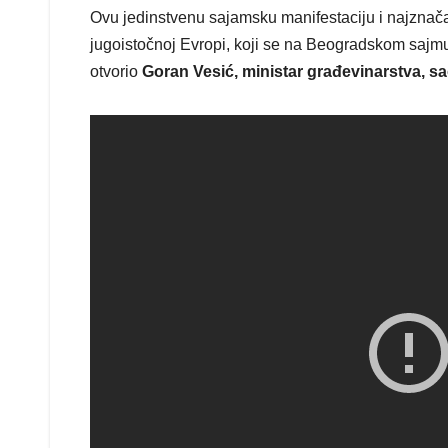
Ovu jedinstvenu sajamsku manifestaciju i najznačajn
jugoistočnoj Evropi, koji se na Beogradskom sajmu
otvorio
Goran Vesić, ministar građevinarstva, sao