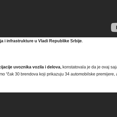
 i infrastrukture u Vladi Republike Srbije
.
acije uvoznika vozila i delova,
konstatovala je
da je ovaj sa
mo “čak 30 brendova koji prikazuju 34 automobilske premijere, 