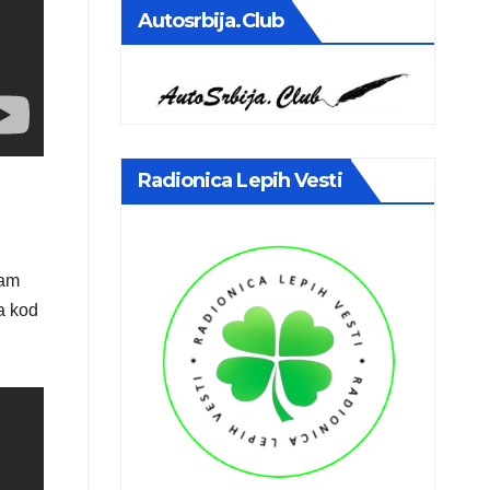
Autosrbija.club
Radionica Lepih Vesti
jam
a kod