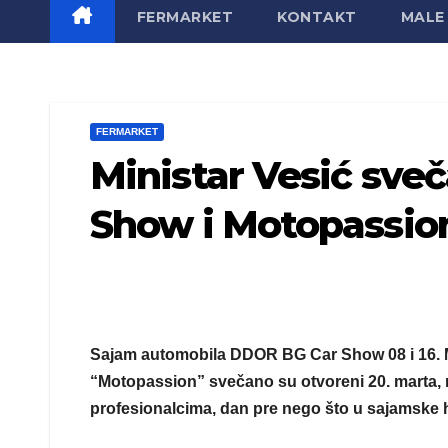
FERMARKET
KONTAKT
MALE 
FERMARKET
Ministar Vesić sve
Show i Motopassio
Sajam automobila DDOR BG Car Show 08 i 16. 
“Motopassion” svečano su otvoreni 20. marta,
profesionalcima, dan pre nego što u sajamske h