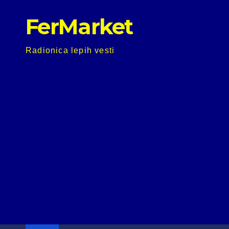
Skip
FerMarket
to
content
Radionica lepih vesti