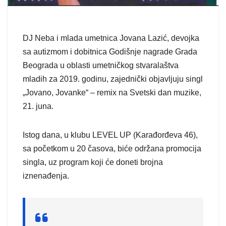
DJ Neba i mlada umetnica Jovana Lazić, devojka
sa autizmom i dobitnica Godišnje nagrade Grada
Beograda u oblasti umetničkog stvaralaštva
mladih za 2019. godinu, zajednički objavljuju singl
„Jovano, Jovanke“ – remix na Svetski dan muzike,
21. juna.
Istog dana, u klubu LEVEL UP (Karađorđeva 46),
sa početkom u 20 časova, biće održana promocija
singla, uz program koji će doneti brojna
iznenađenja.