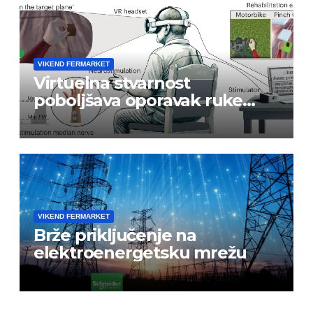
VIKEND FERMARKET
Virtuelna stvarnost
poboljšava oporavak ruke
nakon moždanog udara
VIKEND FERMARKET
Brže priključenje na
elektroenergetsku mrežu