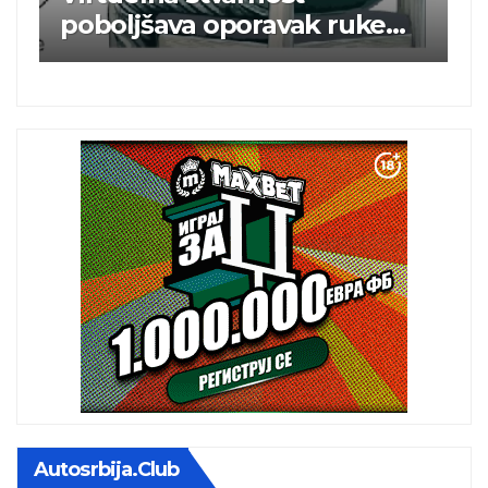
uke
elektroenergetsku mrežu
a
Autosrbija.club