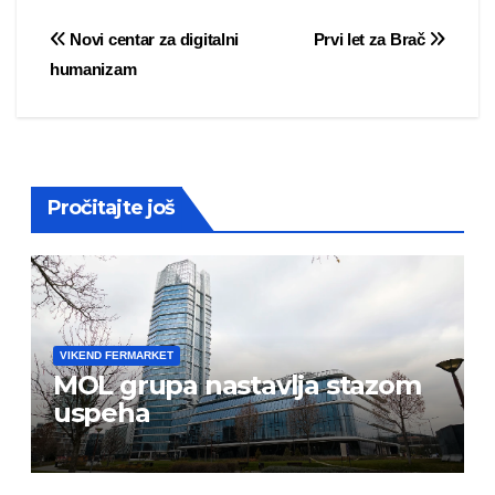
Post
Novi centar za digitalni
Prvi let za Brač
humanizam
navigation
Pročitajte još
VIKEND FERMARKET
MOL grupa nastavlja stazom
uspeha