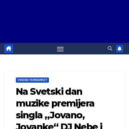
VIKEND FERMARKET
Na Svetski dan
muzike premijera
singla „Jovano,
Jovanke“ DJ Nebe i