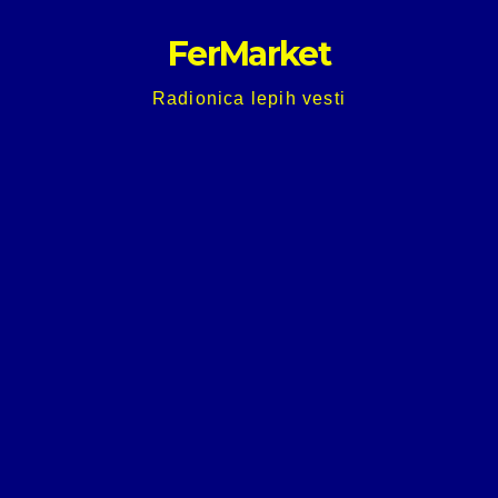
Skip
FerMarket
to
content
Radionica lepih vesti