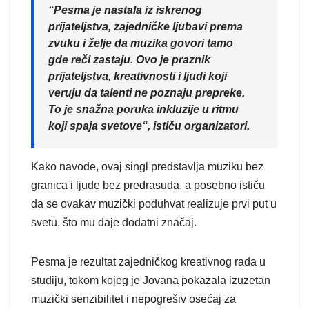
“Pesma je nastala iz iskrenog
prijateljstva, zajedničke ljubavi prema
zvuku i želje da muzika govori tamo
gde reči zastaju. Ovo je praznik
prijateljstva, kreativnosti i ljudi koji
veruju da talenti ne poznaju prepreke.
To je snažna poruka inkluzije u ritmu
koji spaja svetove“, ističu organizatori.
Kako navode, ovaj singl predstavlja muziku bez
granica i ljude bez predrasuda, a posebno ističu
da se ovakav muzički poduhvat realizuje prvi put u
svetu, što mu daje dodatni značaj.
Pesma je rezultat zajedničkog kreativnog rada u
studiju, tokom kojeg je Jovana pokazala izuzetan
muzički senzibilitet i nepogrešiv osećaj za