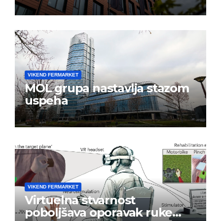
VIKEND FERMARKET
MOL grupa nastavlja stazom
uspeha
VIKEND FERMARKET
Virtuelna stvarnost
poboljšava oporavak ruke