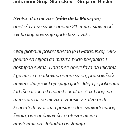
autizmom Gruja Stanićkov – Gruja od Bačke.
Svetski dan muzike (
Fête de la Musique
)
obeležava se svake godine 21. juna i slavi moć
zvuka koji povezuje ljude bez razlika.
Ovaj globalni pokret nastao je u Francuskoj 1982.
godine sa ciljem da muzika bude besplatna i
dostupna svima. Danas se obeležava na ulicama,
trgovima i u parkovima širom sveta, promovišući
univerzalni jezik koji spaja ljude. Ideju je pokrenuo
tadašnji francuski ministar kulture Žak Lang, sa
namerom da se muzika izmesti iz zatvorenih
koncertnih dvorana i postane deo svakodnevnog
života, omogućavajući i profesionalcima i
amaterima da slobodno nastupaju.