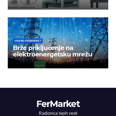
nakon moždanog udara
VIKEND FERMARKET
Brže priključenje na
elektroenergetsku mrežu
FerMarket
Radionica lepih vesti